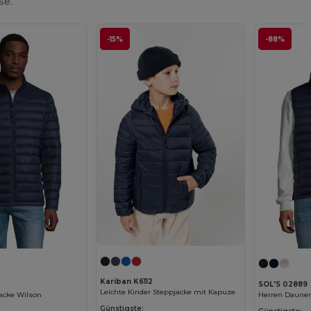
se.
-15%
-88%
Kariban K6112
SOL'S 02889
Leichte Kinder Steppjacke mit Kapuze
acke Wilson
Herren Daune
Günstigste: