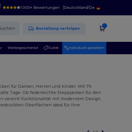
!
1.000+ Bewertungen
Deutschland
/
De
Suchen
Bestellung verfolgen
r
Werbegeschenke
Outlet
Individuell gestalten!
ken für Damen, Herren und Kinder. Mit 79
alte Tage. Ob federleichte Steppjacken für den
on vereint Funktionalität mit modernem Design.
bedruckten Oberflächen ideal für Ihre