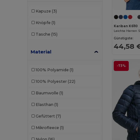
Kapuze
(3)
Knöpfe
(1)
Kariban K6110
Leichte Herren 
Tasche
(15)
Günstigste:
44,58 
Material
-73%
100% Polyamide
(1)
100% Polyester
(22)
Baumwolle
(1)
Elasthan
(1)
Gefüttert
(7)
Mikrofleece
(1)
Nylon
(16)