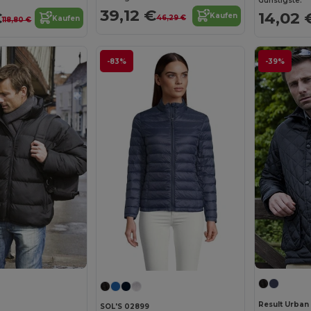
Günstigste:
39,12 €
€
14,02 
Kaufen
46,29 €
Kaufen
118,80 €
-83%
-39%
Result Urban
SOL'S 02899