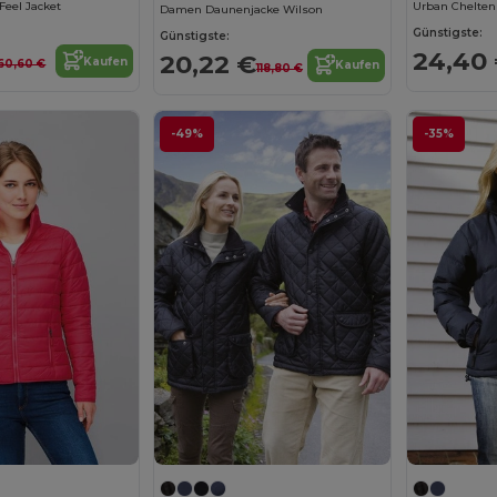
eel Jacket
Urban Chelten
Damen Daunenjacke Wilson
Günstigste:
Günstigste:
24,40
20,22 €
Kaufen
60,60 €
Kaufen
118,80 €
-49%
-35%