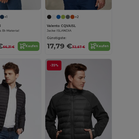
+1
+2
3
Valento CQVAISL
 Bi-Material
Jacke ISLANDIA
Günstigste:
€
17,79 €
Kaufen
Kaufen
66,31 €
32,67 €
-35%