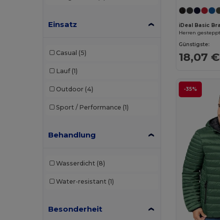
Einsatz
iDeal Basic Br
Herren gestepp
Günstigste:
Casual
(5)
18,07 €
Lauf
(1)
Outdoor
(4)
-35%
Sport / Performance
(1)
Behandlung
Wasserdicht
(8)
Water-resistant
(1)
Besonderheit