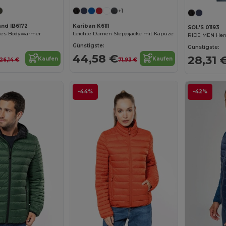
+1
and IB6172
Kariban K6111
SOL'S 01193
tes Bodywarmer
Leichte Damen Steppjacke mit Kapuze
RIDE MEN Herr
Günstigste:
Günstigste:
44,58 €
28,31 
Kaufen
Kaufen
26,14 €
71,93 €
-44%
-42%