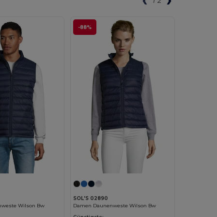
1
2
-88%
SOL'S 02890
nweste Wilson Bw
Damen Daunenweste Wilson Bw