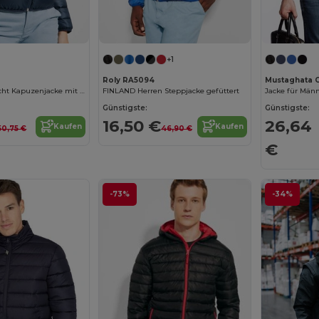
+1
Roly RA5094
Mustaghata 
Damen Federleicht Kapuzenjacke mit Kontrastfutter
FINLAND Herren Steppjacke gefüttert
Jacke für Män
Günstigste:
Günstigste:
16,50 €
26,64
Kaufen
Kaufen
50,75 €
46,90 €
€
-73%
-34%