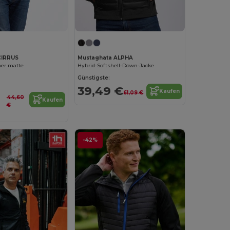
CIRRUS
Mustaghata ALPHA
ner matte
Hybrid-Softshell-Down-Jacke
Günstigste:
39,49 €
Kaufen
61,09 €
44,60
Kaufen
€
-42%