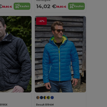
Günstigste:
€
14,02 €
Kaufen
Kaufen
118,80 €
118,80 €
-41%
 R195X
Result R194M