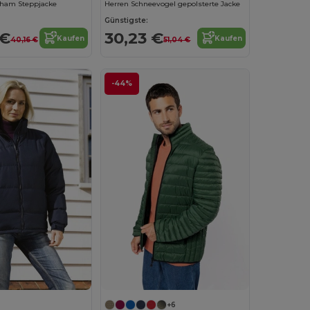
ham Steppjacke
Herren Schneevogel gepolsterte Jacke
Günstigste:
 €
30,23 €
Kaufen
Kaufen
40,16 €
51,04 €
-44%
+6