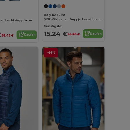
Roly RA5090
NORWAY Herren Steppjacke gefüttert mit Kapuze
en Leichtstepp Jacke
Günstigste:
15,24 €
€
Kaufen
56,70 €
Kaufen
58,43 €
-46%