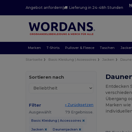
N
Angebot anfordern
|
Lieferung in 24-48h Stunden
Marken
T-Shirts
Pullover & Fleece
Taschen
Jacke
Startseite
Basic Kleidung | Accessoires
Jacken
Daune
Daunen
Sortieren nach
Entdecken S
verschieden
Übergang od
Filter
Marken wie 
« Zurücksetzen
individuell
Ausgewählt
79 Ergebnisse.
Basic Kleidung | Accessoires
Jacken
Daunenjacken