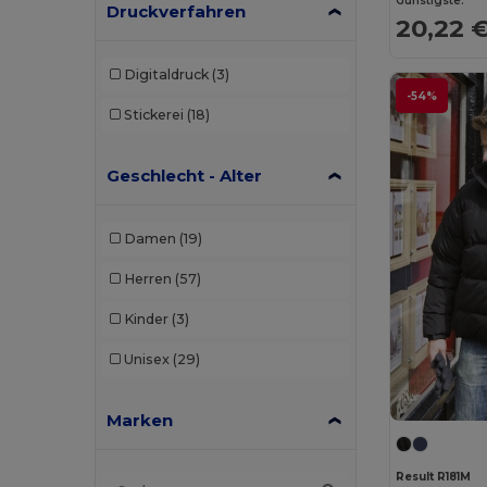
Günstigste:
Druckverfahren
20,22 
Digitaldruck
(3)
-54%
Stickerei
(18)
Geschlecht - Alter
Damen
(19)
Herren
(57)
Kinder
(3)
Unisex
(29)
Marken
Result R181M