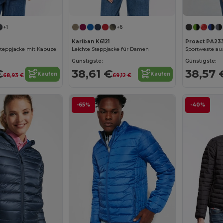
+1
+6
Kariban K6121
Proact PA23
Steppjacke mit Kapuze
Leichte Steppjacke für Damen
Sportweste aus
Günstigste:
Günstigste:
€
38,61 €
38,57 
Kaufen
Kaufen
68,93 €
69,12 €
-65%
-40%