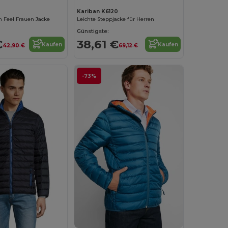
Kariban K6120
Feel Frauen Jacke
Leichte Steppjacke für Herren
Günstigste:
€
38,61 €
Kaufen
Kaufen
42,90 €
69,12 €
-73%