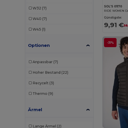
Result
(7)
SOL'S 01170
W32
(7)
Result Urban
(1)
Günstigste:
W40
(7)
9,91 €
Roly
(6)
58
W45
(1)
Roly Sport
(2)
-31%
Optionen
SOL'S
(9)
Stormtech
(4)
Anpassbar
(7)
Tee Jays
(3)
Hoher Bestand
(22)
TH Clothes
(1)
Recycelt
(3)
Tricorp
(2)
Thermo
(9)
Valento
(7)
Ärmel
Lange Ärmel
(2)