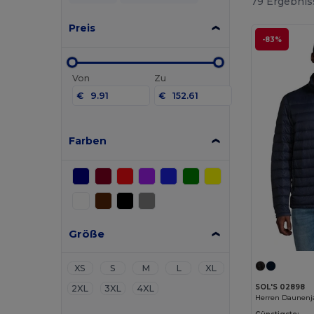
79 Ergebnis
Preis
-83%
Von
Zu
€
€
Farben
Größe
XS
S
M
L
XL
SOL'S 02898
2XL
3XL
4XL
Herren Daunenj