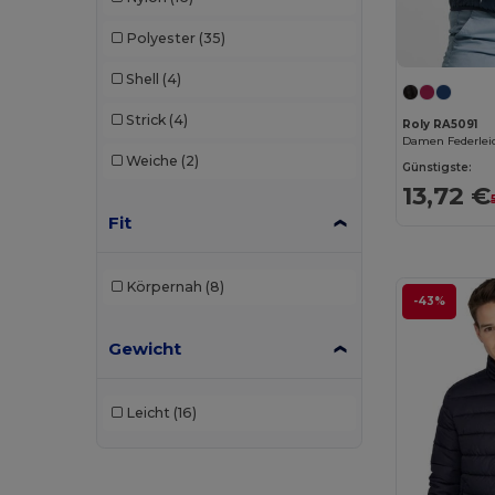
Polyester
(35)
Shell
(4)
Strick
(4)
Roly RA5091
Weiche
(2)
Günstigste:
13,72 €
Fit
Körpernah
(8)
-43%
Gewicht
Leicht
(16)