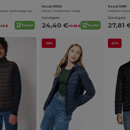
Result R195X
Result R181F
RIDE WOMEN Damen Leichtstepp Jacke
Herren Cheltenham Jacke
Holkham Down 
Günstigste:
Günstigste:
24,40 €
27,81 
Kaufen
Kaufen
,43 €
47,95 €
-38%
-52%