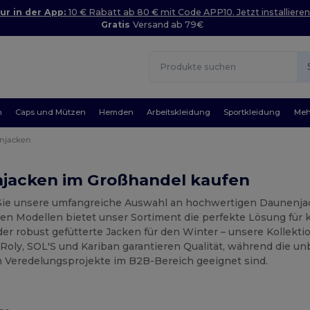
ur in der App:
10 € Rabatt ab 80 € mit Code APP10. Jetzt installieren
Gratis
Versand ab 79€
n
Caps und Mützen
Hemden
Arbeitskleidung
Sportkleidung
Meh
njacken
jacken im Großhandel kaufen
ie unsere umfangreiche Auswahl an hochwertigen Daunenjac
en Modellen bietet unser Sortiment die perfekte Lösung für k
er robust gefütterte Jacken für den Winter – unsere Kollekti
Roly, SOL'S und Kariban garantieren Qualität, während die un
en Veredelungsprojekte im B2B-Bereich geeignet sind.