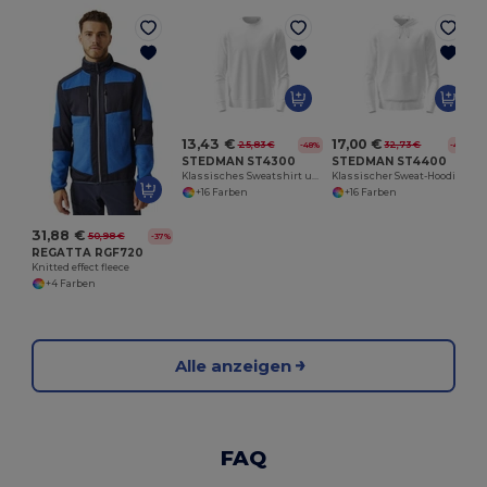
13,43 €
17,00 €
25,83 €
32,73 €
-48%
-48%
STEDMAN ST4300
STEDMAN ST4400
Klassisches Sweatshirt unisex
Klassischer Sweat-Hoodie unisex
+16 Farben
+16 Farben
31,88 €
50,98 €
-37%
REGATTA RGF720
Knitted effect fleece
+4 Farben
Alle anzeigen
FAQ