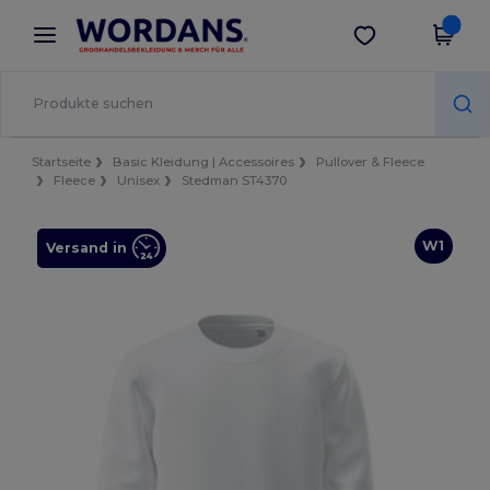
×
Wordans App
App holen
Bessere Preise in der App!
Startseite
Basic Kleidung | Accessoires
Pullover & Fleece
Fleece
Unisex
Stedman ST4370
W1
Versand in