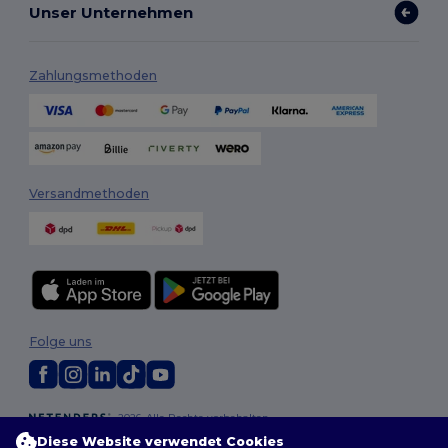
Unser Unternehmen
Zahlungsmethoden
Versandmethoden
Folge uns
2026. Alle Rechte vorbehalten
Allgemeine Geschäftsbedingungen
|
Personalisierungsrichtlinien
|
Diese Website verwendet Cookies