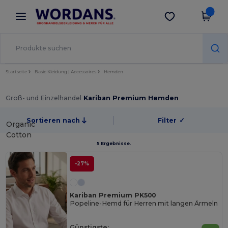
×
Wordans App
App holen
Bessere Preise in der App!
Startseite
Basic Kleidung | Accessoires
Hemden
Groß- und Einzelhandel
Kariban Premium Hemden
Sortieren nach
Filter
✓
Organic
Cotton
5 Ergebnisse.
-27%
Kariban Premium PK500
Popeline-Hemd für Herren mit langen Ärmeln
Günstigste: