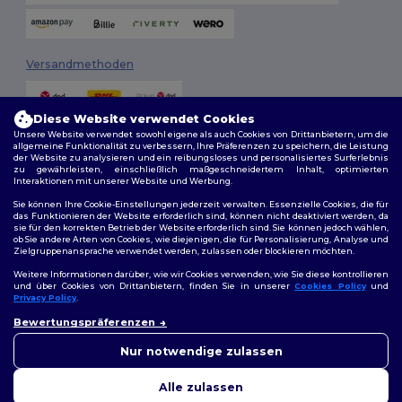
Versandmethoden
Diese Website verwendet Cookies
Unsere Website verwendet sowohl eigene als auch Cookies von Drittanbietern, um die
allgemeine Funktionalität zu verbessern, Ihre Präferenzen zu speichern, die Leistung
der Website zu analysieren und ein reibungsloses und personalisiertes Surferlebnis
zu gewährleisten, einschließlich maßgeschneidertem Inhalt, optimierten
Interaktionen mit unserer Website und Werbung.
Folge uns
Sie können Ihre Cookie-Einstellungen jederzeit verwalten. Essenzielle Cookies, die für
das Funktionieren der Website erforderlich sind, können nicht deaktiviert werden, da
sie für den korrekten Betrieb der Website erforderlich sind. Sie können jedoch wählen,
ob Sie andere Arten von Cookies, wie diejenigen, die für Personalisierung, Analyse und
Zielgruppenansprache verwendet werden, zulassen oder blockieren möchten.
2026. Alle Rechte vorbehalten
Weitere Informationen darüber, wie wir Cookies verwenden, wie Sie diese kontrollieren
Allgemeine Geschäftsbedingungen
|
Personalisierungsrichtlinien
|
und über Cookies von Drittanbietern, finden Sie in unserer
Cookies Policy
und
Datenschutzbestimmungen
|
Cookie-Richtlinie
|
Site Map
Privacy Policy
.
👋
Hallo
Bewertungspräferenzen
Wenn Sie Fragen oder
Berlin
|
Hamburg
|
München
|
Köln
|
Frankfurt
|
Essen
|
Dortmund
|
Bedenken haben, können Sie
Nur notwendige zulassen
Stuttgart
|
Düsseldorf
|
Bremen
uns jederzeit kontaktieren.
Unser Chatbot ist hier, um
Alle zulassen
Ihnen zu helfen.