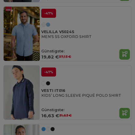
-47%
VELILLA V5024S
MEN'S SS OXFORD SHIRT
Made
Günstigste:
in
IT
19,82 €
37,13 €
-47%
VESTI IT016
KIDS’ LONG SLEEVE PIQUÉ POLO SHIRT
Günstigste:
16,63 €
31,63 €