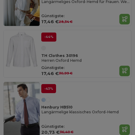
Langärmeliges Oxford-Hemd für Frauen. Weiße Farbe
Günstigste:
17,46 €
28,34 €
-44%
TH Clothes 30196
Herren Oxford Hemd
Günstigste:
17,46 €
30,99 €
-43%
Henbury HB510
Langärmelige klassisches Oxford-Hemd
Günstigste:
20,73 €
36,40 €