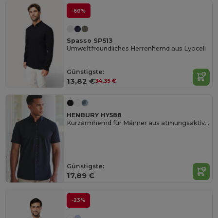
-60%
Spasso SP513
Umweltfreundliches Herrenhemd aus Lyocell
Günstigste:
13,82 €
34,35 €
HENBURY HY588
Kurzarmhemd für Männer aus atmungsaktivem Gewebe
Günstigste:
17,89 €
-23%