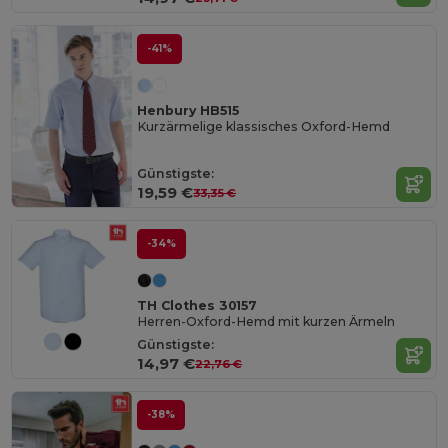
-41%
Henbury HB515
Kurzärmelige klassisches Oxford-Hemd
Günstigste:
19,59 €
33,35 €
-34%
TH Clothes 30157
Herren-Oxford-Hemd mit kurzen Ärmeln
Günstigste:
14,97 €
22,76 €
-38%