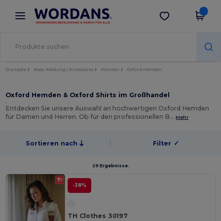
×
Wordans App
App holen
Bessere Preise in der App!
Startseite
Basic Kleidung | Accessoires
Hemden
Oxford Hemden
Oxford Hemden & Oxford Shirts im Großhandel
Entdecken Sie unsere Auswahl an hochwertigen Oxford Hemden
für Damen und Herren. Ob für den professionellen B…
Mehr
Sortieren nach
Filter
✓
29 Ergebnisse.
-38%
TH Clothes 30197