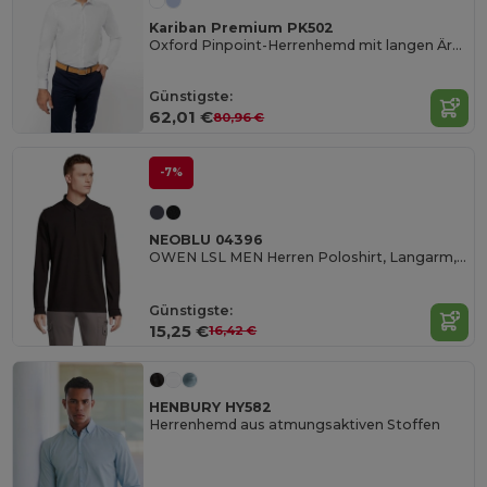
Kariban Premium PK502
Oxford Pinpoint-Herrenhemd mit langen Ärmeln
Günstigste:
62,01 €
80,96 €
-7%
NEOBLU 04396
OWEN LSL MEN Herren Poloshirt, Langarm, Mit Versteckter Leiste
Günstigste:
15,25 €
16,42 €
HENBURY HY582
Herrenhemd aus atmungsaktiven Stoffen