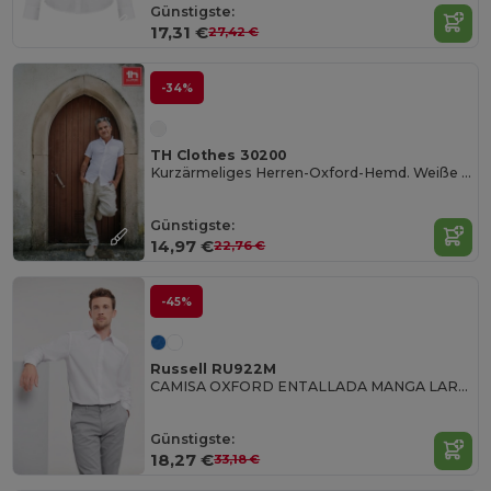
Günstigste:
17,31 €
27,42 €
-34%
TH Clothes 30200
Kurzärmeliges Herren-Oxford-Hemd. Weiße Farbe
Günstigste:
14,97 €
22,76 €
-45%
Russell RU922M
CAMISA OXFORD ENTALLADA MANGA LARGA
Günstigste:
18,27 €
33,18 €