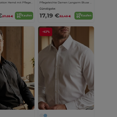
Kurzarm Polycotton Hemd mit Pflegeleichtem Poplin
Pflegeleichte Damen Langarm Bluse aus Baumwolle
Günstigste:
€
17,19 €
Kaufen
Kaufen
27,05 €
32,40 €
-42%