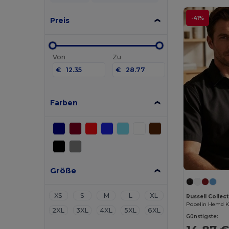
-41%
Preis
Von
Zu
€
€
Farben
Größe
XS
S
M
L
XL
Russell Collec
Popelin Hemd 
2XL
3XL
4XL
5XL
6XL
Günstigste: