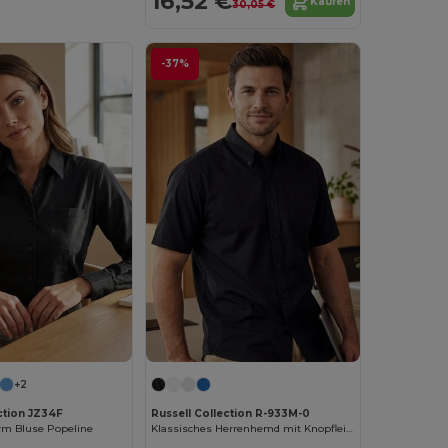
16,52 €
Kaufen
30,05 €
-37%
+2
ction JZ34F
Russell Collection R-933M-0
m Bluse Popeline
Klassisches Herrenhemd mit Knopfleiste