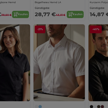
ngbone Hemd
Bügelfreies Hemd LA
Günstigste:
Günstigste:
€
28,77 €
14,87 
Kaufen
Kaufen
39,60 €
43,01 €
-21%
-40%