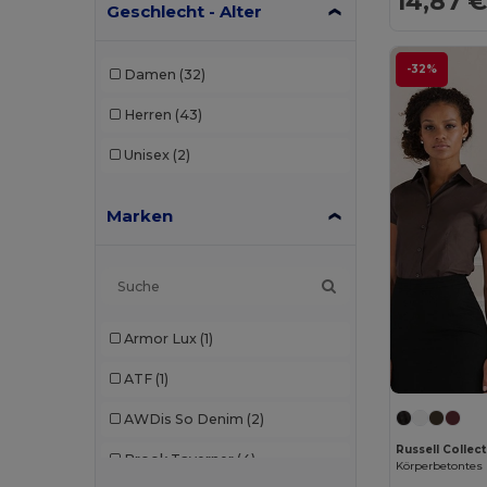
14,87 
Geschlecht - Alter
-32%
Damen
(32)
Herren
(43)
Unisex
(2)
Marken
Armor Lux
(1)
ATF
(1)
AWDis So Denim
(2)
Russell Collec
Brook Taverner
(4)
Körperbetontes