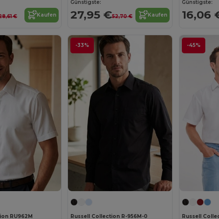
Günstigste:
Günstigste:
27,95 €
16,06 
Kaufen
Kaufen
28,61 €
52,70 €
-33%
-45%
ction RU962M
Russell Collection R-956M-0
Russell Coll