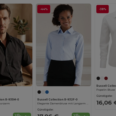
-44%
-38%
Russell Colle
Popelin Bluse
Günstigste:
tion R-935M-0
Russell Collection R-932F-0
16,06 
Kurzarm
Elegante Damenbluse mit Langarm und Taillierung
Günstigste: