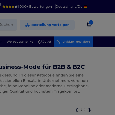
!
1.000+ Bewertungen
Deutschland
/
De
Suchen
Bestellung verfolgen
r
Werbegeschenke
Outlet
Individuell gestalten!
Business-Mode für B2B & B2C
kleidung. In dieser Kategorie finden Sie eine
fessionellen Einsatz in Unternehmen, Vereinen
webe, feine Popeline oder moderne Herringbone-
ebiger Qualität und höchstem Tragekomfort.
1
2