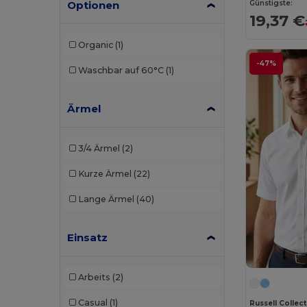
Optionen
Günstigste:
Build Your Brand
(2)
19,37 €
Craghoppers
(3)
Organic
(1)
Elevate Essentials
(2)
-47%
Waschbar auf 60°C
(1)
Elevate Life
(2)
Ärmel
Elevate NXT
(2)
Front row
(3)
3/4 Ärmel
(2)
Fruit of the Loom
(3)
Kurze Ärmel
(22)
Henbury
(19)
Lange Ärmel
(40)
Herock
(1)
Einsatz
iDeal Basic Brand
(3)
Jack&Jones
(2)
Arbeits
(2)
JHK
(10)
Casual
(1)
Russell Colle