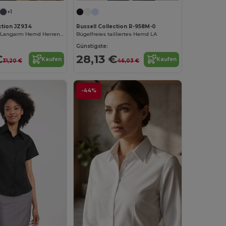
+1
ction JZ934
Russell Collection R-958M-0
Pflegeleichtes Langarm Hemd Herren Poplin
Bügelfreies tailliertes Hemd LA
Günstigste:
€
28,13 €
Kaufen
Kaufen
31,20 €
46,03 €
-44%