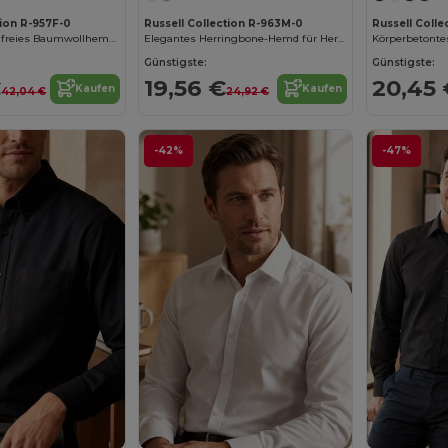
tion R-957F-0
Russell Collection R-963M-0
Russell Coll
Elegantes Bügelfreies Baumwollhemd für Herren
Elegantes Herringbone-Hemd für Herren
Körperbetonte
Günstigste:
Günstigste:
€
19,56 €
20,45 
Kaufen
Kaufen
42,04 €
24,92 €
-42%
-47%