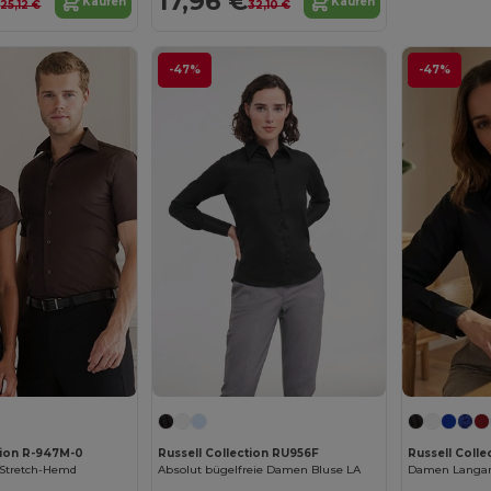
€
17,96 €
Kaufen
Kaufen
25,12 €
32,10 €
-47%
-47%
tion R-947M-0
Russell Collection RU956F
Russell Colle
 Stretch-Hemd
Absolut bügelfreie Damen Bluse LA
Damen Langar