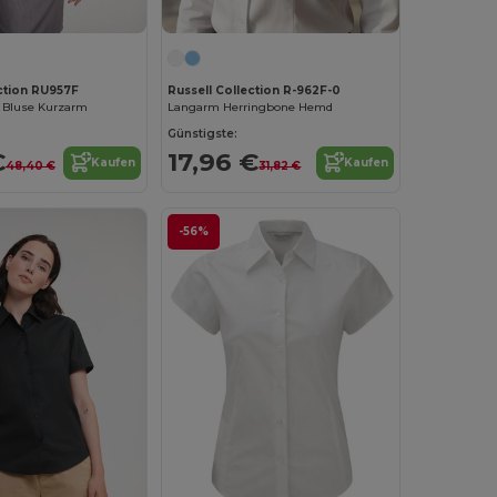
ection RU957F
Russell Collection R-962F-0
d Bluse Kurzarm
Langarm Herringbone Hemd
Günstigste:
€
17,96 €
Kaufen
Kaufen
48,40 €
31,82 €
-56%