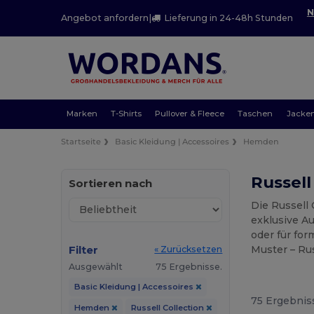
N
Angebot anfordern
|
Lieferung in 24-48h Stunden
Marken
T-Shirts
Pullover & Fleece
Taschen
Jacke
Startseite
Basic Kleidung | Accessoires
Hemden
Russell
Sortieren nach
Die Russell 
exklusive A
oder für fo
Filter
Muster – Ru
« Zurücksetzen
Ausgewählt
75 Ergebnisse.
Basic Kleidung | Accessoires
75 Ergebnis
Hemden
Russell Collection