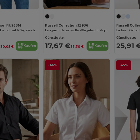
ction RU933M
Russell Collection JZ936
Russell Coll
Kurzarm Oxford Hemd mit Pflegeleichtem Komfort
Langarm Baumwolle Pflegeleicht Poplin Hemd
Ladies` Oxfor
Günstigste:
Günstigste:
€
17,67 €
25,91 
Kaufen
Kaufen
30,05 €
33,30 €
-46%
-45%