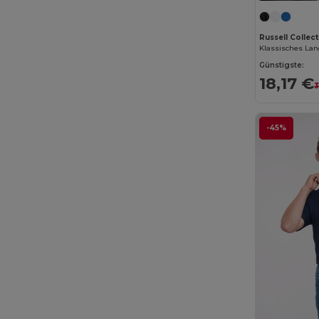
Russell Collec
Günstigste:
18,17 €
3
-45%