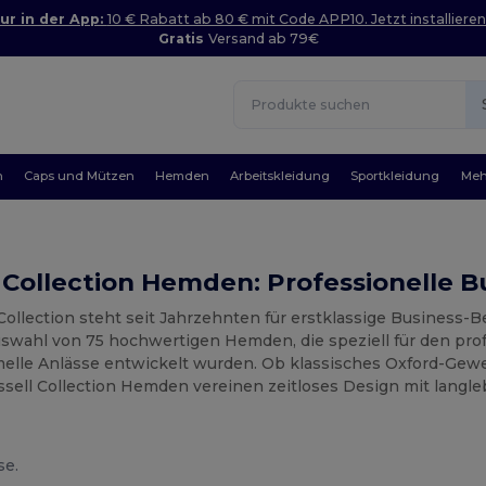
ur in der App:
10 € Rabatt ab 80 € mit Code APP10. Jetzt installieren
Gratis
Versand ab 79€
n
Caps und Mützen
Hemden
Arbeitskleidung
Sportkleidung
Meh
 Collection Hemden: Professionelle 
Collection steht seit Jahrzehnten für erstklassige Business-Be
uswahl von 75 hochwertigen Hemden, die speziell für den pro
rmelle Anlässe entwickelt wurden. Ob klassisches Oxford-Ge
ssell Collection Hemden vereinen zeitloses Design mit langl
se.