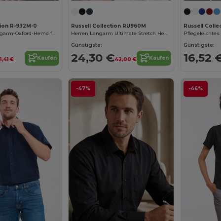
tion R-932M-0
Russell Collection RU960M
Russell Colle
Klassisches Langarm-Oxford-Hemd für Herren
Herren Langarm Ultimate Stretch Hemd
Günstigste:
Günstigste:
24,30 €
16,52 
Kaufen
Kaufen
1,41 €
42,00 €
-47%
-46%