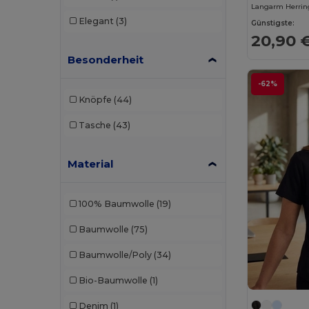
Kariban
(51)
Langarm Herri
Elegant
(3)
Günstigste:
Kariban Premium
(5)
20,90 
Karlowsky
(4)
Besonderheit
Malfini
(5)
-62%
Knöpfe
(44)
Malfini Premium
(7)
Tasche
(43)
Neoblu
(16)
Neutral
(1)
Material
Pen Duick
(4)
100% Baumwolle
(19)
Premier
(4)
Baumwolle
(75)
Proact
(1)
Baumwolle/Poly
(34)
Radsow by Uneek
(6)
Bio-Baumwolle
(1)
Roly
(8)
Denim
(1)