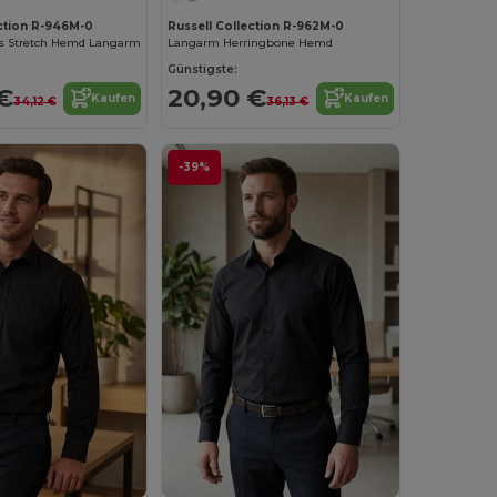
ection R-946M-0
Russell Collection R-962M-0
s Stretch Hemd Langarm
Langarm Herringbone Hemd
Günstigste:
€
20,90 €
Kaufen
Kaufen
34,12 €
36,13 €
-39%