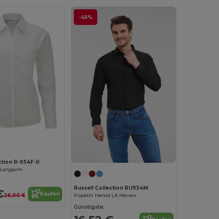
-45%
ction R-934F-0
 Langarm
Russell Collection RU934M
€
Kaufen
26,00 €
Popelin Hemd LA Herren
Günstigste: