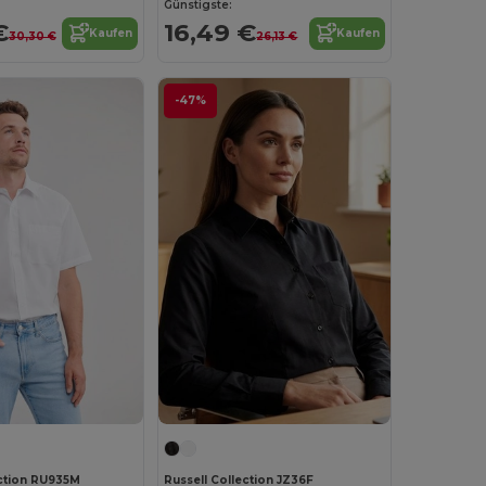
Günstigste:
€
16,49 €
Kaufen
Kaufen
30,30 €
26,13 €
-47%
ection RU935M
Russell Collection JZ36F