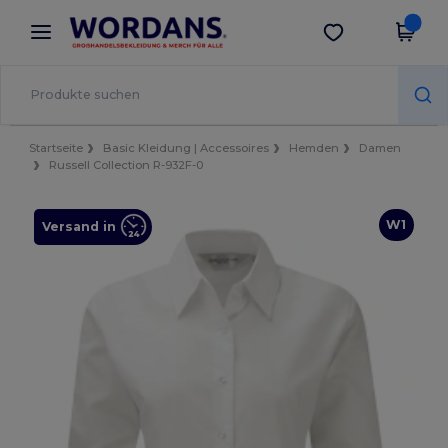
×
Wordans App
App holen
Bessere Preise in der App!
Startseite
Basic Kleidung | Accessoires
Hemden
Damen
Russell Collection R-932F-0
W1
Versand in