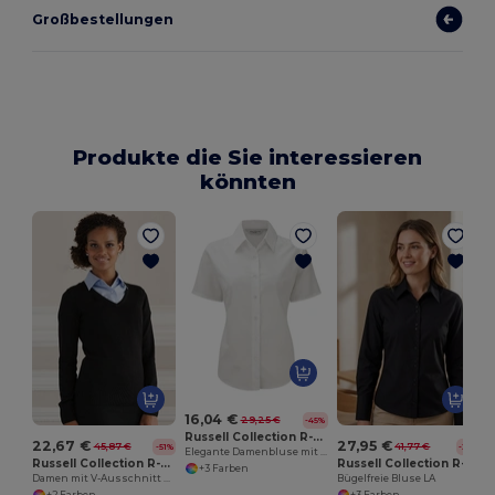
Großbestellungen
Produkte die Sie interessieren
könnten
16,04 €
29,25 €
-45%
Russell Collection R-933F-0
22,67 €
27,95 €
45,87 €
41,77 €
-51%
-33%
Elegante Damenbluse mit Oxford-Stil
Russell Collection R-710F-0
Russell Collection R-956F-0
+3 Farben
Damen mit V-Ausschnitt Strickpullover
Bügelfreie Bluse LA
+2 Farben
+3 Farben