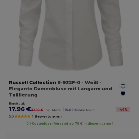
Russell Collection
R-932F-0
- Weiß
-
Elegante Damenbluse mit Langarm und
Taillierung
Bereits ab
17.96 €
|
-
44
%
32.10 €
inkl. MwSt
15.09 €
ohne MwSt
5.0
1 Bewertungen
Kostenloser Versand ab 79 € in diesem Lager!