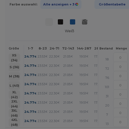
Farbe auswahl:
Alle anzeigen
+ 3
Größentabelle
Weiß
1-7
8-23
24-71
72-143
144-287
288 +
Mehr
Größe
Bestand
Menge
+
XS
24.77
23.53
22.30
21.05
19.51
17.96
€
€
€
€
€
€
18
(34)
+
24.77
23.53
22.30
21.05
19.51
17.96
€
€
€
€
€
€
S (36)
72
+
24.77
23.53
22.30
21.05
19.51
17.96
€
€
€
€
€
€
M (38)
76
+
24.77
23.53
22.30
21.05
19.51
17.96
€
€
€
€
€
€
L (40)
101
+
XL
24.77
23.53
22.30
21.05
19.51
17.96
€
€
€
€
€
€
31
(42)
+
2XL
24.77
23.53
22.30
21.05
19.51
17.96
€
€
€
€
€
€
20
(44)
+
3XL
24.77
23.53
22.30
21.05
19.51
17.96
€
€
€
€
€
€
7
(46)
+
4XL
24.77
23.53
22.30
21.05
19.51
17.96
€
€
€
€
€
€
13
(48)