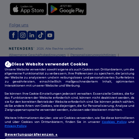
Folge uns
2026. Alle Rechte vorbehalten
Allgemeine Geschäftsbedingungen
|
Personalisierungsrichtlinien
|
Datenschutzbestimmungen
|
Cookie-Richtlinie
|
Site Map
Diese Website verwendet Cookies
Unsere Website verwendet sowohl eigene als auch Cookies von Drittanbietern, um die
Berlin
|
Hamburg
|
München
|
Köln
|
Frankfurt
|
Essen
|
Dortmund
|
allgemeine Funktionalität zu verbessern, Ihre Präferenzen zu speichern, die Leistung
der Website zu analysieren und ein reibungsloses und personalisiertes Surferlebnis
Stuttgart
|
Düsseldorf
|
Bremen
zu gewährleisten, einschließlich maßgeschneidertem Inhalt, optimierten
Interaktionen mit unserer Website und Werbung.
Sie können Ihre Cookie-Einstellungen jederzeit verwalten. Essenzielle Cookies, die für
das Funktionieren der Website erforderlich sind, können nicht deaktiviert werden, da
sie für den korrekten Betrieb der Website erforderlich sind. Sie können jedoch wählen,
ob Sie andere Arten von Cookies, wie diejenigen, die für Personalisierung, Analyse und
Zielgruppenansprache verwendet werden, zulassen oder blockieren möchten.
Weitere Informationen darüber, wie wir Cookies verwenden, wie Sie diese kontrollieren
und über Cookies von Drittanbietern, finden Sie in unserer
Cookies Policy
und
Privacy Policy
.
👋
Hallo
Bewertungspräferenzen
Wenn Sie Fragen oder