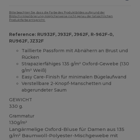
Bitte beachten Sie, dass die Farbe des Produktbildes aufgrund der
Bildschirmkalibrierung möglicherweise nicht genau der tatsächlichen
Produktfarbe entspricht.
Reference: RU932F, J932F, J962F, R-962F-0,
RU962F, JZ32F
Taillierte Passform mit Abnähern an Brust und
Rücken
Strapazierfähiges 135 g/m² Oxford-Gewebe (130
g/m² Weiß)
Easy Care-Finish für minimalen Bügelaufwand
Verstellbare 2-Knopf-Manschetten und
abgerundeter Saum
GEWICHT
330 g.
Grammatur
130g/m²
Langärmelige Oxford-Bluse für Damen aus 135
g/m² Baumwoll-Polyester-Mischgewebe mit