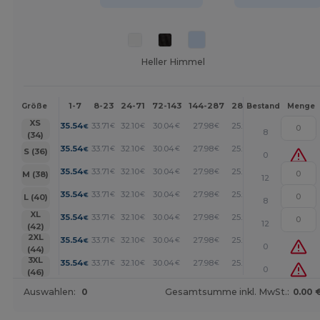
Heller Himmel
1-7
8-23
24-71
72-143
144-287
288 +
Mehr
Größe
Bestand
Menge
+
XS
35.54
33.71
32.10
30.04
27.98
25.91
€
€
€
€
€
€
8
(34)
+
35.54
33.71
32.10
30.04
27.98
25.91
€
€
€
€
€
€
S (36)
0
+
35.54
33.71
32.10
30.04
27.98
25.91
€
€
€
€
€
€
M (38)
12
+
35.54
33.71
32.10
30.04
27.98
25.91
€
€
€
€
€
€
L (40)
8
+
XL
35.54
33.71
32.10
30.04
27.98
25.91
€
€
€
€
€
€
12
(42)
+
2XL
35.54
33.71
32.10
30.04
27.98
25.91
€
€
€
€
€
€
0
(44)
+
3XL
35.54
33.71
32.10
30.04
27.98
25.91
€
€
€
€
€
€
0
(46)
Auswahlen:
0
Gesamtsumme inkl. MwSt.:
0.00 