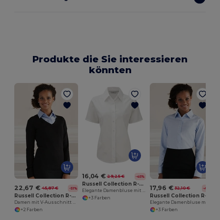
Produkte die Sie interessieren
könnten
B
16,04 €
29,25 €
-45%
Russell Collection R-933F-0
22,67 €
17,96 €
45,87 €
32,10 €
-51%
-44%
Elegante Damenbluse mit Oxford-Stil
Russell Collection R-710F-0
Russell Collection R-932F-0
+3 Farben
Damen mit V-Ausschnitt Strickpullover
Elegante Damenbluse mit Langarm und Taillierung
+2 Farben
+3 Farben