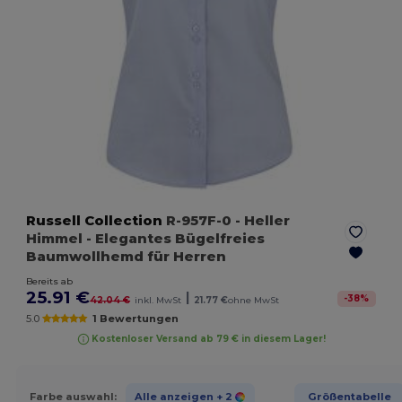
Russell Collection
R-957F-0
- Heller
Himmel
- Elegantes Bügelfreies
Baumwollhemd für Herren
Bereits ab
25.91 €
|
-
38
%
42.04 €
inkl. MwSt
21.77 €
ohne MwSt
5.0
1 Bewertungen
Kostenloser Versand ab 79 € in diesem Lager!
Farbe auswahl:
Alle anzeigen
+ 2
Größentabelle