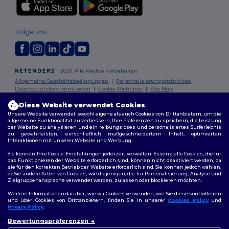
Folge uns
2026. Alle Rechte vorbehalten
Allgemeine Geschäftsbedingungen
|
Personalisierungsrichtlinien
|
Datenschutzbestimmungen
|
Cookie-Richtlinie
|
Site Map
Diese Website verwendet Cookies
Berlin
|
Hamburg
|
München
|
Köln
|
Frankfurt
|
Essen
|
Dortmund
|
Unsere Website verwendet sowohl eigene als auch Cookies von Drittanbietern, um die
Stuttgart
|
Düsseldorf
|
Bremen
allgemeine Funktionalität zu verbessern, Ihre Präferenzen zu speichern, die Leistung
der Website zu analysieren und ein reibungsloses und personalisiertes Surferlebnis
zu gewährleisten, einschließlich maßgeschneidertem Inhalt, optimierten
Interaktionen mit unserer Website und Werbung.
Sie können Ihre Cookie-Einstellungen jederzeit verwalten. Essenzielle Cookies, die für
das Funktionieren der Website erforderlich sind, können nicht deaktiviert werden, da
sie für den korrekten Betrieb der Website erforderlich sind. Sie können jedoch wählen,
ob Sie andere Arten von Cookies, wie diejenigen, die für Personalisierung, Analyse und
Zielgruppenansprache verwendet werden, zulassen oder blockieren möchten.
Weitere Informationen darüber, wie wir Cookies verwenden, wie Sie diese kontrollieren
und über Cookies von Drittanbietern, finden Sie in unserer
Cookies Policy
und
Privacy Policy
.
👋
Hallo
Bewertungspräferenzen
Wenn Sie Fragen oder