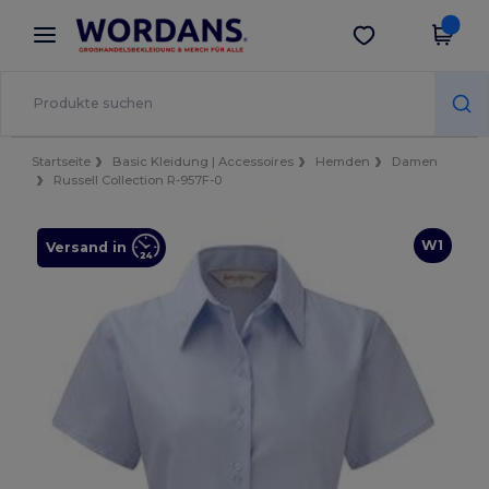
×
Wordans App
App holen
Bessere Preise in der App!
Startseite
Basic Kleidung | Accessoires
Hemden
Damen
Russell Collection R-957F-0
W1
Versand in