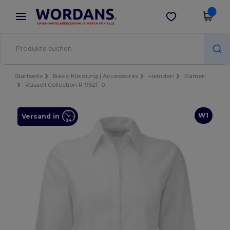
×
Wordans App
App holen
Bessere Preise in der App!
Startseite
Basic Kleidung | Accessoires
Hemden
Damen
Russell Collection R-962F-0
W1
Versand in