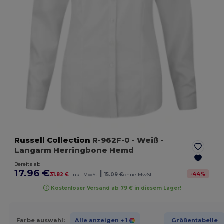
Russell Collection
R-962F-0
- Weiß
-
Langarm Herringbone Hemd
Bereits ab
17.96 €
|
-
44
%
31.82 €
inkl. MwSt
15.09 €
ohne MwSt
Kostenloser Versand ab 79 € in diesem Lager!
Farbe auswahl:
Alle anzeigen
+ 1
Größentabelle