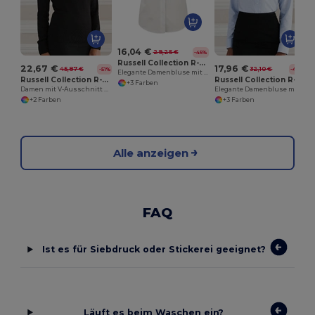
16,04 €
29,25 €
-45%
Russell Collection R-933F-0
22,67 €
17,96 €
45,87 €
32,10 €
-51%
-44%
Elegante Damenbluse mit Oxford-Stil
Russell Collection R-710F-0
Russell Collection R-932F-0
+3 Farben
Damen mit V-Ausschnitt Strickpullover
Elegante Damenbluse mit Langarm und Taillierung
+2 Farben
+3 Farben
Alle anzeigen
FAQ
Ist es für Siebdruck oder Stickerei geeignet?
Läuft es beim Waschen ein?