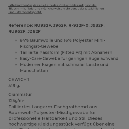
Bitte beachten Sie, dass die Farbe des Produktbildes aufgrund der
Bildschirmkalibrierung möglicherweise nicht genau der tatsächlichen
Produktfarbe entspricht.
Reference: RU932F, J962F, R-932F-0, J932F,
RU962F, JZ62F
84%
Baumwolle
und 16%
Polyester
Mini-
Fischgrat-Gewebe
Taillierte Passform (Fitted Fit) mit Abnähern
Easy-Care-Gewebe für geringen Bügelaufwand
Moderner Kragen mit schmaler Leiste und
Manschetten
GEWICHT
319 g.
Grammatur
125g/m²
Tailliertes Langarm-Fischgrathemd aus
Baumwoll-Polyester-Mischgewebe für
professionelle Haltbarkeit und Stil. Dieses
hochwertige Kleidungsstück verfügt über eine