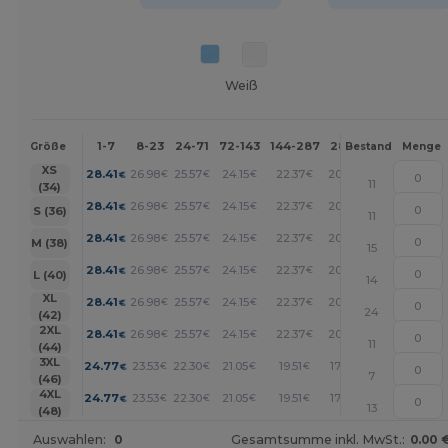
Weiß
1-7
8-23
24-71
72-143
144-287
288 +
Mehr
Größe
Bestand
Menge
+
XS
28.41
26.98
25.57
24.15
22.37
20.60
€
€
€
€
€
€
11
(34)
+
28.41
26.98
25.57
24.15
22.37
20.60
€
€
€
€
€
€
S (36)
11
+
28.41
26.98
25.57
24.15
22.37
20.60
€
€
€
€
€
€
M (38)
15
+
28.41
26.98
25.57
24.15
22.37
20.60
€
€
€
€
€
€
L (40)
14
+
XL
28.41
26.98
25.57
24.15
22.37
20.60
€
€
€
€
€
€
24
(42)
+
2XL
28.41
26.98
25.57
24.15
22.37
20.60
€
€
€
€
€
€
11
(44)
+
3XL
24.77
23.53
22.30
21.05
19.51
17.96
€
€
€
€
€
€
7
(46)
+
4XL
24.77
23.53
22.30
21.05
19.51
17.96
€
€
€
€
€
€
13
(48)
Auswahlen:
0
Gesamtsumme inkl. MwSt.:
0.00 