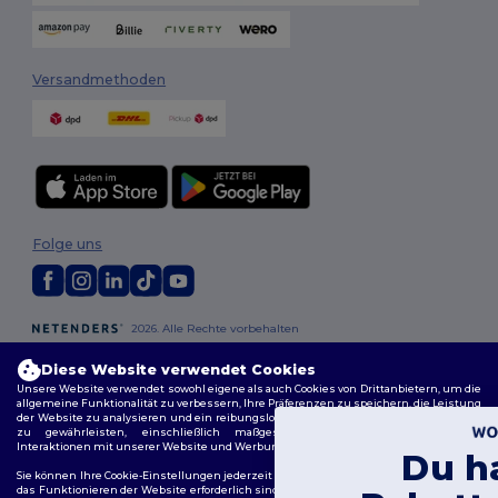
Versandmethoden
Folge uns
2026. Alle Rechte vorbehalten
Allgemeine Geschäftsbedingungen
|
Personalisierungsrichtlinien
|
Datenschutzbestimmungen
|
Cookie-Richtlinie
|
Site Map
Diese Website verwendet Cookies
Unsere Website verwendet sowohl eigene als auch Cookies von Drittanbietern, um die
allgemeine Funktionalität zu verbessern, Ihre Präferenzen zu speichern, die Leistung
Berlin
|
Hamburg
|
München
|
Köln
|
Frankfurt
|
Essen
|
Dortmund
|
der Website zu analysieren und ein reibungsloses und personalisiertes Surferlebnis
zu gewährleisten, einschließlich maßgeschneidertem Inhalt, optimierten
Stuttgart
|
Düsseldorf
|
Bremen
Interaktionen mit unserer Website und Werbung.
Du hast 10€
Sie können Ihre Cookie-Einstellungen jederzeit verwalten. Essenzielle Cookies, die für
das Funktionieren der Website erforderlich sind, können nicht deaktiviert werden, da