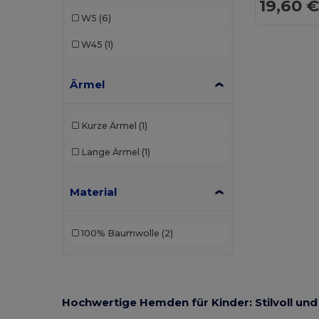
19,60 
W5
(6)
W45
(1)
Ärmel
Kurze Ärmel
(1)
Lange Ärmel
(1)
Material
100% Baumwolle
(2)
Hochwertige Hemden für Kinder: Stilvoll un