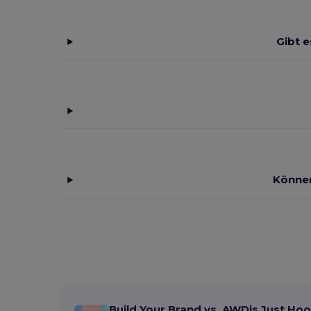
Gibt 
Können
Build Your Brand vs. AWDis Just Hoo