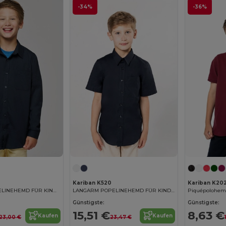
-34%
-36%
Kariban K520
Kariban K20
KURZARM POPELINEHEMD FÜR KINDER
LANGARM POPELINEHEMD FÜR KINDER
Piquépolohemd
Günstigste:
Günstigste:
15,51 €
8,63 €
Kaufen
Kaufen
23,00 €
23,47 €