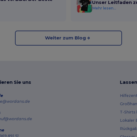
Unser Leitfaden z
Mehr lesen...
Weiter zum Blog
ieren Sie uns
Lassen
de
Hilfezen
e@wordans.de
Großhan
T-Shirts
s
auf@wordans.de
Lokaler 
Rückgab
ne
969 891 51
Glossar