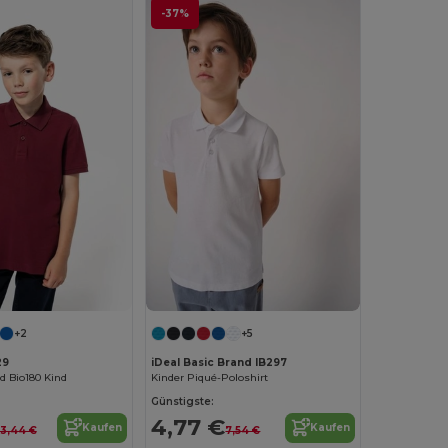
-37%
+2
+5
29
iDeal Basic Brand IB297
 Bio180 Kind
Kinder Piqué-Poloshirt
Günstigste:
4,77 €
Kaufen
Kaufen
13,44 €
7,54 €