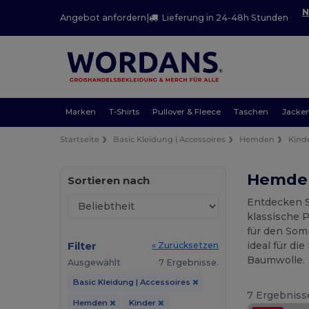
N
Angebot anfordern
|
Lieferung in 24-48h Stunden
Marken
T-Shirts
Pullover & Fleece
Taschen
Jacke
Startseite
Basic Kleidung | Accessoires
Hemden
Kind
Hemden
Sortieren nach
Entdecken Si
klassische 
für den Som
Filter
ideal für d
« Zurücksetzen
Baumwolle.
Ausgewählt
7 Ergebnisse.
Basic Kleidung | Accessoires
7 Ergebniss
Hemden
Kinder