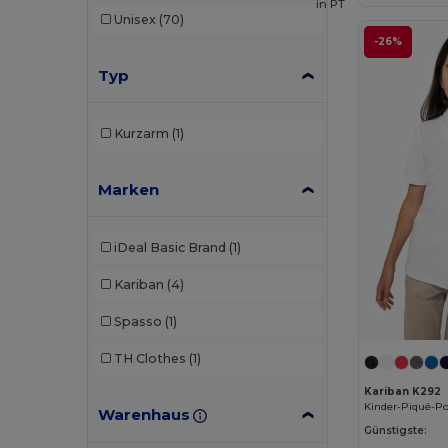
in
PT
Unisex
(70)
-26%
Typ
Kurzarm
(1)
Marken
iDeal Basic Brand
(1)
Kariban
(4)
Spasso
(1)
TH Clothes
(1)
Kariban K292
Kinder-Piqué-P
Warenhaus
Günstigste: