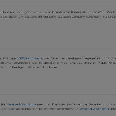
chen Anlässen geht, sind unsere Hemden für Kinder die ideale Wahl. Wir biet
e Kollektion umfasst sowohl Kurzarm- als auch Langarm-Varianten, die spezi
bestehen aus
100% Baumwolle
, was für ein angenehmes Tragegefühl und hohe 
truktur bestechen. Wer es sportlicher mag, greift zu unseren Piqué-Poloshi
auch nach häufigem Waschen ihre Form.
 für
Vereine & Verbände
geeignet. Dank der hochwertigen Verarbeitung las
rfügen über abtrennbare Etiketten, was besonders für
Designer & Schöpfer
inte