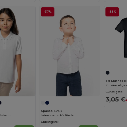
-37%
-33%
TH Clothes 111
Günstigste:
3,05 €
Spasso SP512
olohemd
Leinenhemd für Kinder
Günstigste: