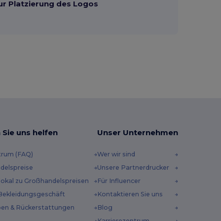
ur Platzierung des Logos
 Sie uns helfen
Unser Unternehmen
trum (FAQ)
Wer wir sind
delspreise
Unsere Partnerdrucker
 lokal zu Großhandelspreisen
Für Influencer
Bekleidungsgeschäft
Kontaktieren Sie uns
en & Rückerstattungen
Blog
Karrierezentrum