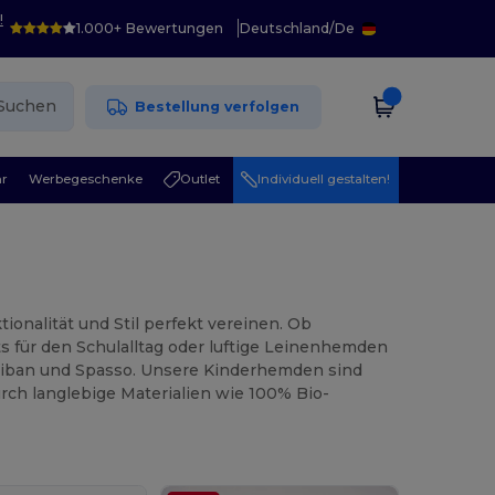
!
1.000+ Bewertungen
Deutschland
/
De
Suchen
Bestellung verfolgen
r
Werbegeschenke
Outlet
Individuell gestalten!
ionalität und Stil perfekt vereinen. Ob
s für den Schulalltag oder luftige Leinenhemden
riban und Spasso. Unsere Kinderhemden sind
rch langlebige Materialien wie 100% Bio-