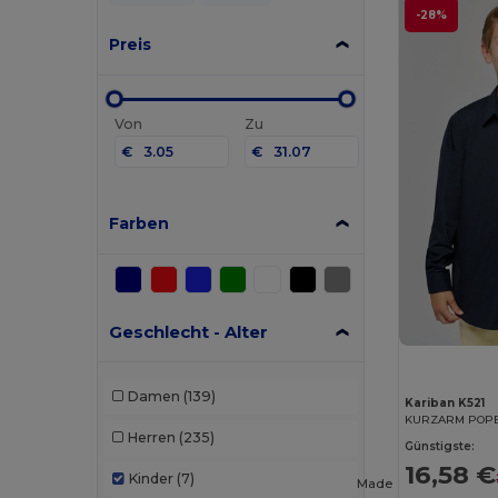
-28%
Preis
Von
Zu
€
€
Farben
Geschlecht - Alter
Damen
(139)
Kariban K521
Herren
(235)
Günstigste:
16,58 €
Kinder
(7)
Made