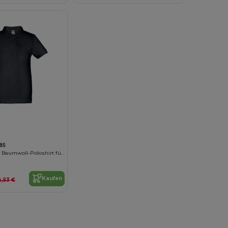
85
Kurzärmeliges Baumwoll-Poloshirt für Kinder (unisex)
Kaufen
4,53 €