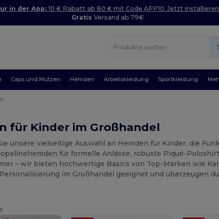
ur in der App:
10 € Rabatt ab 80 € mit Code APP10. Jetzt installieren
Gratis
Versand ab 79€
n
Caps und Mützen
Hemden
Arbeitskleidung
Sportkleidung
Meh
er
 für Kinder im Großhandel
e unsere vielseitige Auswahl an Hemden für Kinder, die Funkt
Popelinehemden für formelle Anlässe, robuste Piqué-Poloshirt
mer – wir bieten hochwertige Basics von Top-Marken wie Ka
ie Personalisierung im Großhandel geeignet und überzeugen du
e.