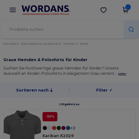
×
Wordans App
App holen
Bessere Preise in der App!
Startseite
Basic Kleidung | Accessoires
Hemden
Kinder
Graue Hemden & Poloshirts für Kinder
Suchen Sie hochwertige graue Hemden für Kinder? Unsere
Auswahl an Kinder-Poloshirts in elegantem Grau vereint…
Mehr
Sortieren nach
Filter
✓
2 Ergebnisse.
-36%
+2
Kariban K2029