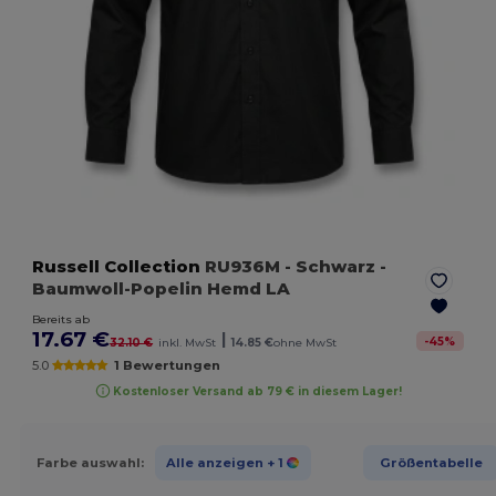
Russell Collection
RU936M
- Schwarz
-
Baumwoll-Popelin Hemd LA
Bereits ab
17.67 €
|
-
45
%
32.10 €
inkl. MwSt
14.85 €
ohne MwSt
5.0
1 Bewertungen
Kostenloser Versand ab 79 € in diesem Lager!
Farbe auswahl:
Alle anzeigen
+ 1
Größentabelle