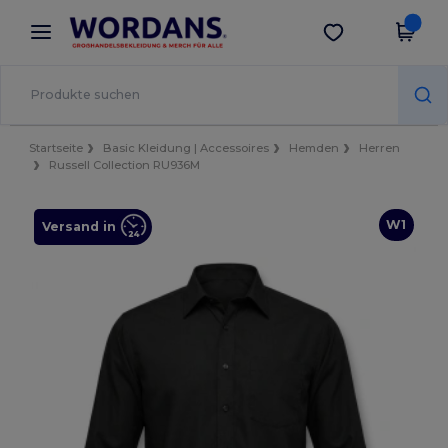
×
Wordans App
App holen
Bessere Preise in der App!
Startseite
Basic Kleidung | Accessoires
Hemden
Herren
Russell Collection RU936M
W1
Versand in