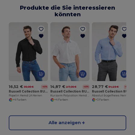
Produkte die Sie interessieren
könnten
A
16,52 €
14,87 €
28,77 €
30,05 €
27,05 €
54,25 €
-45%
-45%
-47%
Russell Collection RU934M
Russell Collection RU935M
Russell Collection RU956M
Popelin Hemd LA Herren
Kurzarm Polycotton Hemd mit Pflegeleichtem Poplin
Absolut bügelfreies Herren Hemd LA
+4 Farben
+4 Farben
+3 Farben
Alle anzeigen