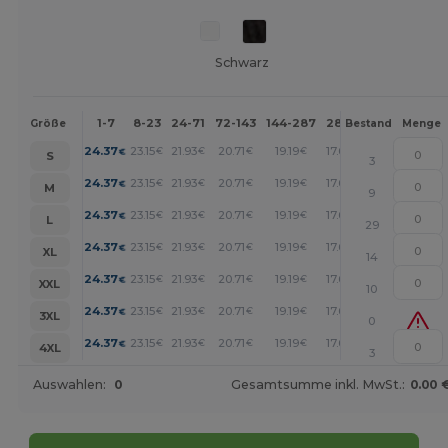
Schwarz
1-7
8-23
24-71
72-143
144-287
288 +
Mehr
Größe
Bestand
Menge
+
24.37
23.15
21.93
20.71
19.19
17.67
€
€
€
€
€
€
S
3
+
24.37
23.15
21.93
20.71
19.19
17.67
€
€
€
€
€
€
M
9
+
24.37
23.15
21.93
20.71
19.19
17.67
€
€
€
€
€
€
L
29
+
24.37
23.15
21.93
20.71
19.19
17.67
€
€
€
€
€
€
XL
14
+
24.37
23.15
21.93
20.71
19.19
17.67
€
€
€
€
€
€
XXL
10
+
24.37
23.15
21.93
20.71
19.19
17.67
€
€
€
€
€
€
3XL
0
+
24.37
23.15
21.93
20.71
19.19
17.67
€
€
€
€
€
€
4XL
3
Auswahlen:
0
Gesamtsumme inkl. MwSt.:
0.00 