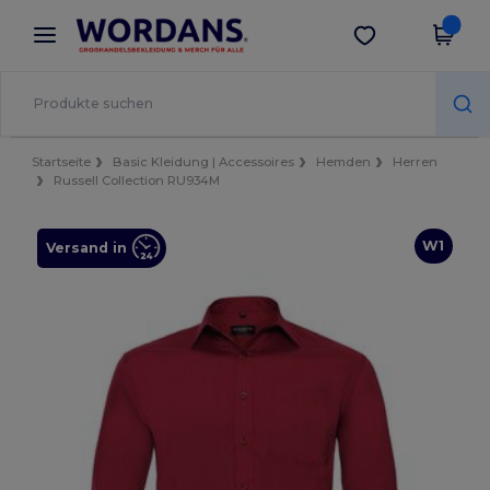
×
Wordans App
App holen
Bessere Preise in der App!
Startseite
Basic Kleidung | Accessoires
Hemden
Herren
Russell Collection RU934M
W1
Versand in