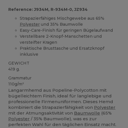
Reference: J934M, R-934M-0, JZ934
Strapazierfähiges Mischgewebe aus 65%
Polyester
und 35% Baumwolle
Easy-Care-Finish für geringen Bügelaufwand
Verstellbare 2-Knopf-Manschetten und
versteifter Kragen
Praktische Brusttasche und Ersatzknopf
inklusive
GEWICHT
419 g.
Grammatur
110g/m²
Langarmhemd aus Popeline-Polycotton mit
bügelleichtem Finish, ideal für langlebige und
professionelle Firmenuniformen. Dieses Hemd
kombiniert die Strapazierfähigkeit von
Polyester
mit der Atmungsaktivität von
Baumwolle
(65%
Polyester
/ 35% Baumwolle), was es zur
perfekten Wahl für den täglichen Einsatz macht.