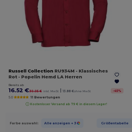
Russell Collection
RU934M
- Klassisches
Rot
- Popelin Hemd LA Herren
Bereits ab
16.52 €
|
-
45
%
30.05 €
inkl. MwSt
13.88 €
ohne MwSt
5.0
11 Bewertungen
Kostenloser Versand ab 79 € in diesem Lager!
Farbe auswahl:
Alle anzeigen
+ 3
Größentabelle