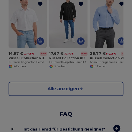
A
14,87 €
17,67 €
28,77 €
27,05 €
32,10 €
54,25 €
-45%
-45%
-47%
Russell Collection RU935M
Russell Collection RU936M
Russell Collection RU956M
Kurzarm Polycotton Hemd mit Pflegeleichtem Poplin
Baumwoll-Popelin Hemd LA
Absolut bügelfreies Herren Hemd LA
+4 Farben
+2 Farben
+3 Farben
Alle anzeigen
FAQ
Ist das Hemd für Bestickung geeignet?