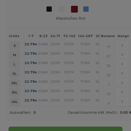
Klassisches Rot
1-7
8-23
24-71
72-143
144-287
288 +
Mehr
Größe
Bestand
Menge
+
22.79
21.66
20.51
19.37
17.95
16.52
€
€
€
€
€
€
S
17
+
22.79
21.66
20.51
19.37
17.95
16.52
€
€
€
€
€
€
M
57
+
22.79
21.66
20.51
19.37
17.95
16.52
€
€
€
€
€
€
L
36
+
22.79
21.66
20.51
19.37
17.95
16.52
€
€
€
€
€
€
XL
30
+
22.79
21.66
20.51
19.37
17.95
16.52
€
€
€
€
€
€
XXL
3
+
22.79
21.66
20.51
19.37
17.95
16.52
€
€
€
€
€
€
3XL
22
+
22.79
21.66
20.51
19.37
17.95
16.52
€
€
€
€
€
€
4XL
6
Auswahlen:
0
Gesamtsumme inkl. MwSt.:
0.00 