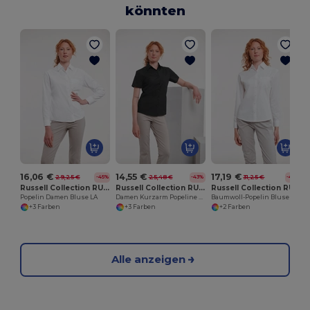
könnten
16,06 €
14,55 €
17,19 €
29,25 €
25,48 €
31,25 €
-45%
-43%
-45%
Russell Collection RU934F
Russell Collection RU935F
Russell Collection RU936F
Popelin Damen Bluse LA
Damen Kurzarm Popeline Hemd Pflegeleicht
Baumwoll-Popelin Bluse LA
+3 Farben
+3 Farben
+2 Farben
Alle anzeigen