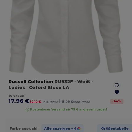
Russell Collection
RU932F
- Weiß
-
Ladies` Oxford Bluse LA
Bereits ab
17.96 €
|
-
44
%
32.10 €
inkl. MwSt
15.09 €
ohne MwSt
Kostenloser Versand ab 79 € in diesem Lager!
Farbe auswahl:
Alle anzeigen
+ 4
Größentabelle