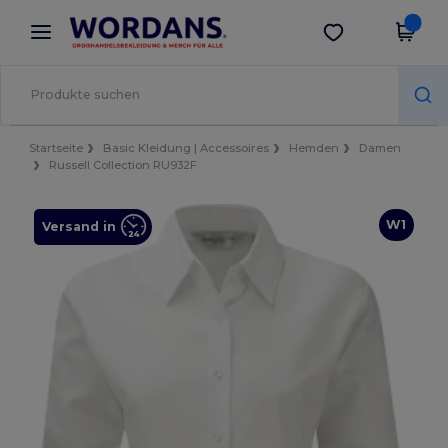
×
Wordans App
App holen
Bessere Preise in der App!
Startseite
Basic Kleidung | Accessoires
Hemden
Damen
Russell Collection RU932F
W1
Versand in