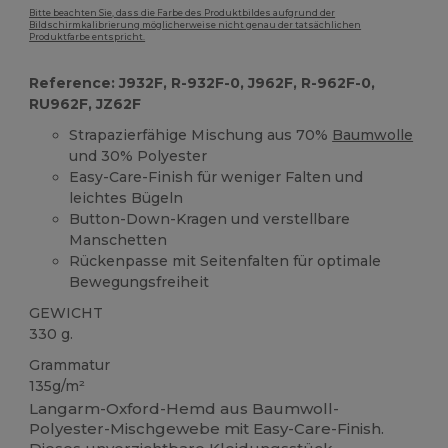
Bitte beachten Sie, dass die Farbe des Produktbildes aufgrund der
Bildschirmkalibrierung möglicherweise nicht genau der tatsächlichen
Produktfarbe entspricht.
Reference: J932F, R-932F-0, J962F, R-962F-0,
RU962F, JZ62F
Strapazierfähige Mischung aus 70%
Baumwolle
und 30% Polyester
Easy-Care-Finish für weniger Falten und
leichtes Bügeln
Button-Down-Kragen und verstellbare
Manschetten
Rückenpasse mit Seitenfalten für optimale
Bewegungsfreiheit
GEWICHT
330 g.
Grammatur
135g/m²
Langarm-Oxford-Hemd aus Baumwoll-
Polyester-Mischgewebe mit Easy-Care-Finish.