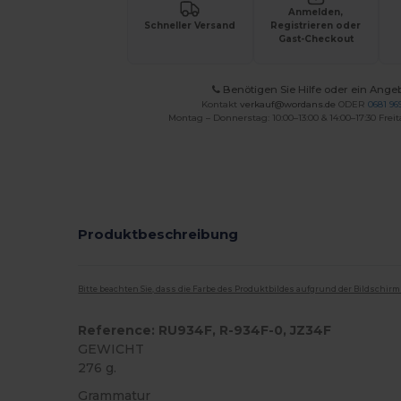
Anmelden,
Schneller Versand
Registrieren oder
Gast-Checkout
Benötigen Sie Hilfe oder ein Ange
Kontakt
verkauf@wordans.de
ODER
0681 969
Montag – Donnerstag: 10:00–13:00 & 14:00–17:30 Freit
Produktbeschreibung
Bitte beachten Sie, dass die Farbe des Produktbildes aufgrund der Bildschir
Reference: RU934F, R-934F-0, JZ34F
GEWICHT
276 g.
Grammatur