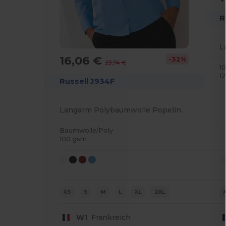
R
16,06 €
-32%
23,74 €
1
1
Russell J934F
Langarm Polybaumwolle Popelinebluse
Baumwolle/Poly
100 gsm
XS
S
M
L
XL
2XL
W1
Frankreich