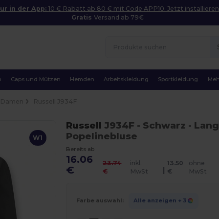
ur in der App:
10 € Rabatt ab 80 € mit Code APP10. Jetzt installieren
Gratis
Versand ab 79€
n
Caps und Mützen
Hemden
Arbeitskleidung
Sportkleidung
Meh
Damen
Russell J934F
Russell
J934F
- Schwarz
- Lan
Popelinebluse
W1
Bereits ab
16.06
23.74
inkl.
13.50
ohne
€
|
€
MwSt
€
MwSt
Farbe auswahl:
Alle anzeigen
+ 3