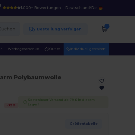
!
1.000+ Bewertungen
Deutschland
/
De
Suchen
Bestellung verfolgen
r
Werbegeschenke
Outlet
Individuell gestalten!
garm Polybaumwolle
Kostenloser Versand ab 79 € in diesem
Lager!
-
32
%
Größentabelle