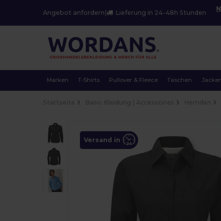
N
Angebot anfordern
|
Lieferung in 24-48h Stunden
Marken
T-Shirts
Pullover & Fleece
Taschen
Jacke
Startseite
Basic Kleidung | Accessoires
Hemden
Versand in