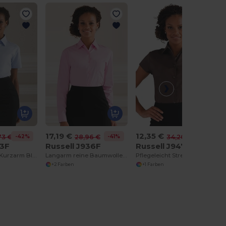
17,19 €
12,35 €
-42%
-41%
-64%
73 €
28,96 €
34,20 €
33F
Russell J936F
Russell J947F
Damen Oxford Kurzarm Bluse
Langarm reine Baumwolle Popelinebluse
Pflegeleicht Stretch Bluse
+2 Farben
+1 Farben