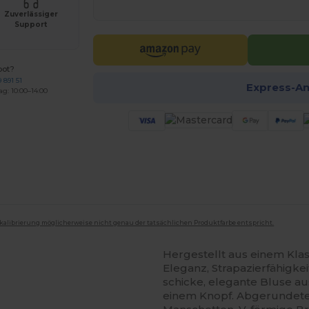
Zuverlässiger
Support
bot?
 891 51
Express-A
ag: 10:00–14:00
mkalibrierung möglicherweise nicht genau der tatsächlichen Produktfarbe entspricht.
Hergestellt aus einem Kla
Eleganz, Strapazierfähigke
schicke, elegante Bluse au
einem Knopf. Abgerundete 