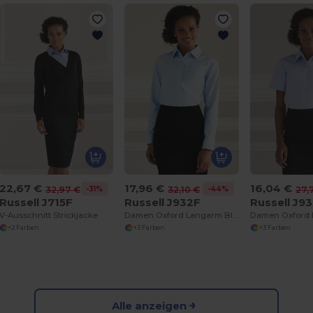
22,67 €
17,96 €
16,04 €
-31%
-44%
32,97 €
32,10 €
27,
Russell J715F
Russell J932F
Russell J9
V-Ausschnitt Strickjacke
Damen Oxford Langarm Bluse
+2 Farben
+3 Farben
+3 Farben
Alle anzeigen