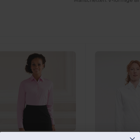
Manschetten. V-förmige Br
7,19 €
-41%
28,96 €