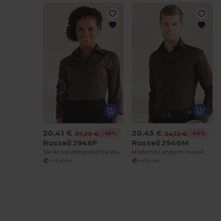
20,41 €
20,45 €
-45%
-40%
37,20 €
34,12 €
Russell J946F
Russell J946M
3/4 Ärmel pflegeleichte Bluse
Moderne Langarm-Hemd mit Komfortstretch
+4 Farben
+4 Farben