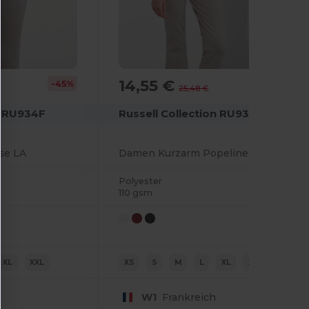
14,55 €
-45%
-43%
25,48 €
n RU934F
Russell Collection RU935F
se LA
Damen Kurzarm Popeline Hemd Pflegeleicht
Polyester
110 gsm
XL
XXL
XS
S
M
L
XL
XXL
W1
Frankreich