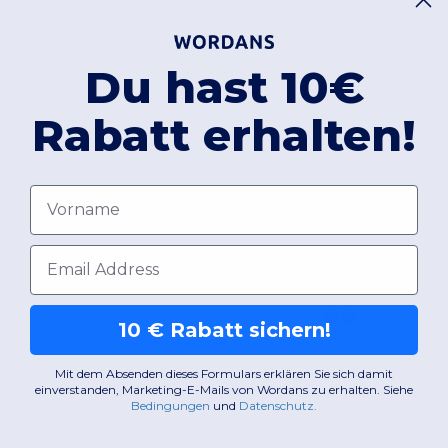
ussell J936F
Du hast 10€
Langarm reine Baumwolle Popelinebluse
Rabatt erhalten!
16,06 €
29,25 €
00% Baumwolle
20 gsm
Russell Collectio
Vorname
Popelin Damen Blu
E-Mail-Adresse
Baumwolle/Poly
110 gsm
10 € Rabatt sichern!
Mit dem Absenden dieses Formulars erklären Sie sich damit
XS
S
M
L
XL
2XL
XS
S
M
L
einverstanden, Marketing-E-Mails von Wordans zu erhalten. Siehe
Bedingungen
​
und
Datenschutz
.
W1
Frankreich
W1
Frankreich