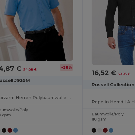
4,87 €
-38%
24,08 €
16,52 €
30,05 €
ussell J935M
Russell Collecti
Kurzarm Herren Polybaumwolle Popelinehemd
Popelin Hemd LA H
aumwolle/Poly
Baumwolle/Poly
10 gsm
110 gsm