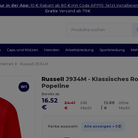
ur in der App:
10 € Rabatt ab 80 € mit Code APP10. Jetzt installieren
Gratis
Versand ab 79€
n
Caps und Mützen
Hemden
Arbeitskleidung
Sportkleidung
Meh
Herren
Russell J934M
Russell
J934M
- Klassisches Ro
Popeline
W1
Bereits ab
16.52
24.41
inkl.
13.88
ohne
€
|
€
MwSt
€
MwSt
Farbe auswahl:
Alle anzeigen
+ 3