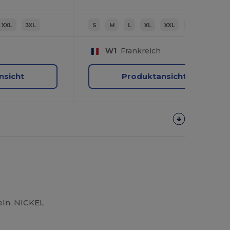
XXL
3XL
S
M
L
XL
XXL
3XL
W1
Frankreich
nsicht
Produktansicht
eln, NICKEL