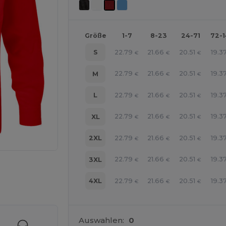
Größe
1-7
8-23
24-71
72-
22.79
21.66
20.51
19.3
S
€
€
€
22.79
21.66
20.51
19.3
M
€
€
€
22.79
21.66
20.51
19.3
L
€
€
€
22.79
21.66
20.51
19.3
XL
€
€
€
22.79
21.66
20.51
19.3
2XL
€
€
€
22.79
21.66
20.51
19.3
3XL
€
€
€
r Ihre Produkte an
22.79
21.66
20.51
19.3
4XL
€
€
€
Auswahlen:
0