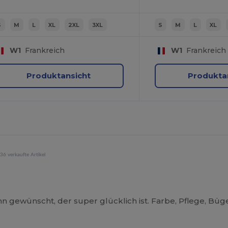
S
M
L
XL
2XL
3XL
S
M
L
XL
W1
Frankreich
W1
Frankreich
Produktansicht
Produkta
36 verkaufte Artikel
n gewünscht, der super glücklich ist. Farbe, Pflege, Büg