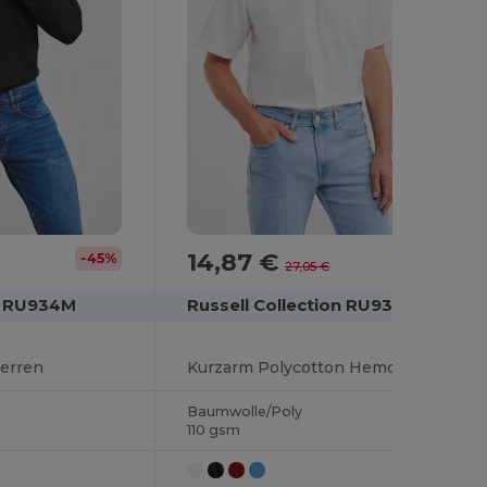
14,87 €
-45%
-45%
27,05 €
on RU934M
Russell Collection RU935M
erren
Kurzarm Polycotton Hemd mit Pflegeleichtem Poplin
Baumwolle/Poly
110 gsm