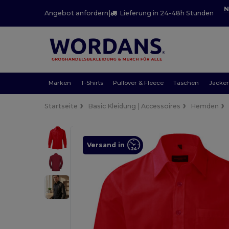
N
Angebot anfordern
|
Lieferung in 24-48h Stunden
Marken
T-Shirts
Pullover & Fleece
Taschen
Jacke
Startseite
Basic Kleidung | Accessoires
Hemden
Versand in