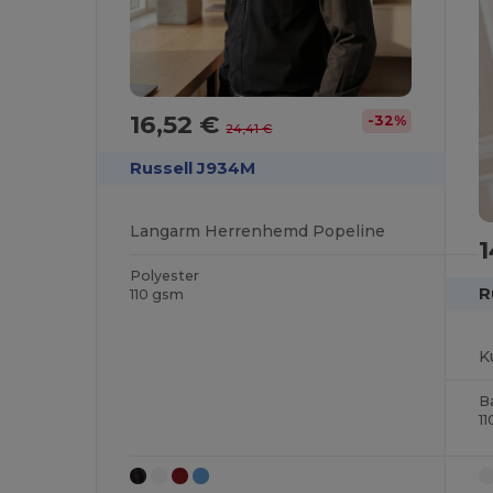
16,52 €
-32%
24,41 €
Russell J934M
Langarm Herrenhemd Popeline
1
Polyester
R
110 gsm
B
1