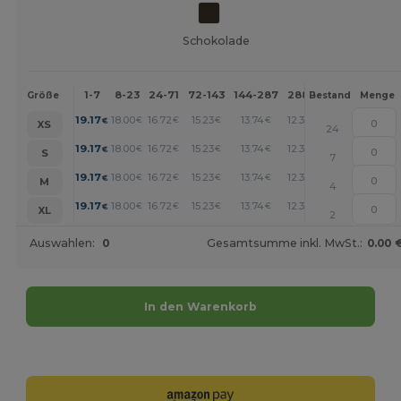
Schokolade
1-7
8-23
24-71
72-143
144-287
288 +
Mehr
Größe
Bestand
Menge
+
19.17
18.00
16.72
15.23
13.74
12.35
€
€
€
€
€
€
XS
24
+
19.17
18.00
16.72
15.23
13.74
12.35
€
€
€
€
€
€
S
7
+
19.17
18.00
16.72
15.23
13.74
12.35
€
€
€
€
€
€
M
4
+
19.17
18.00
16.72
15.23
13.74
12.35
€
€
€
€
€
€
XL
2
Auswahlen:
0
Gesamtsumme inkl. MwSt.:
0.00 
In den Warenkorb
Jetzt konfigurieren!