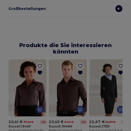
Großbestellungen
Produkte die Sie interessieren
könnten
20,41 €
20,45 €
22,67 €
37,20 €
34,12 €
32,97 €
-45%
-40%
-31%
Russell J946F
Russell J946M
Russell J715F
3/4 Ärmel pflegeleichte Bluse
Moderne Langarm-Hemd mit Komfortstretch
V-Ausschnitt Strickjacke