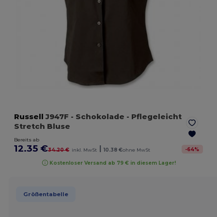
Russell
J947F
- Schokolade
- Pflegeleicht
Stretch Bluse
Bereits ab
12.35 €
|
-
64
%
34.20 €
inkl. MwSt
10.38 €
ohne MwSt
Kostenloser Versand ab 79 € in diesem Lager!
Größentabelle