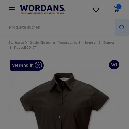
×
Wordans App
App holen
Bessere Preise in der App!
Startseite
Basic Kleidung | Accessoires
Hemden
Damen
Russell J947F
W1
Versand in