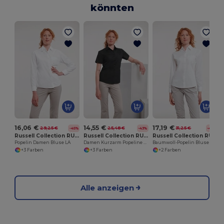
könnten
16,06 €
14,55 €
17,19 €
29,25 €
25,48 €
31,25 €
-45%
-43%
-45%
Russell Collection RU934F
Russell Collection RU935F
Russell Collection RU936F
Popelin Damen Bluse LA
Damen Kurzarm Popeline Hemd Pflegeleicht
Baumwoll-Popelin Bluse LA
+3 Farben
+3 Farben
+2 Farben
Alle anzeigen