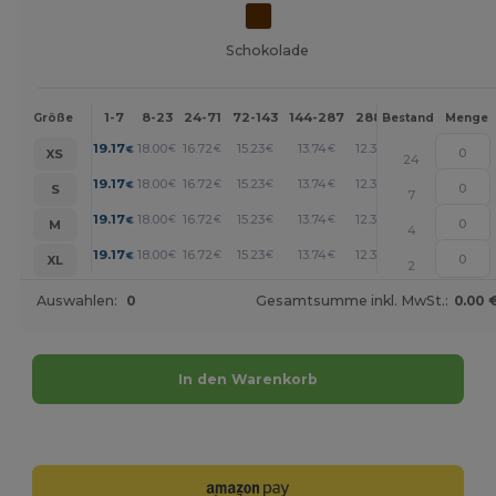
Schokolade
1-7
8-23
24-71
72-143
144-287
288 +
Mehr
Größe
Bestand
Menge
+
19.17
18.00
16.72
15.23
13.74
12.35
€
€
€
€
€
€
XS
24
+
19.17
18.00
16.72
15.23
13.74
12.35
€
€
€
€
€
€
S
7
+
19.17
18.00
16.72
15.23
13.74
12.35
€
€
€
€
€
€
M
4
+
19.17
18.00
16.72
15.23
13.74
12.35
€
€
€
€
€
€
XL
2
Auswahlen:
0
Gesamtsumme inkl. MwSt.:
0.00 
In den Warenkorb
Jetzt konfigurieren!