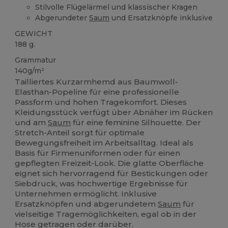
Stilvolle Flügelärmel und klassischer Kragen
Abgerundeter
Saum
und Ersatzknöpfe inklusive
GEWICHT
188 g.
Grammatur
140g/m²
Tailliertes Kurzarmhemd aus Baumwoll-
Elasthan-Popeline für eine professionelle
Passform und hohen Tragekomfort. Dieses
Kleidungsstück verfügt über Abnäher im Rücken
und am
Saum
für eine feminine Silhouette. Der
Stretch-Anteil sorgt für optimale
Bewegungsfreiheit im Arbeitsalltag. Ideal als
Basis für Firmenuniformen oder für einen
gepflegten Freizeit-Look. Die glatte Oberfläche
eignet sich hervorragend für Bestickungen oder
Siebdruck, was hochwertige Ergebnisse für
Unternehmen ermöglicht. Inklusive
Ersatzknöpfen und abgerundetem
Saum
für
vielseitige Tragemöglichkeiten, egal ob in der
Hose getragen oder darüber.