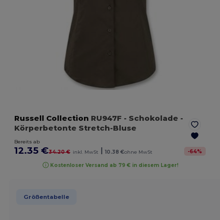
Russell Collection
RU947F
- Schokolade
-
Körperbetonte Stretch-Bluse
Bereits ab
12.35 €
|
-
64
%
34.20 €
inkl. MwSt
10.38 €
ohne MwSt
Kostenloser Versand ab 79 € in diesem Lager!
Größentabelle