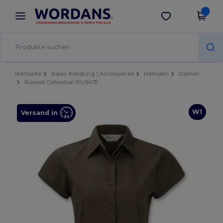
×
Wordans App
App holen
Bessere Preise in der App!
Startseite
Basic Kleidung | Accessoires
Hemden
Damen
Russell Collection RU947F
W1
Versand in