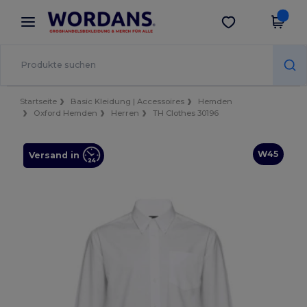
×
Wordans App
App holen
Bessere Preise in der App!
Startseite
Basic Kleidung | Accessoires
Hemden
Oxford Hemden
Herren
TH Clothes 30196
W45
Versand in