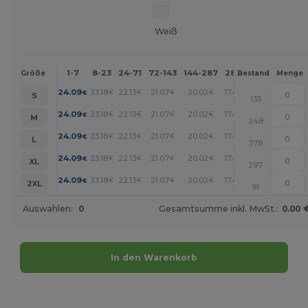
Weiß
1-7
8-23
24-71
72-143
144-287
288 +
Mehr
Größe
Bestand
Menge
+
24.09
23.18
22.13
21.07
20.02
17.46
€
€
€
€
€
€
S
135
+
24.09
23.18
22.13
21.07
20.02
17.46
€
€
€
€
€
€
M
248
+
24.09
23.18
22.13
21.07
20.02
17.46
€
€
€
€
€
€
L
378
+
24.09
23.18
22.13
21.07
20.02
17.46
€
€
€
€
€
€
XL
297
+
24.09
23.18
22.13
21.07
20.02
17.46
€
€
€
€
€
€
2XL
91
Auswahlen:
0
Gesamtsumme inkl. MwSt.:
0.00 
In den Warenkorb
Jetzt konfigurieren!