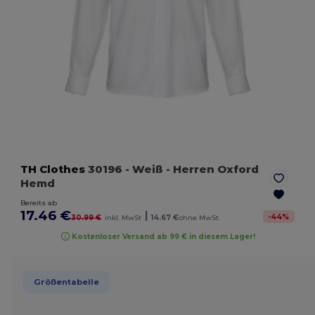
TH Clothes
30196
- Weiß
- Herren Oxford
Hemd
Bereits ab
17.46 €
|
-
44
%
30.99 €
inkl. MwSt
14.67 €
ohne MwSt
Kostenloser Versand ab 99 € in diesem Lager!
Größentabelle