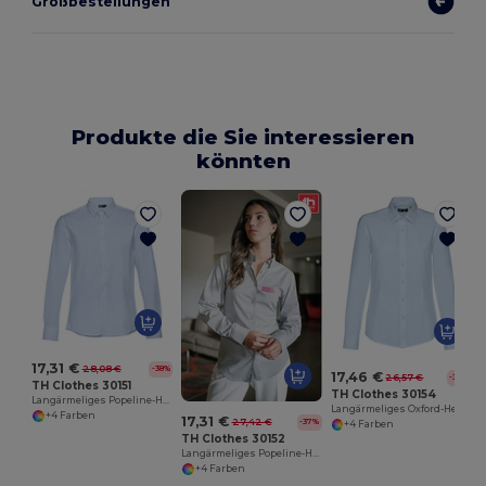
Großbestellungen
Produkte die Sie interessieren
könnten
17,31 €
28,08 €
-38%
17,46 €
26,57 €
-34%
TH Clothes 30151
TH Clothes 30154
Langärmeliges Popeline-Hemd für Herren
Langärmeliges Oxford-Hemd für Frauen
+4 Farben
17,31 €
27,42 €
-37%
+4 Farben
TH Clothes 30152
Langärmeliges Popeline-Hemd für Damen
+4 Farben