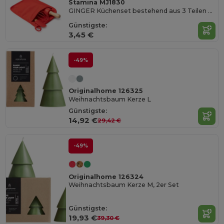
Stamina MJ1830
GINGER Küchenset bestehend aus 3 Teilen zum Backen von Keksen zu Hause
Günstigste:
3,45 €
-49%
Originalhome 126325
Weihnachtsbaum Kerze L
Günstigste:
14,92 €
29,42 €
-49%
Originalhome 126324
Weihnachtsbaum Kerze M, 2er Set
Günstigste:
19,93 €
39,30 €