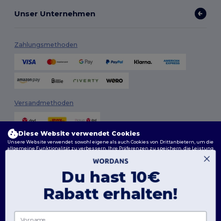
Unser Unternehmen
Zahlungsmethoden
Versandmethoden
Diese Website verwendet Cookies
Unsere Website verwendet sowohl eigene als auch Cookies von Drittanbietern, um die
allgemeine Funktionalität zu verbessern, Ihre Präferenzen zu speichern, die Leistung
der Website zu analysieren und ein reibungsloses und personalisiertes Surferlebnis
zu gewährleisten, einschließlich maßgeschneidertem Inhalt, optimierten
Interaktionen mit unserer Website und Werbung.
Du hast 10€
Folge uns
Sie können Ihre Cookie-Einstellungen jederzeit verwalten. Essenzielle Cookies, die für
das Funktionieren der Website erforderlich sind, können nicht deaktiviert werden, da
Rabatt erhalten!
sie für den korrekten Betrieb der Website erforderlich sind. Sie können jedoch wählen,
ob Sie andere Arten von Cookies, wie diejenigen, die für Personalisierung, Analyse und
Zielgruppenansprache verwendet werden, zulassen oder blockieren möchten.
2026. Alle Rechte vorbehalten
Vorname
Weitere Informationen darüber, wie wir Cookies verwenden, wie Sie diese kontrollieren