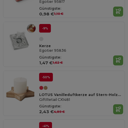
Egotier 95817
Günstigste:
0,98 €
1,10 €
-9%
Kerze
Egotier 95836
Günstigste:
1,47 €
1,62 €
-50%
LOTUS Vanilleduftkerze auf Stern-Holzsockel
GiftRetail CX1481
Günstigste:
2,43 €
4,89 €
-41%