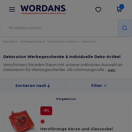
×
Wordans App
App holen
Bessere Preise in der App!
Startseite
Werbegeschenke
Weihnachten & Winter
Dekoration
Dekoration Werbegeschenke & Individuelle Deko-Artikel
Verschönern Sie jeden Raum mit unserer exklusiven Auswahl an
Dekoration für Werbegeschenke. Ob stimmungsvolle…
Mehr
Sortieren nach
Filter
✓
9 Ergebnisse.
-11%
Herzförmige Kerze und Glassockel