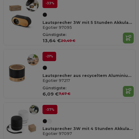
-33%
Lautsprecher 3W mit 5 Stunden Akkulaufzeit aus Bambus und Recyceltes ABS (100% rABS)
Egotier 97095
Günstigste:
13,64 €
20,49 €
-21%
Lautsprecher aus recyceltem Aluminium (100% rAL), 3 Stunden Akkulaufzeit
Egotier 97217
Günstigste:
6,09 €
7,67 €
-37%
Lautsprecher 3W mit 4 Stunden Akkulaufzeit aus recyceltem ABS (100 % rABS)
Egotier 97097