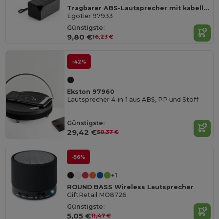
Tragbarer ABS-Lautsprecher mit kabelloser Aufladung
Egotier 97933
Günstigste:
9,80 €
16,23 €
-42%
Ekston 97960
Lautsprecher 4-in-1 aus ABS, PP und Stoff
Günstigste:
29,42 €
50,37 €
-56%
+1
ROUND BASS Wireless Lautsprecher
GiftRetail MO8726
Günstigste:
5,05 €
11,47 €