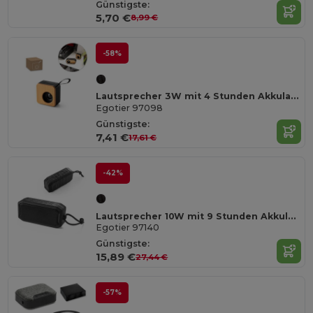
Günstigste:
5,70 €
8,99 €
-58%
Lautsprecher 3W mit 4 Stunden Akkulaufzeit aus Recyceltes ABS (100% rABS) und Bambus
Egotier 97098
Günstigste:
7,41 €
17,61 €
-42%
Lautsprecher 10W mit 9 Stunden Akkulaufzeit und IPX7 aus 100% rABS
Egotier 97140
Günstigste:
15,89 €
27,44 €
-57%