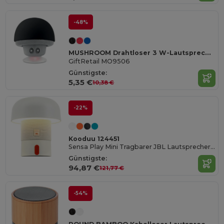
-48%
MUSHROOM Drahtloser 3 W-Lautsprecher
GiftRetail MO9506
Günstigste:
5,35 €
10,38 €
-22%
Kooduu 124451
Sensa Play Mini Tragbarer JBL Lautsprecher mit Leuchte
Günstigste:
94,87 €
121,77 €
-54%