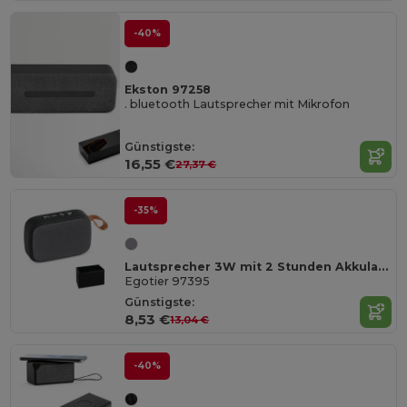
-40%
Ekston 97258
. bluetooth Lautsprecher mit Mikrofon
Günstigste:
16,55 €
27,37 €
-35%
Lautsprecher 3W mit 2 Stunden Akkulaufzeit aus Polyester und ABS
Egotier 97395
Günstigste:
8,53 €
13,04 €
-40%