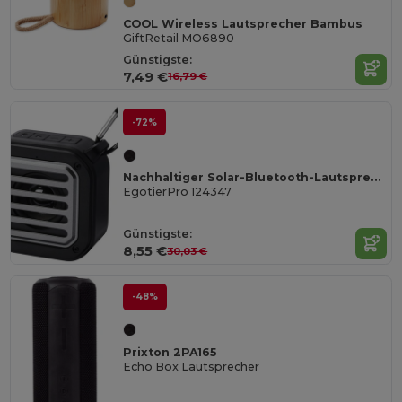
COOL Wireless Lautsprecher Bambus
GiftRetail MO6890
Günstigste:
7,49 €
16,79 €
-72%
Nachhaltiger Solar-Bluetooth-Lautsprecher mit Karabiner
EgotierPro 124347
Günstigste:
8,55 €
30,03 €
-48%
Prixton 2PA165
Echo Box Lautsprecher