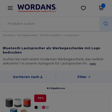
×
Wordans App
App holen
Bessere Preise in der App!
Startseite
Werbegeschenke
Technik & Zubehör
Lautsprecher
Bluetooth Lautsprecher als Werbegeschenke mit Logo
bedrucken
Suchen Sie nach einem modernen Werbegeschenk, das wirklich
ankommt? In unserer Kategorie für Lautsprecher fin…
Mehr
Sortieren nach
Filter
✓
82 Ergebnisse.
-36%