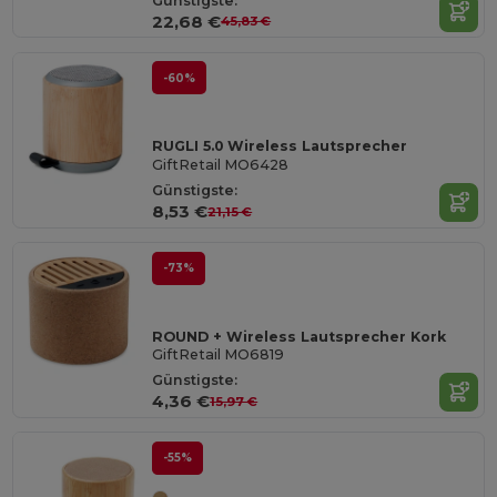
Günstigste:
22,68 €
45,83 €
-60%
RUGLI 5.0 Wireless Lautsprecher
GiftRetail MO6428
Günstigste:
8,53 €
21,15 €
-73%
ROUND + Wireless Lautsprecher Kork
GiftRetail MO6819
Günstigste:
4,36 €
15,97 €
-55%