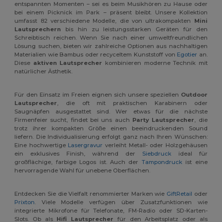
entspannten Momenten – sei es beim Musikhören zu Hause oder
bei einem Picknick im Park – präsent bleibt. Unsere Kollektion
umfasst 82 verschiedene Modelle, die von ultrakompakten
Mini
Lautsprechern
bis hin zu leistungsstarken Geräten für den
Schreibtisch reichen. Wenn Sie nach einer umweltfreundlichen
Lösung suchen, bieten wir zahlreiche Optionen aus nachhaltigen
Materialien wie Bambus oder recyceltem Kunststoff von
Egotier
an.
Diese
aktiven Lautsprecher
kombinieren moderne Technik mit
natürlicher Ästhetik.
Für den Einsatz im Freien eignen sich unsere speziellen
Outdoor
Lautsprecher
, die oft mit praktischen Karabinern oder
Saugnäpfen ausgestattet sind. Wer etwas für die nächste
Firmenfeier sucht, findet bei uns auch
Party Lautsprecher
, die
trotz ihrer kompakten Größe einen beeindruckenden Sound
liefern. Die Individualisierung erfolgt ganz nach Ihren Wünschen:
Eine hochwertige
Lasergravur
verleiht Metall- oder Holzgehäusen
ein exklusives Finish, während der
Siebdruck
ideal für
großflächige, farbige Logos ist. Auch der
Tampondruck
ist eine
hervorragende Wahl für unebene Oberflächen.
Entdecken Sie die Vielfalt renommierter Marken wie
GiftRetail
oder
Prixton
. Viele Modelle verfügen über Zusatzfunktionen wie
integrierte Mikrofone für Telefonate, FM-Radio oder SD-Karten-
Slots. Ob als
Hifi Lautsprecher
für den Arbeitsplatz oder als