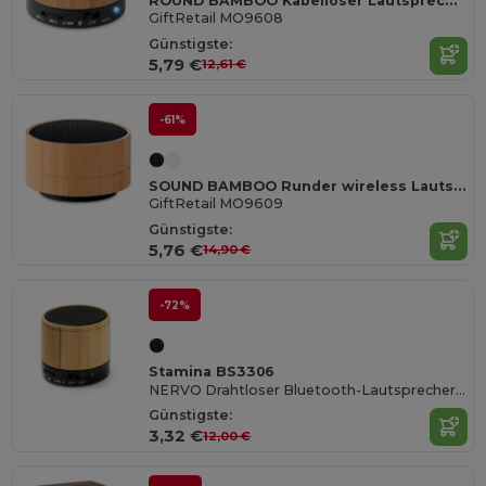
ROUND BAMBOO Kabelloser Lautsprecher Bambus
GiftRetail MO9608
Günstigste:
5,79 €
12,61 €
-61%
SOUND BAMBOO Runder wireless Lautsprecher
GiftRetail MO9609
Günstigste:
5,76 €
14,90 €
-72%
Stamina BS3306
NERVO Drahtloser Bluetooth-Lautsprecher mit natürlichem Bambusgehäuse
Günstigste:
3,32 €
12,00 €