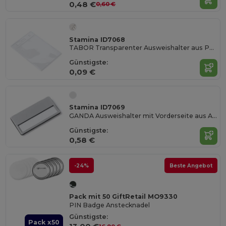
0,48 €
0,60 €
Stamina ID7068
TABOR Transparenter Ausweishalter aus PVC im vertikalen Design
Günstigste:
0,09 €
Stamina ID7069
GANDA Ausweishalter mit Vorderseite aus Aluminium
Günstigste:
0,58 €
-24%
Beste Angebot
Pack mit 50 GiftRetail MO9330
PIN Badge Anstecknadel
Günstigste:
Pack x50