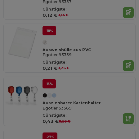
Egotier 93357
Günstigste:
0,12 €
0,14 €
-18%
Ausweishülle aus PVC
Egotier 93359
Günstigste:
0,21 €
0,26 €
-15%
Ausziehbarer Kartenhalter
Egotier 53569
Günstigste:
0,43 €
0,50 €
-27%