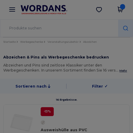
×
Wordans App
App holen
Bessere Preise in der App!
Startseite
Werbegeschenke
Veranstaltungszubehör
Abzeichen
Abzeichen & Pins als Werbegeschenke bedrucken
Abzeichen und Pins sind zeitlose Klassiker unter den
Werbegeschenken. In unserem Sortiment finden Sie 16 vers…
Mehr
Sortieren nach
Filter
✓
16 Ergebnisse.
-13%
Ausweishülle aus PVC