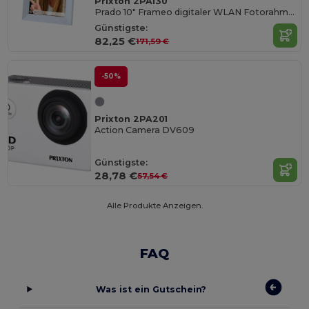
Prixton 2PA130
Prado 10" Frameo digitaler WLAN Fotorahmen
Günstigste:
82,25 €
171,59 €
-50%
Prixton 2PA201
Action Camera DV609
Günstigste:
28,78 €
57,54 €
Alle Produkte Anzeigen.
FAQ
Was ist ein Gutschein?