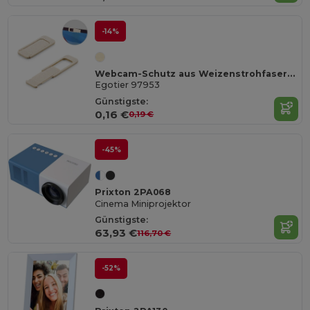
-14%
Webcam-Schutz aus Weizenstrohfaser und PP
Egotier 97953
Günstigste:
0,16 €
0,19 €
-45%
Prixton 2PA068
Cinema Miniprojektor
Günstigste:
63,93 €
116,70 €
-52%