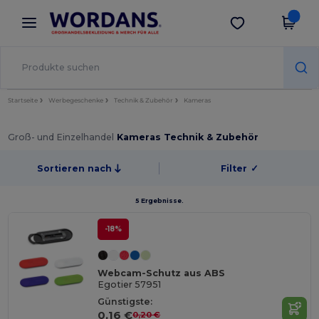
×
Wordans App
App holen
Bessere Preise in der App!
Startseite
Werbegeschenke
Technik & Zubehör
Kameras
Groß- und Einzelhandel
Kameras Technik & Zubehör
Sortieren nach
Filter
✓
5 Ergebnisse.
-18%
Webcam-Schutz aus ABS
Egotier 57951
Günstigste:
0,16 €
0,20 €