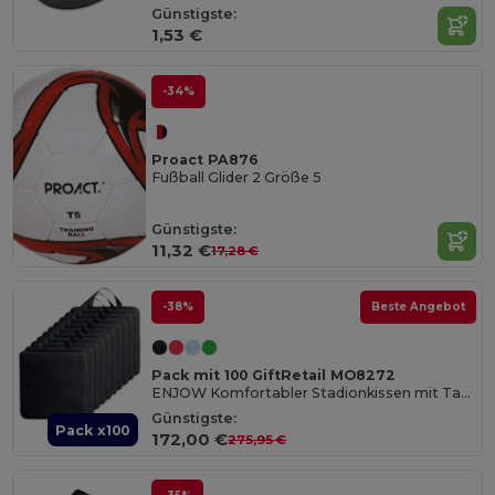
Günstigste:
1,53 €
-34%
Proact PA876
Fußball Glider 2 Größe 5
Günstigste:
11,32 €
17,28 €
-38%
Beste Angebot
Pack mit 100 GiftRetail MO8272
ENJOW Komfortabler Stadionkissen mit Tasche
Günstigste:
Pack x100
172,00 €
275,95 €