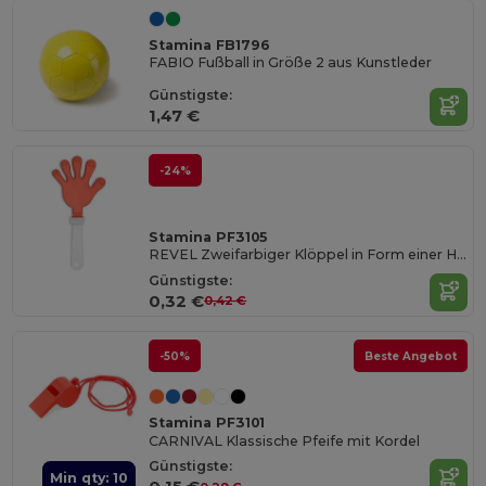
Stamina FB1796
FABIO Fußball in Größe 2 aus Kunstleder
Günstigste:
1,47 €
-24%
Stamina PF3105
REVEL Zweifarbiger Klöppel in Form einer Hand mit Griff
Günstigste:
0,32 €
0,42 €
-50%
Beste Angebot
Stamina PF3101
CARNIVAL Klassische Pfeife mit Kordel
Günstigste:
Min qty: 10