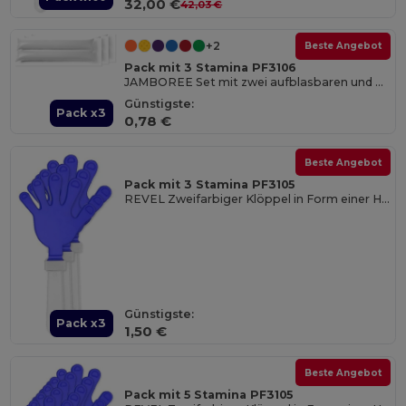
32,00 €
42,03 €
+2
Beste Angebot
Pack mit 3 Stamina PF3106
JAMBOREE Set mit zwei aufblasbaren und wiederverwendbaren Schlagstöcken für Cheeleder aus LDPE
Günstigste:
Pack x3
0,78 €
Beste Angebot
Pack mit 3 Stamina PF3105
REVEL Zweifarbiger Klöppel in Form einer Hand mit Griff
Günstigste:
Pack x3
1,50 €
Beste Angebot
Pack mit 5 Stamina PF3105