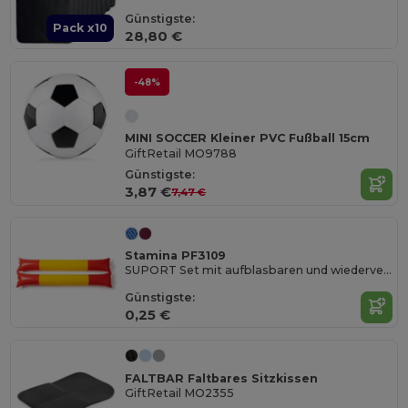
Günstigste:
Pack x10
28,80 €
-48%
MINI SOCCER Kleiner PVC Fußball 15cm
GiftRetail MO9788
Günstigste:
3,87 €
7,47 €
Stamina PF3109
SUPORT Set mit aufblasbaren und wiederverwendbaren Schlagstöcken für Cheeleder aus LDPE
Günstigste:
0,25 €
FALTBAR Faltbares Sitzkissen
GiftRetail MO2355