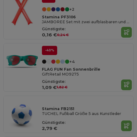
+2
Stamina PF3106
JAMBOREE Set mit zwei aufblasbaren und wiederverwendbaren Schlagstöcken für Cheeleder aus LDPE
Günstigste:
0,16 €
0,24 €
-40%
+4
FLAG FUN Fan Sonnenbrille
GiftRetail MO9275
Günstigste:
1,09 €
1,82 €
Stamina FB2151
TUCHEL Fußball Größe 5 aus Kunstleder
Günstigste:
2,79 €