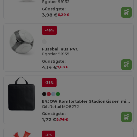
Egotier 98132
Günstigste:
3,98 €
6,29 €
-46%
Fussball aus PVC
Egotier 98135
Günstigste:
4,14 €
7,68 €
-38%
ENJOW Komfortabler Stadionkissen mit Tasche
GiftRetail MO8272
Günstigste:
1,72 €
2,76 €
-31%