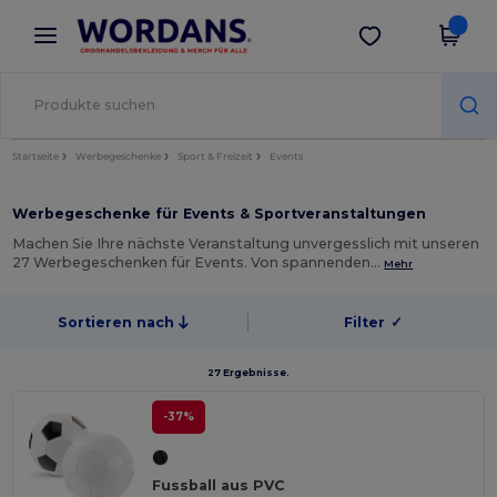
×
Wordans App
App holen
Bessere Preise in der App!
Startseite
Werbegeschenke
Sport & Freizeit
Events
Werbegeschenke für Events & Sportveranstaltungen
Machen Sie Ihre nächste Veranstaltung unvergesslich mit unseren
27 Werbegeschenken für Events. Von spannenden…
Mehr
Sortieren nach
Filter
✓
27 Ergebnisse.
-37%
Fussball aus PVC