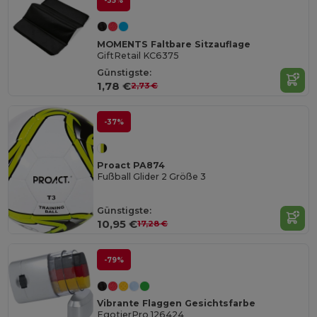
-35%
MOMENTS Faltbare Sitzauflage
GiftRetail KC6375
Günstigste:
1,78 €
2,73 €
-37%
Proact PA874
Fußball Glider 2 Größe 3
Günstigste:
10,95 €
17,28 €
-79%
Vibrante Flaggen Gesichtsfarbe
EgotierPro 126424