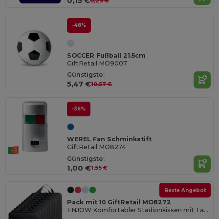
0,15 €
0,29 €
-48%
SOCCER Fußball 21.5cm
GiftRetail MO9007
Günstigste:
5,47 €
10,57 €
-36%
WEREL Fan Schminkstift
GiftRetail MO8274
Günstigste:
1,00 €
1,55 €
Beste Angebot
Pack mit 10 GiftRetail MO8272
ENJOW Komfortabler Stadionkissen mit Tasche