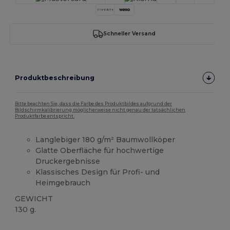
Schneller Versand
Produktbeschreibung
Bitte beachten Sie, dass die Farbe des Produktbildes aufgrund der
Bildschirmkalibrierung möglicherweise nicht genau der tatsächlichen
Produktfarbe entspricht.
Langlebiger 180 g/m² Baumwollköper
Glatte Oberfläche für hochwertige
Druckergebnisse
Klassisches Design für Profi- und
Heimgebrauch
GEWICHT
130 g.
Hoher Bestand
Anpassbar