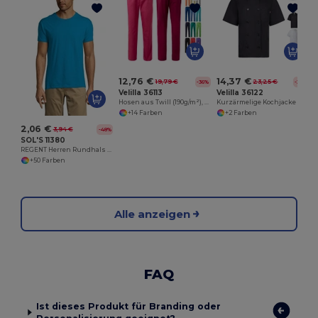
E
12,76 €
14,37 €
19,79 €
23,25 €
-36%
-38%
Velilla 36113
Velilla 36122
Hosen aus Twill (190g/m²), aus Baumwolle (35%) und Polyester (85%)
Kurzärmelige Kochjacke aus Popeline (110 g/m²) aus Baumwolle (35 %) und Polyester (65 %)
+14 Farben
+2 Farben
2,06 €
3,94 €
-48%
SOL'S 11380
REGENT Herren Rundhals T Shirt
+50 Farben
Alle anzeigen
FAQ
Ist dieses Produkt für Branding oder