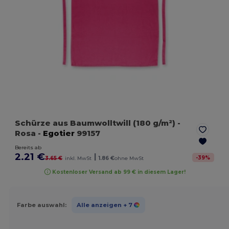
Schürze aus Baumwolltwill (180 g/m²)
-
Rosa
-
Egotier
99157
Bereits ab
2.21 €
|
-
39
%
3.65 €
inkl. MwSt
1.86 €
ohne MwSt
Kostenloser Versand ab 99 € in diesem Lager!
Farbe auswahl:
Alle anzeigen
+ 7