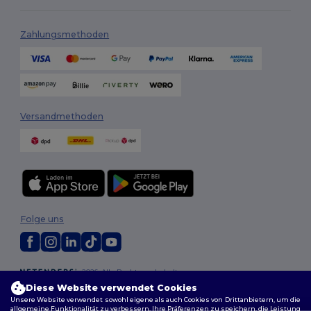
Zahlungsmethoden
Versandmethoden
Folge uns
2026. Alle Rechte vorbehalten
Allgemeine Geschäftsbedingungen
|
Personalisierungsrichtlinien
|
Diese Website verwendet Cookies
Datenschutzbestimmungen
|
Cookie-Richtlinie
|
Site Map
Unsere Website verwendet sowohl eigene als auch Cookies von Drittanbietern, um die
allgemeine Funktionalität zu verbessern, Ihre Präferenzen zu speichern, die Leistung