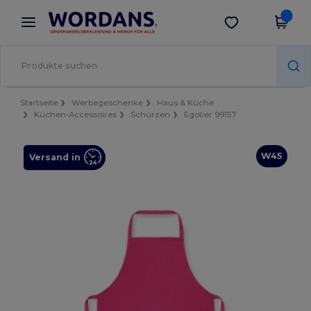
×
Wordans App
App holen
Bessere Preise in der App!
Startseite
Werbegeschenke
Haus & Küche
Küchen-Accessoires
Schürzen
Egotier 99157
W45
Versand in