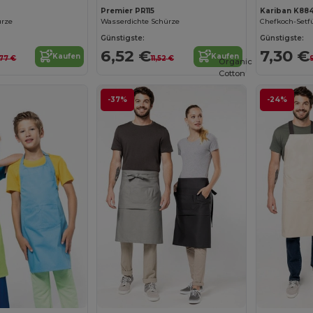
Premier PR115
Kariban K88
ürze
Wasserdichte Schürze
Chefkoch-Setfü
Günstigste:
Günstigste:
6,52 €
7,30 €
Kaufen
Kaufen
,77 €
11,52 €
Organic
Cotton
-37%
-24%