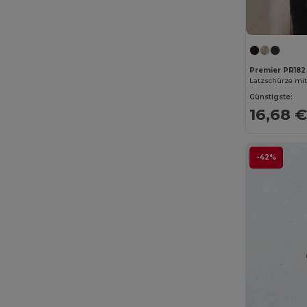
Premier PR182
Günstigste:
16,68 
-42%