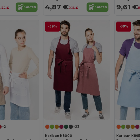
4,87 €
9,61 €
Kaufen
Kaufen
8,72 €
9,16 €
1
-39%
-39%
+2
+23
Kariban K8000
Kariban K895