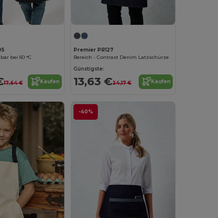
05
Premier PR127
ar bei 60 °C
Bereich - Contrast Denim Latzschürze
Günstigste:
€
13,63 €
Kaufen
Kaufen
17,64 €
24,17 €
-40%