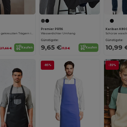
Premier PR116
Kariban K80
Latzschürze mit gekreuzten Trägern im Rücken CLIP 'N' CLASP
Wasserdichter Umhang
Schürze waschb
Günstigste:
Günstigste:
€
9,65 €
10,99 
Kaufen
Kaufen
27,66 €
17,11 €
-85%
-35%