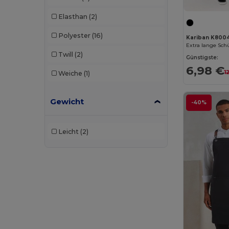
Elasthan
(2)
Polyester
(16)
Kariban K800
Extra lange Sch
Twill
(2)
Günstigste:
6,98 €
1
Weiche
(1)
Gewicht
-40%
Leicht
(2)