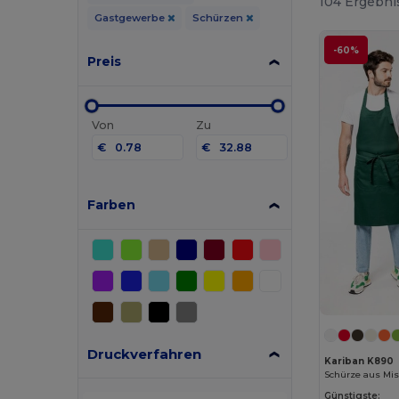
104 Ergebni
Gastgewerbe
Schürzen
-60%
Preis
Von
Zu
€
€
Farben
Druckverfahren
Kariban K890
Schürze aus Mi
Günstigste: