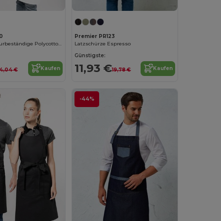
0
Premier PR123
Hochtemperaturbeständige Polycotton Küchenschürze
Latzschürze Espresso
Günstigste:
11,93 €
Kaufen
Kaufen
14,04 €
19,78 €
-44%