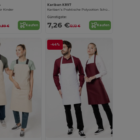
4
Kariban K897
r Kinder
Kariban's Praktische Polycotton Schürze für Herren
Günstigste:
7,26 €
Kaufen
Kaufen
9,89 €
12,12 €
-44%