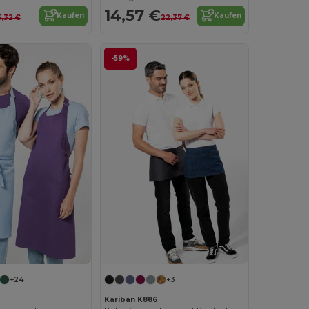
14,57 €
Kaufen
Kaufen
5,32 €
22,37 €
-59%
+24
+3
Kariban K886