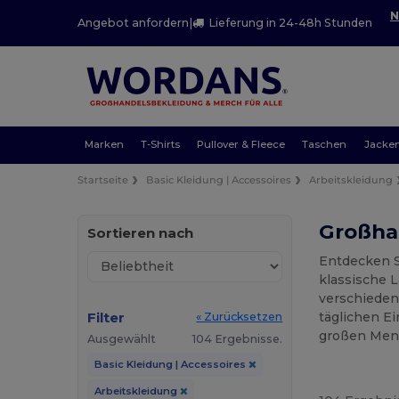
N
Angebot anfordern
|
Lieferung in 24-48h Stunden
Marken
T-Shirts
Pullover & Fleece
Taschen
Jacke
Startseite
Basic Kleidung | Accessoires
Arbeitskleidung
Großha
Sortieren nach
Entdecken S
klassische 
verschieden
Filter
täglichen Ei
« Zurücksetzen
großen Men
Ausgewählt
104 Ergebnisse.
Basic Kleidung | Accessoires
Arbeitskleidung