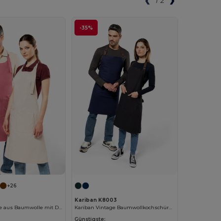
1
2
-35%
+26
Kariban K8003
Küchenschürze aus Baumwolle mit Doppeltasche
Kariban Vintage Baumwollkochschürze für Profis
Günstigste: