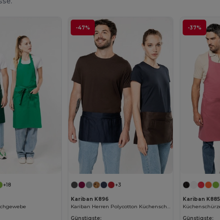
sse.
-47%
-37%
+18
+3
Kariban K896
Kariban K885
schgewebe
Kariban Herren Polycotton Küchenschürze mit Taschen
Günstigste:
Günstigste: