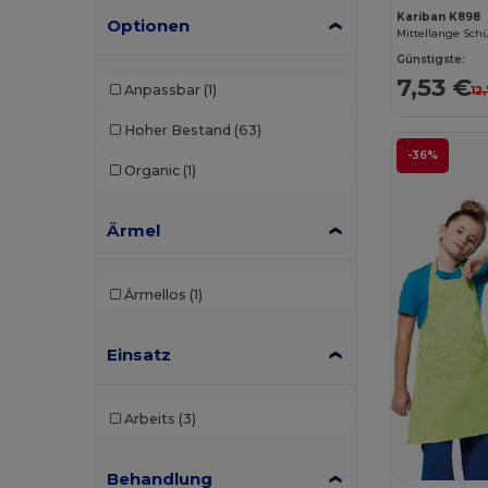
Kariban K898
Optionen
Westford mill
(2)
Mittellange Sch
Günstigste:
7,53 €
Anpassbar
(1)
12
Hoher Bestand
(63)
-36%
Organic
(1)
Ärmel
Ärmellos
(1)
Einsatz
Arbeits
(3)
Behandlung