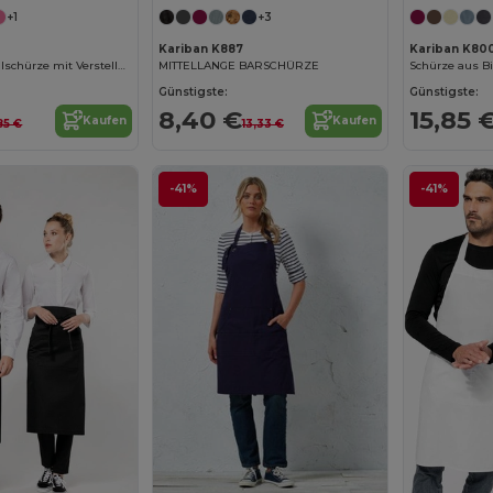
+1
+3
Kariban K887
Kariban K80
Kinder Baumwollschürze mit Verstellbarem Nackengurt
MITTELLANGE BARSCHÜRZE
Schürze aus B
Günstigste:
Günstigste:
8,40 €
15,85 
Kaufen
Kaufen
,85 €
13,33 €
-41%
-41%