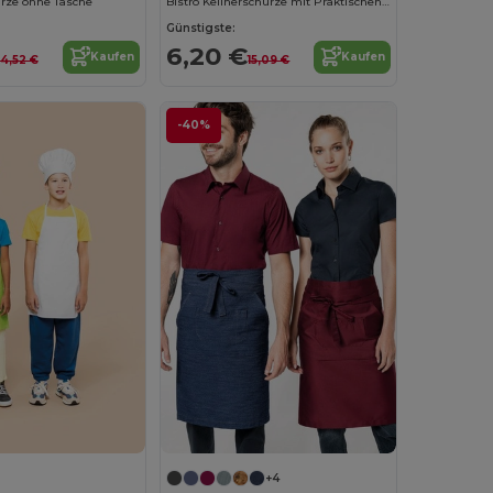
rze ohne Tasche
Bistro Kellnerschürze mit Praktischen Taschen
Günstigste:
6,20 €
Kaufen
Kaufen
14,52 €
15,09 €
-40%
+4