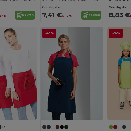
umwollpolyesterschürze
Schürze aus Baumwollpolyester ohne Tasche
Baumwollschü
Günstigste:
Günstigste:
7,41 €
8,83 €
Kaufen
Kaufen
,57 €
12,17 €
-43%
-26%
+3