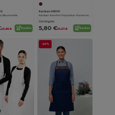
02
Kariban K8001
io-Baumwolle
Kariban Komfort Polycotton Küchenschürze
Günstigste:
€
5,80 €
Kaufen
Kaufen
20,95 €
10,37 €
-40%