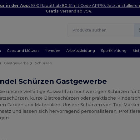
ur in der App:
10 € Rabatt ab 80 € mit Code APP10. Jetzt installieren
Gratis
Versand ab 79€
n
Caps und Mützen
Hemden
Arbeitskleidung
Sportkleidung
Meh
Gastgewerbe
Schürzen
ndel Schürzen Gastgewerbe
ie unsere vielfältige Auswahl an hochwertigen Schürzen fü
Latzschürzen, kurze Bistroschürzen oder praktische Kindersch
en Farben und Materialien. Unsere Schürzen von Top-Marken w
nsatz und lassen sich hervorragend personalisieren. Profitiere
gen.