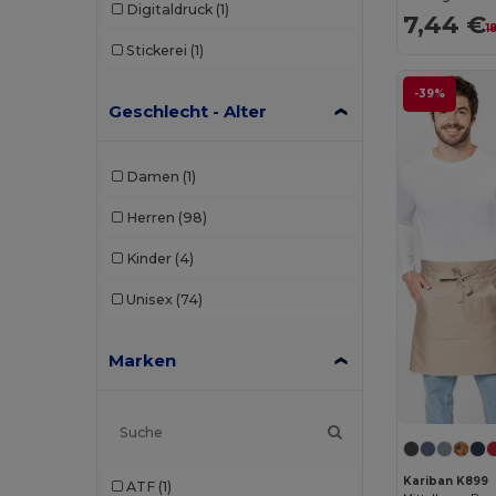
Digitaldruck
(1)
7,44 €
1
Stickerei
(1)
-39%
Geschlecht - Alter
Damen
(1)
Herren
(98)
Kinder
(4)
Unisex
(74)
Marken
Kariban K899
ATF
(1)