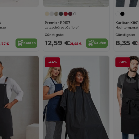
+1
4
Premier PR137
Kariban K801
ürze
Latzschürze „Calibre“
Günstigste:
Günstigste:
12,59 €
8,35 €
Kaufen
Kaufen
2,77 €
21,45 €
-44%
-38%