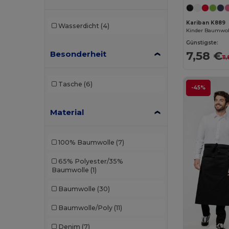
Kariban K889
Wasserdicht
(4)
Günstigste:
7,58 €
Besonderheit
11
Tasche
(6)
-45%
Material
100% Baumwolle
(7)
65% Polyester/35%
Baumwolle
(1)
Baumwolle
(30)
Baumwolle/Poly
(11)
Denim
(7)