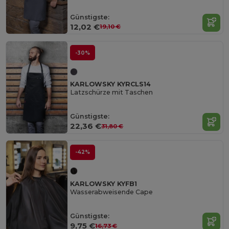
Günstigste:
12,02 €
19,10 €
-30%
KARLOWSKY KYRCLS14
Latzschürze mit Taschen
Günstigste:
22,36 €
31,80 €
-42%
KARLOWSKY KYFB1
Wasserabweisende Cape
Günstigste:
9,75 €
16,73 €