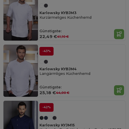
Karlowsky KYBJM3
Kurzärmeliges Küchenhemd
Günstigste:
22,49 €
41,10 €
-43%
Karlowsky KYBJM4
Langärmliges Küchenhemd
Günstigste:
25,18 €
44,00 €
-42%
Karlowsky KYJM15