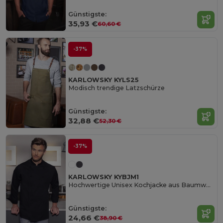
Günstigste:
35,93 €
60,60 €
-37%
KARLOWSKY KYLS25
Modisch trendige Latzschürze
Günstigste:
32,88 €
52,30 €
-37%
KARLOWSKY KYBJM1
Hochwertige Unisex Kochjacke aus Baumwolle
Günstigste:
24,66 €
38,90 €