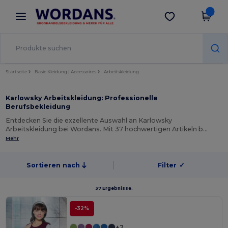
×
Wordans App
App holen
Bessere Preise in der App!
Startseite
Basic Kleidung | Accessoires
Arbeitskleidung
Karlowsky Arbeitskleidung: Professionelle
Berufsbekleidung
Entdecken Sie die exzellente Auswahl an Karlowsky
Arbeitskleidung bei Wordans. Mit 37 hochwertigen Artikeln b…
Mehr
Sortieren nach
Filter
✓
37 Ergebnisse.
-32%
+2