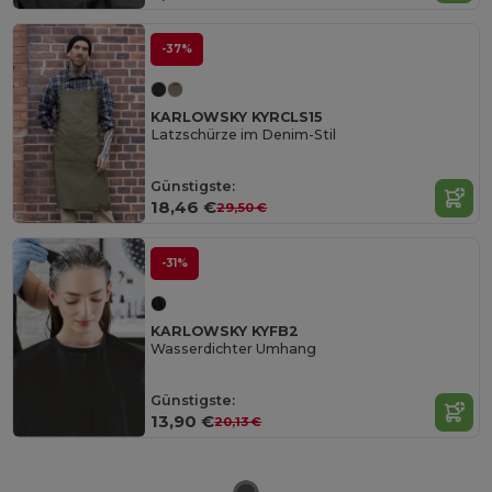
-37%
KARLOWSKY KYRCLS15
Latzschürze im Denim-Stil
Günstigste:
18,46 €
29,50 €
-31%
KARLOWSKY KYFB2
Wasserdichter Umhang
Günstigste:
13,90 €
20,13 €