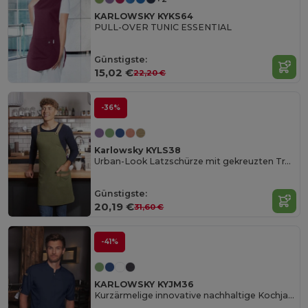
KARLOWSKY KYKS64
PULL-OVER TUNIC ESSENTIAL
Günstigste:
15,02 €
22,20 €
-36%
Karlowsky KYLS38
Urban-Look Latzschürze mit gekreuzten Trägern und Tasche
Günstigste:
20,19 €
31,60 €
-41%
KARLOWSKY KYJM36
Kurzärmelige innovative nachhaltige Kochjacke