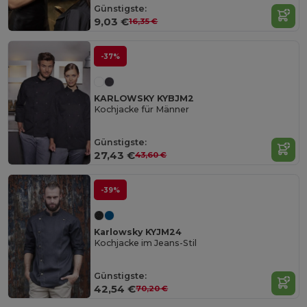
Günstigste:
9,03 €
16,35 €
-37%
KARLOWSKY KYBJM2
Kochjacke für Männer
Günstigste:
27,43 €
43,60 €
-39%
Karlowsky KYJM24
Kochjacke im Jeans-Stil
Günstigste:
42,54 €
70,20 €