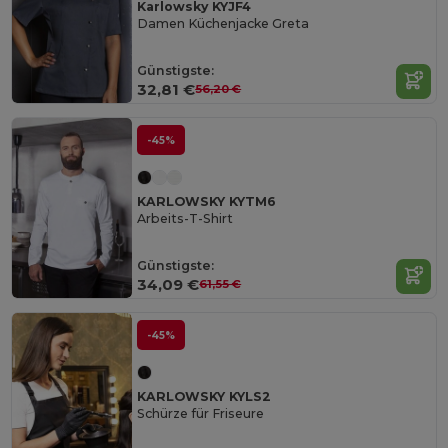
Karlowsky KYJF4
Damen Küchenjacke Greta
Günstigste:
32,81 €
56,20 €
-45%
KARLOWSKY KYTM6
Arbeits-T-Shirt
Günstigste:
34,09 €
61,55 €
-45%
KARLOWSKY KYLS2
Schürze für Friseure