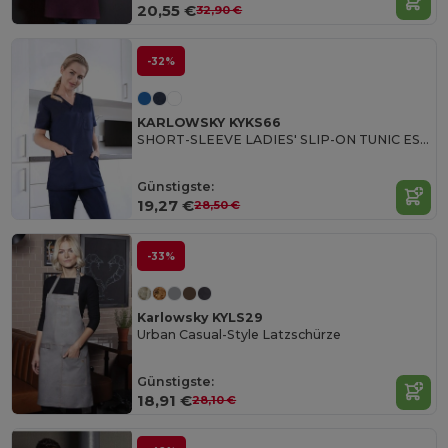
20,55 €
32,90 €
-32%
KARLOWSKY KYKS66
SHORT-SLEEVE LADIES' SLIP-ON TUNIC ESSENTIAL
Günstigste:
19,27 €
28,50 €
-33%
Karlowsky KYLS29
Urban Casual-Style Latzschürze
Günstigste:
18,91 €
28,10 €