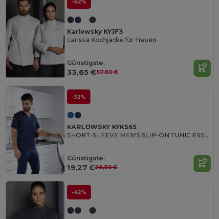
-42%
Karlowsky KYJF3
Larissa Kochjacke für Frauen
Günstigste:
33,65 €
57,60 €
-32%
KARLOWSKY KYKS65
SHORT-SLEEVE MEN'S SLIP-ON TUNIC ESSENTIAL
Günstigste:
19,27 €
28,50 €
-42%