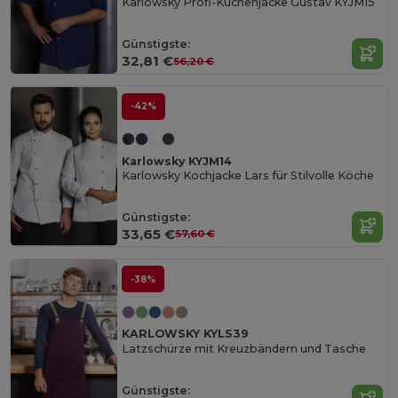
Karlowsky Profi-Küchenjacke Gustav KYJM15
Günstigste:
32,81 €
56,20 €
-42%
Karlowsky KYJM14
Karlowsky Kochjacke Lars für Stilvolle Köche
Günstigste:
33,65 €
57,60 €
-38%
KARLOWSKY KYLS39
Latzschürze mit Kreuzbändern und Tasche
Günstigste: