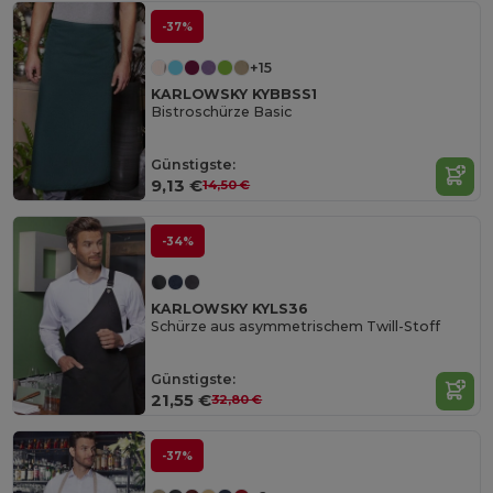
-37%
+15
KARLOWSKY KYBBSS1
Bistroschürze Basic
Günstigste:
9,13 €
14,50 €
-34%
KARLOWSKY KYLS36
Schürze aus asymmetrischem Twill-Stoff
Günstigste:
21,55 €
32,80 €
-37%