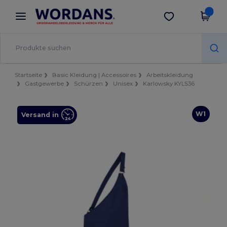
×
Wordans App
App holen
Bessere Preise in der App!
Startseite
Basic Kleidung | Accessoires
Arbeitskleidung
Gastgewerbe
Schürzen
Unisex
Karlowsky KYLS36
W1
Versand in