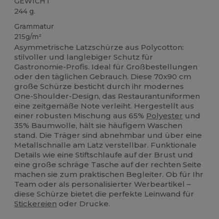
GEWICHT
244 g.
Grammatur
215g/m²
Asymmetrische Latzschürze aus Polycotton:
stilvoller und langlebiger Schutz für
Gastronomie-Profis. Ideal für Großbestellungen
oder den täglichen Gebrauch. Diese 70x90 cm
große Schürze besticht durch ihr modernes
One-Shoulder-Design, das Restaurantuniformen
eine zeitgemäße Note verleiht. Hergestellt aus
einer robusten Mischung aus 65%
Polyester
und
35% Baumwolle, hält sie häufigem Waschen
stand. Die Träger sind abnehmbar und über eine
Metallschnalle am Latz verstellbar. Funktionale
Details wie eine Stiftschlaufe auf der Brust und
eine große schräge Tasche auf der rechten Seite
machen sie zum praktischen Begleiter. Ob für Ihr
Team oder als personalisierter Werbeartikel –
diese Schürze bietet die perfekte Leinwand für
Stickereien
oder Drucke.