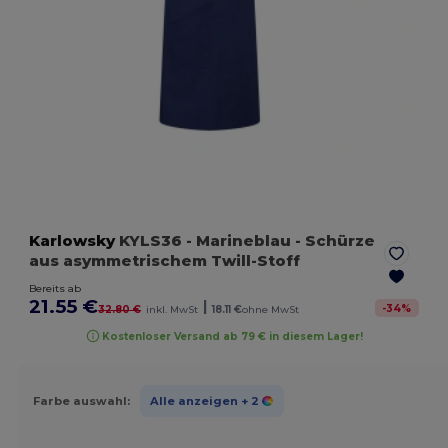
Karlowsky
KYLS36
- Marineblau
- Schürze
aus asymmetrischem Twill-Stoff
Bereits ab
21.55 €
|
-
34
%
32.80 €
inkl. MwSt
18.11 €
ohne MwSt
Kostenloser Versand ab 79 € in diesem Lager!
Farbe auswahl:
Alle anzeigen
+ 2