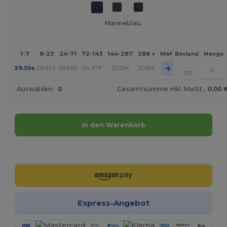
Marineblau
1-7
8-23
24-71
72-143
144-287
288 +
Mehr
Bestand
Menge
+
29.55
28.02
26.69
24.97
23.25
21.55
€
€
€
€
€
€
110
Auswahlen:
0
Gesamtsumme inkl. MwSt.:
0.00 
In den Warenkorb
Jetzt konfigurieren!
Express-Angebot