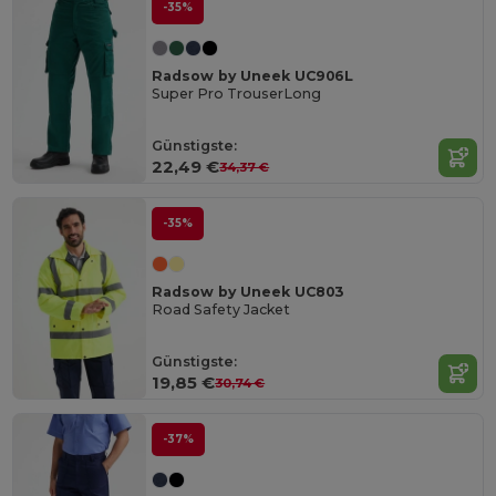
-35%
Radsow by Uneek UC906L
Super Pro TrouserLong
Günstigste:
22,49 €
34,37 €
-35%
Radsow by Uneek UC803
Road Safety Jacket
Günstigste:
19,85 €
30,74 €
-37%