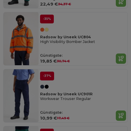
22,49 €
34,37 €
-35%
Radsow by Uneek UC804
High Visibility Bomber Jacket
Günstigste:
19,85 €
30,74 €
-37%
Radsow by Uneek UC901R
Workwear Trouser Regular
Günstigste:
10,99 €
17,49 €