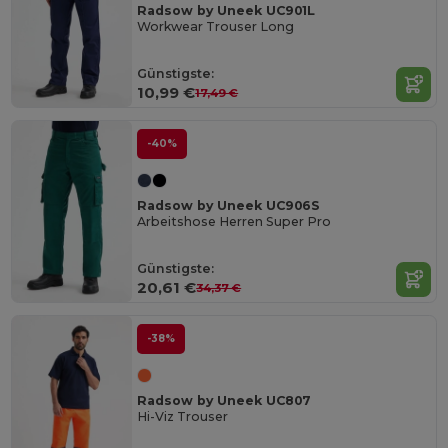
Radsow by Uneek UC901L
Workwear Trouser Long
Günstigste:
10,99 €
17,49 €
-40%
Radsow by Uneek UC906S
Arbeitshose Herren Super Pro
Günstigste:
20,61 €
34,37 €
-38%
Radsow by Uneek UC807
Hi-Viz Trouser