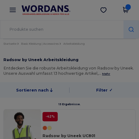
×
Wordans App
App holen
Bessere Preise in der App!
Startseite
Basic Kleidung | Accessoires
Arbeitskleidung
Radsow by Uneek Arbeitskleidung
Entdecken Sie die robuste Arbeitskleidung von Radsow by Uneek.
Unsere Auswahl umfasst 13 hochwertige Artikel,…
Mehr
Sortieren nach
Filter
✓
13 Ergebnisse.
-42%
Radsow by Uneek UC801