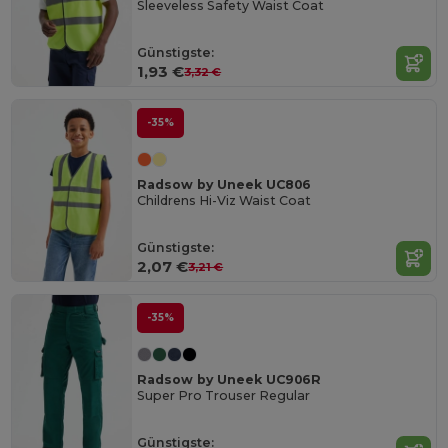
Sleeveless Safety Waist Coat
Günstigste:
1,93 €
3,32 €
-35%
Radsow by Uneek UC806
Childrens Hi-Viz Waist Coat
Günstigste:
2,07 €
3,21 €
-35%
Radsow by Uneek UC906R
Super Pro Trouser Regular
Günstigste: