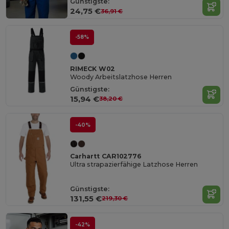
Günstigste:
24,75 €
36,91 €
-58%
RIMECK W02
Woody Arbeitslatzhose Herren
Günstigste:
15,94 €
38,20 €
-40%
Carhartt CAR102776
Ultra strapazierfähige Latzhose Herren
Günstigste:
131,55 €
219,30 €
-42%