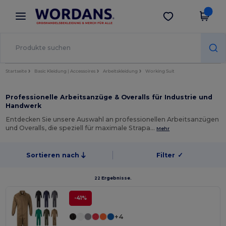
×
Wordans App
App holen
Bessere Preise in der App!
Startseite
Basic Kleidung | Accessoires
Arbeitskleidung
Working Suit
Professionelle Arbeitsanzüge & Overalls für Industrie und
Handwerk
Entdecken Sie unsere Auswahl an professionellen Arbeitsanzügen
und Overalls, die speziell für maximale Strapa…
Mehr
Sortieren nach
Filter
✓
22 Ergebnisse.
-41%
+4