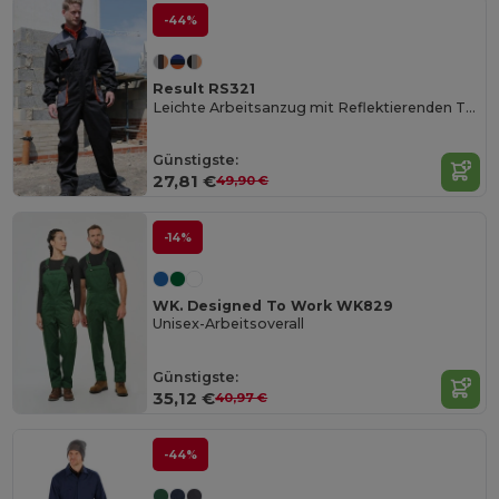
-44%
Result RS321
Leichte Arbeitsanzug mit Reflektierenden Taschen
Günstigste:
27,81 €
49,90 €
-14%
WK. Designed To Work WK829
Unisex-Arbeitsoverall
Günstigste:
35,12 €
40,97 €
-44%