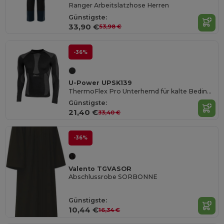
Ranger Arbeitslatzhose Herren
Günstigste:
33,90 €
53,98 €
-36%
U-Power UPSK139
ThermoFlex Pro Unterhemd für kalte Bedingungen
Günstigste:
21,40 €
33,40 €
-36%
Valento TGVASOR
Abschlussrobe SORBONNE
Günstigste:
10,44 €
16,34 €