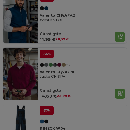
Valento CHVAFAB
Weste STOFF
Günstigste:
11,99 €
20,57 €
-36%
+2
Valento CQVACHI
Jacke CHISPA
Günstigste:
14,69 €
22,99 €
-37%
RIMECK W04