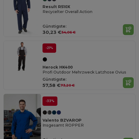
Result R510X
Recycelter Overall Action
Günstigste:
30,23 €
54,06 €
-21%
Herock HK400
Profi Outdoor Mehrzweck Latzhose Ovius
Günstigste:
57,58 €
73,20 €
-33%
Valento BZVAROP
Insgesamt ROPPER