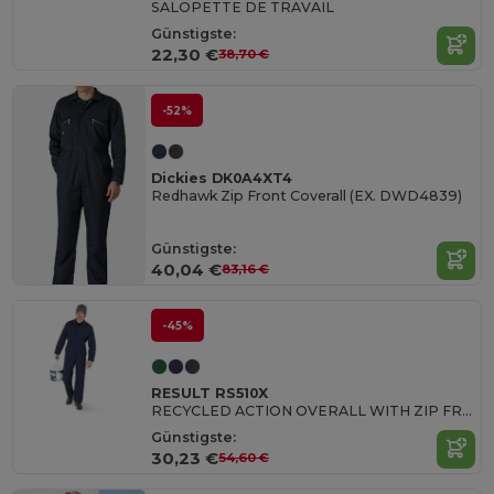
SALOPETTE DE TRAVAIL
Günstigste:
22,30 €
38,70 €
-52%
Dickies DK0A4XT4
Redhawk Zip Front Coverall (EX. DWD4839)
Günstigste:
40,04 €
83,16 €
-45%
RESULT RS510X
RECYCLED ACTION OVERALL WITH ZIP FRONT
Günstigste:
30,23 €
54,60 €