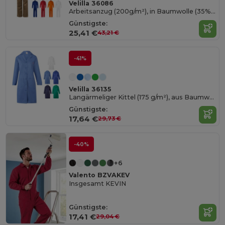
Velilla 36086
Arbeitsanzug (200g/m²), in Baumwolle (35%) und Polyester (65%)
Günstigste:
25,41 €
43,21 €
-41%
Velilla 36135
Langärmeliger Kittel (175 g/m²), aus Baumwollköper (35 %) und Polyester (65 %)
Günstigste:
17,64 €
29,73 €
-40%
+6
Valento BZVAKEV
Insgesamt KEVIN
Günstigste:
17,41 €
29,04 €