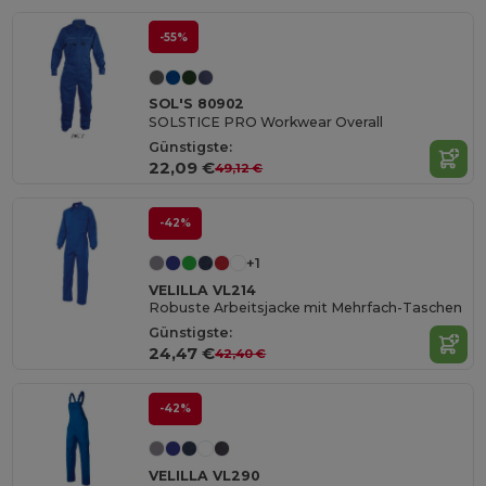
-55%
SOL'S 80902
SOLSTICE PRO Workwear Overall
Günstigste:
22,09 €
49,12 €
-42%
+1
VELILLA VL214
Robuste Arbeitsjacke mit Mehrfach-Taschen
Günstigste:
24,47 €
42,40 €
-42%
VELILLA VL290