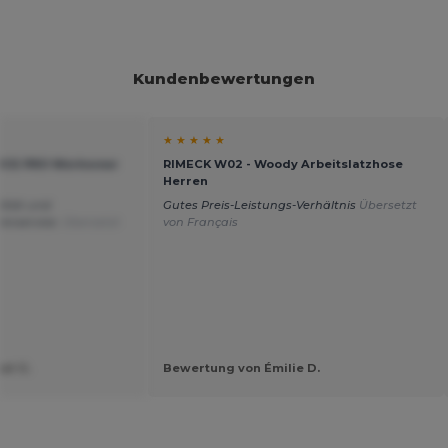
Kundenbewertungen
★ ★ ★ ★ ★
TICE PRO Workwear
RIMECK W02 - Woody Arbeitslatzhose
Herren
lität und
Gutes Preis-Leistungs-Verhältnis
Übersetzt
enservice.
Übersetzt
von Français
el G.
Bewertung von Émilie D.