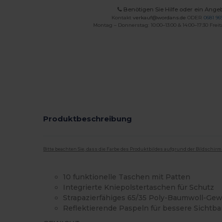
Benötigen Sie Hilfe oder ein Ange
Kontakt
verkauf@wordans.de
ODER
0681 969
Montag – Donnerstag: 10:00–13:00 & 14:00–17:30 Freit
Produktbeschreibung
Bitte beachten Sie, dass die Farbe des Produktbildes aufgrund der Bildschir
10 funktionelle Taschen mit Patten
Integrierte Kniepolstertaschen für Schutz
Strapazierfähiges 65/35 Poly-Baumwoll-Ge
Reflektierende Paspeln für bessere Sichtba