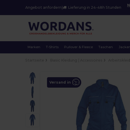
N
Angebot anfordern
|
Lieferung in 24-48h Stunden
Marken
T-Shirts
Pullover & Fleece
Taschen
Jacke
Startseite
Basic Kleidung | Accessoires
Arbeitsklei
Versand in