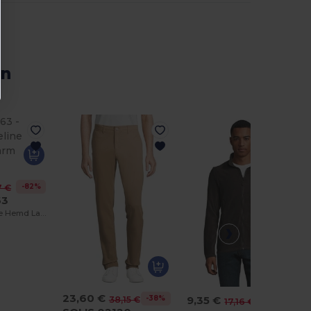
en
-82%
7 €
63
Herren Popeline Hemd Langarm Burma
23,60 €
9,35 €
-38%
38,15 €
-46%
17,16 €