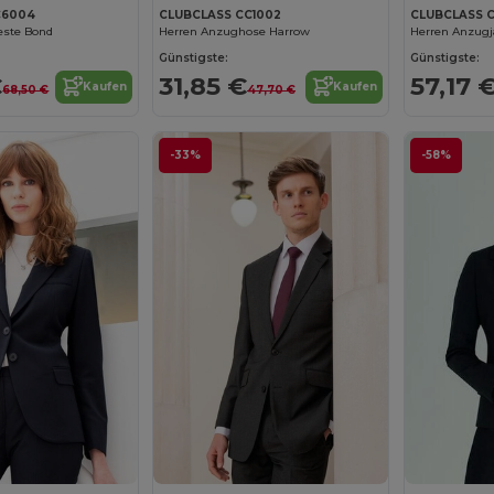
C6004
CLUBCLASS CC1002
CLUBCLASS 
este Bond
Herren Anzughose Harrow
Herren Anzug
Günstigste:
Günstigste:
€
31,85 €
57,17 
Kaufen
Kaufen
68,50 €
47,70 €
-33%
-58%