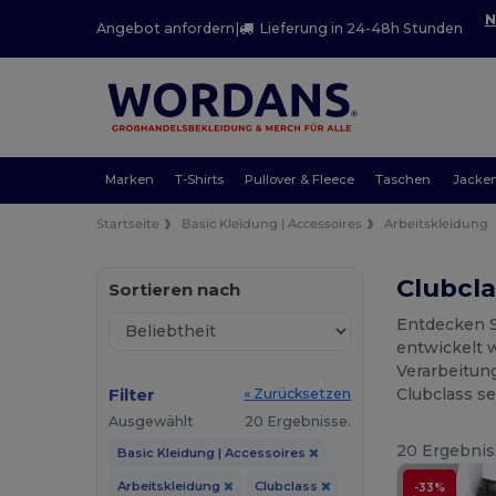
N
Angebot anfordern
|
Lieferung in 24-48h Stunden
Marken
T-Shirts
Pullover & Fleece
Taschen
Jacke
Startseite
Basic Kleidung | Accessoires
Arbeitskleidung
Clubcla
Sortieren nach
Entdecken S
entwickelt 
Verarbeitung
Filter
Clubclass se
« Zurücksetzen
Ausgewählt
20 Ergebnisse.
20 Ergebnis
Basic Kleidung | Accessoires
Arbeitskleidung
Clubclass
-33%