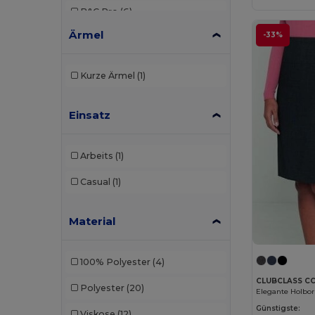
B&C Pro
(6)
Ärmel
-33%
Bata Industrials
(12)
Beechfield
(3)
Kurze Ärmel
(1)
Brook Taverner
(17)
Einsatz
Build Your Brand
(1)
Carhartt
(1)
Arbeits
(1)
Caterpillar
(1)
Casual
(1)
Cherokee
(1)
Material
Clubclass
(20)
Crocs
(2)
100% Polyester
(4)
Dickies
(1)
CLUBCLASS C
Polyester
(20)
Dickies Medical
(2)
Günstigste:
Viskose
(12)