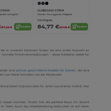
CC3000
CLUBCLASS CC1001
cke Islington
Herren Anzugjacke Aldgate
Günstigste:
€
84,77 €
Kaufen
Kaufen
137,20 €
127,10 €
urde. In unserem Sortiment finden Sie eine breite Auswahl an
formelle Firmenveranstaltungen – diese Kollektion bietet für
eliebt sind
schmal geschnittene Modelle für Damen
, die eine
en Low-Waist-Schnitten wie der Maidavalle.
nd bietet Clubclass alles für einen souveränen Auftritt. Wer
n lassen möchten, finden hier die perfekte Basis. Ein dezent
 im Team. Auch das Arbeitskleidung bedrucken ist auf vielen