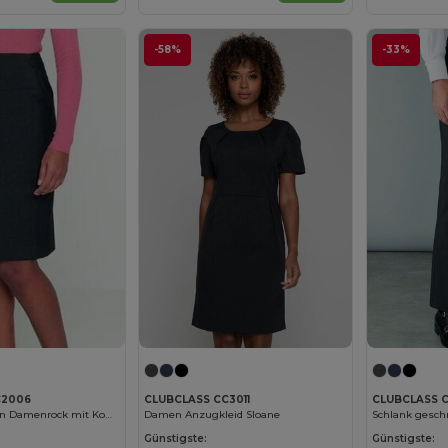
-58%
-33%
C2006
CLUBCLASS CC3011
CLUBCLASS 
Elegante Holborn Damenrock mit Komfort
Damen Anzugkleid Sloane
Günstigste:
Günstigste: