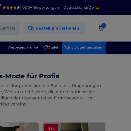
!
1.000+ Bewertungen
Deutschland
/
De
Suchen
Bestellung verfolgen
r
Werbegeschenke
Outlet
Individuell gestalten!
s-Mode für Profis
peziell für professionelle Business-Umgebungen
, Westen und Jacken, die durch erstklassige
lltag oder repräsentative Firmenevents – mit
fekt vereint.
-33%