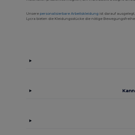
WK. Designed To Work
(46)
Yoko
(85)
Unsere
personalisierbare Arbeitskleidung
ist darauf ausgeleg
Lycra bieten die Kleidungsstücke die nötige Bewegungsfreiheit 
Kann