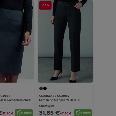
-33%
CC3004
CLUBCLASS CC2004
Class Damenrock Angel
Damen Anzughose Maidavalle
Günstigste:
€
31,85 €
Kaufen
Kaufen
53,60 €
47,70 €