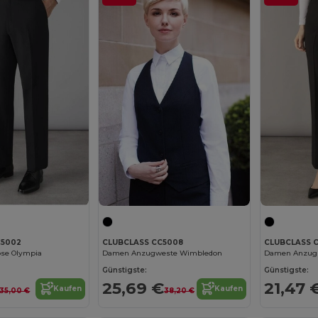
C5002
CLUBCLASS CC5008
CLUBCLASS 
se Olympia
Damen Anzugweste Wimbledon
Damen Anzugh
Günstigste:
Günstigste:
25,69 €
21,47 
Kaufen
Kaufen
35,00 €
38,20 €