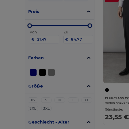
Preis
Von
Zu
€
€
Farben
Größe
CLUBCLASS C
XS
S
M
L
XL
Herren Anzugho
2XL
3XL
Günstigste:
23,55 €
Geschlecht - Alter