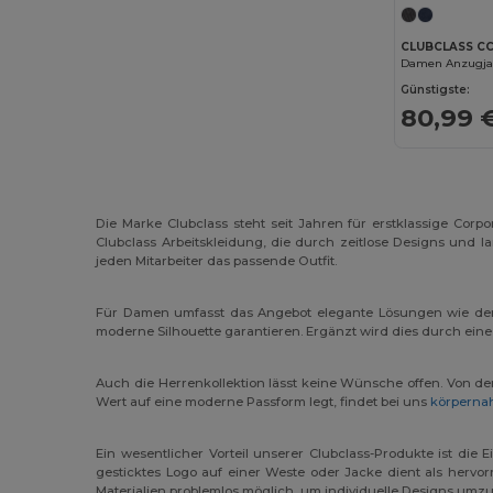
Roly
(44)
Roly WRK
(10)
CLUBCLASS CC
Damen Anzugjac
Russell
(3)
Günstigste:
80,99 
SOL'S
(11)
Spiro
(1)
Stamina
(1)
Die Marke Clubclass steht seit Jahren für erstklassige Corp
Clubclass Arbeitskleidung, die durch zeitlose Designs und l
TH Clothes
(3)
jeden Mitarbeiter das passende Outfit.
Tricorp
(6)
Für Damen umfasst das Angebot elegante Lösungen wie den k
U-Power
(27)
moderne Silhouette garantieren. Ergänzt wird dies durch eine
Valento
(185)
Auch die Herrenkollektion lässt keine Wünsche offen. Von de
Wert auf eine moderne Passform legt, findet bei uns
körpernah
Velilla
(77)
Westford mill
(2)
Ein wesentlicher Vorteil unserer Clubclass-Produkte ist die
gesticktes Logo auf einer Weste oder Jacke dient als hervo
Materialien problemlos möglich, um individuelle Designs umz