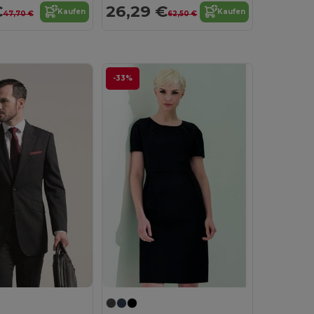
€
26,29 €
Kaufen
Kaufen
47,70 €
62,50 €
-33%