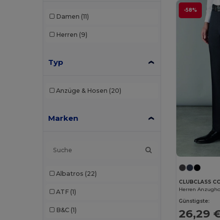
-58%
Damen
(11)
Herren
(9)
Typ
Anzüge & Hosen
(20)
Marken
Albatros
(22)
CLUBCLASS C
Herren Anzugho
ATF
(1)
Günstigste:
B&C
(1)
26,29 