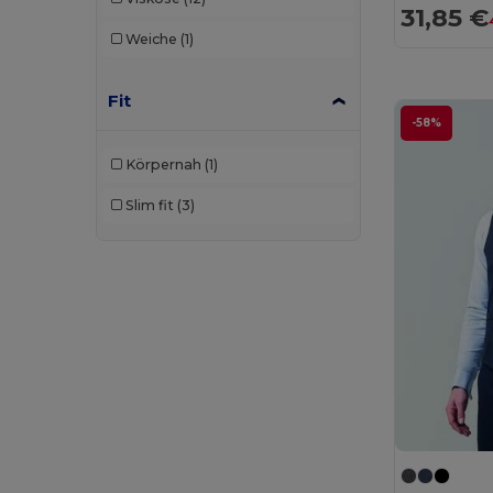
31,85 €
Egotier
(3)
Weiche
(1)
EgotierPro
(4)
Estex
(1)
Fit
-58%
GiftRetail
(6)
Körpernah
(1)
Herock
(33)
Slim fit
(3)
JSP
(13)
Kariban
(26)
Kariban Premium
(4)
Karlowsky
(37)
Korntex
(36)
Label Serie
(1)
Neoblu
(13)