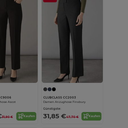
CC9006
CLUBCLASS CC2003
ose Ascot
Damen Anzughose Finsbury
Günstigste:
€
31,85 €
Kaufen
Kaufen
31,90 €
47,70 €