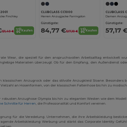
2001
CLUBCLASS CC1000
CLUBCLASS 
ke Finchley
Herren Anzugjacke Farringdon
Damen Anzugja
Günstigste:
Günstigste:
€
84,77 €
57,17 
Kaufen
Kaufen
121,40 €
127,10 €
orate Wear, die speziell für den anspruchsvollen Arbeitsalltag entwickelt w
anglebige Materialien überzeugt. Ob für den Empfang, den Außendienst oder 
lassischen Anzugrock oder das stilvolle Anzugkleid Sloane. Besonders b
 Vielzahl an Hosenformen, von der klassischen Faltenhose bis hin zu modisch
r robusten Anzughose Olympia bis hin zu eleganten Westen wie dem Modell Bo
e Schnitte für Herren
, die Professionalität und Komfort vereinen.
 Eignung für die Veredelung. Unternehmen, die ihre Arbeitskleidung besticke
rragende Arbeitskleidung Werbung und stärkt das Corporate Identity Gefühl
usetzen.