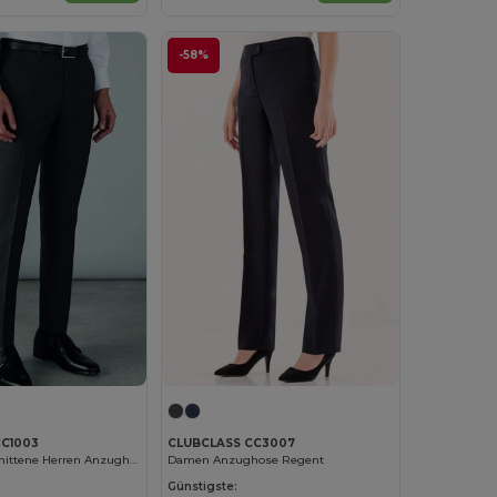
-58%
CC1003
CLUBCLASS CC3007
Schlank geschnittene Herren Anzughose
Damen Anzughose Regent
Günstigste: