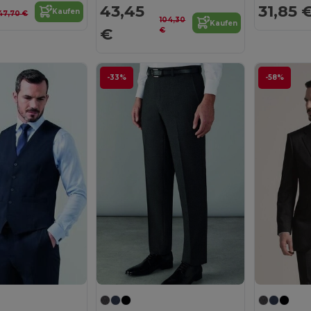
43,45
31,85 
Kaufen
47,70 €
104,30
Kaufen
€
€
-33%
-58%