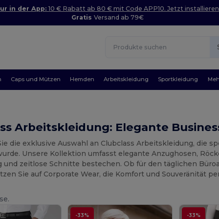
ur in der App:
10 € Rabatt ab 80 € mit Code APP10. Jetzt installieren
Gratis
Versand ab 79€
n
Caps und Mützen
Hemden
Arbeitskleidung
Sportkleidung
Meh
ss Arbeitskleidung: Elegante Busines
ie die exklusive Auswahl an Clubclass Arbeitskleidung, die s
wurde. Unsere Kollektion umfasst elegante Anzughosen, Röcke
 und zeitlose Schnitte bestechen. Ob für den täglichen Büroa
tzen Sie auf Corporate Wear, die Komfort und Souveränität per
se.
-33%
-33%