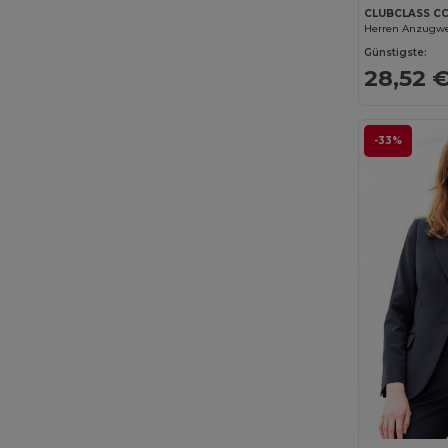
NewGen
(9)
CLUBCLASS C
Herren Anzugw
Paredes
(17)
Günstigste:
28,52 
Pen Duick
(1)
Premier
(23)
-33%
PUMA
(11)
Radsow by Uneek
(13)
Regatta
(13)
Result
(86)
Result Safe-Guard
(6)
Result Work-Guard
(7)
RFX™
(8)
Rimeck
(29)