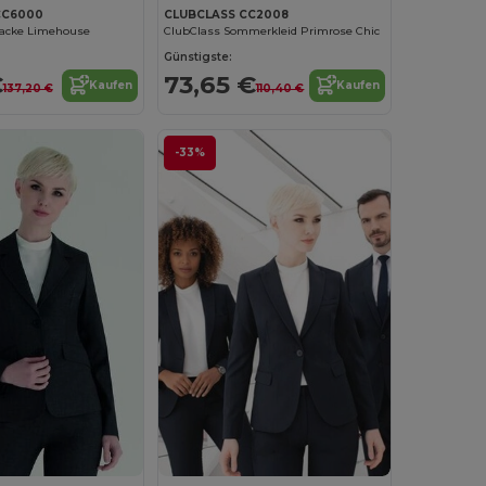
CC6000
CLUBCLASS CC2008
jacke Limehouse
ClubClass Sommerkleid Primrose Chic
Günstigste:
€
73,65 €
Kaufen
Kaufen
137,20 €
110,40 €
-33%