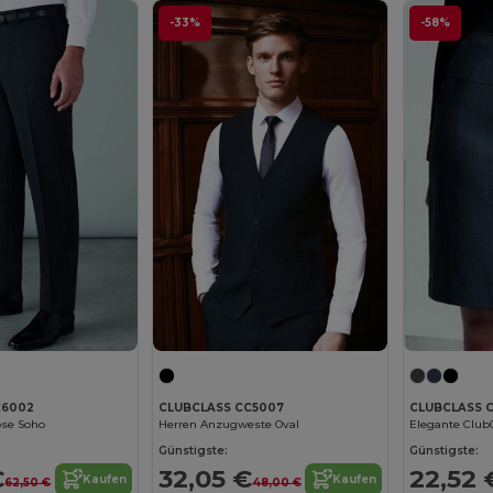
-33%
-58%
C6002
CLUBCLASS CC5007
CLUBCLASS 
se Soho
Herren Anzugweste Oval
Elegante Club
Günstigste:
Günstigste:
€
32,05 €
22,52 
Kaufen
Kaufen
62,50 €
48,00 €