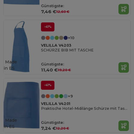
Günstigste:
7,46 €
12,60 €
-41%
+10
VELILLA V4203
SCHÜRZE BIB MIT TASCHE
Made
Günstigste:
in
ES
11,40 €
19,20 €
-41%
+9
VELILLA V4201
Praktische Hotel-Midilänge Schürze mit Tasche
Made
Günstigste:
in
ES
7,24 €
12,20 €