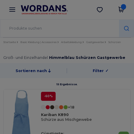
×
Wordans App
App holen
Bessere Preise in der App!
Startseite
Basic Kleidung | Accessoires
Arbeitskleidung
Gastgewerbe
Schürzen
Groß- und Einzelhandel
Himmelblau Schürzen Gastgewerbe
Sortieren nach
Filter
✓
15 Ergebnisse.
-60%
+18
Kariban K890
Schürze aus Mischgewebe
Günstigste: