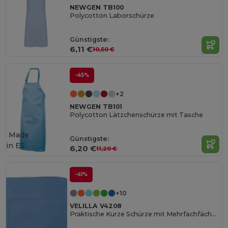
NEWGEN TB100
Polycotton Laborschürze
Günstigste:
6,11 €
10,50 €
-45%
+2
NEWGEN TB101
Polycotton Lätzchenschürze mit Tasche
Made
Günstigste:
in
ES
6,20 €
11,20 €
-41%
+10
VELILLA V4208
Praktische Kurze Schürze mit Mehrfachfächern