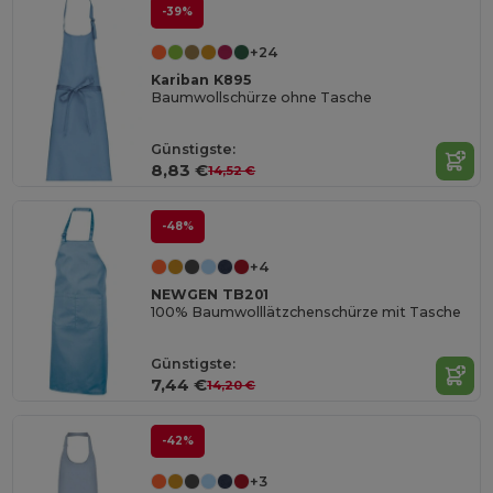
-39%
+24
Kariban K895
Baumwollschürze ohne Tasche
Günstigste:
8,83 €
14,52 €
-48%
+4
NEWGEN TB201
100% Baumwolllätzchenschürze mit Tasche
Günstigste:
7,44 €
14,20 €
-42%
+3