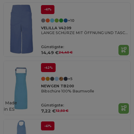
-41%
+10
VELILLA V4209
LANGE SCHÜRZE MIT ÖFFNUNG UND TASCHEN
Günstigste:
14,49 €
24,40 €
-42%
+5
NEWGEN TB200
Bibschüre 100% Baumwolle
Made
Günstigste:
in
ES
7,22 €
12,50 €
-41%