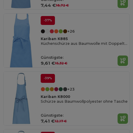
7,44 €
18,72 €
-37%
+26
Kariban K885
Küchenschürze aus Baumwolle mit Doppeltasche
Günstigste:
9,61 €
15,32 €
-39%
+23
Kariban K8000
Schürze aus Baumwollpolyester ohne Tasche
Günstigste:
7,41 €
12,17 €