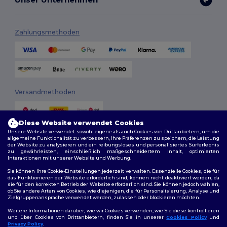
Zahlungsmethoden
Versandmethoden
Diese Website verwendet Cookies
Unsere Website verwendet sowohl eigene als auch Cookies von Drittanbietern, um die
allgemeine Funktionalität zu verbessern, Ihre Präferenzen zu speichern, die Leistung
der Website zu analysieren und ein reibungsloses und personalisiertes Surferlebnis
zu gewährleisten, einschließlich maßgeschneidertem Inhalt, optimierten
Interaktionen mit unserer Website und Werbung.
Folge uns
Sie können Ihre Cookie-Einstellungen jederzeit verwalten. Essenzielle Cookies, die für
das Funktionieren der Website erforderlich sind, können nicht deaktiviert werden, da
sie für den korrekten Betrieb der Website erforderlich sind. Sie können jedoch wählen,
ob Sie andere Arten von Cookies, wie diejenigen, die für Personalisierung, Analyse und
Zielgruppenansprache verwendet werden, zulassen oder blockieren möchten.
2026. Alle Rechte vorbehalten
Weitere Informationen darüber, wie wir Cookies verwenden, wie Sie diese kontrollieren
Allgemeine Geschäftsbedingungen
|
Personalisierungsrichtlinien
|
und über Cookies von Drittanbietern, finden Sie in unserer
Cookies Policy
und
Datenschutzbestimmungen
|
Cookie-Richtlinie
|
Site Map
Privacy Policy
.