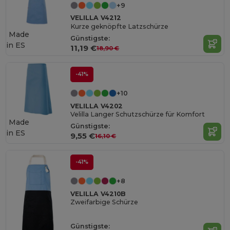
+9
VELILLA V4212
Kurze geknöpfte Latzschürze
Made
Günstigste:
in
ES
11,19 €
18,90 €
-41%
+10
VELILLA V4202
Velilla Langer Schutzschürze für Komfort
Made
Günstigste:
in
ES
9,55 €
16,10 €
-41%
+8
VELILLA V4210B
Zweifarbige Schürze
Günstigste: