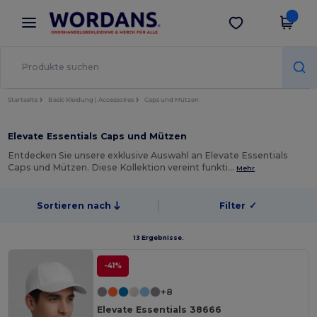
×
Wordans App
App holen
Bessere Preise in der App!
Startseite
Basic Kleidung | Accessoires
Caps und Mützen
Elevate Essentials Caps und Mützen
Entdecken Sie unsere exklusive Auswahl an Elevate Essentials
Caps und Mützen. Diese Kollektion vereint funkti…
Mehr
Sortieren nach
Filter
✓
13 Ergebnisse.
-41%
+8
Elevate Essentials 38666