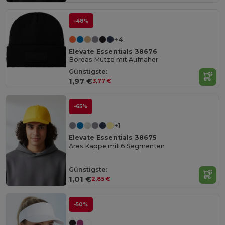
-48%
+4
Elevate Essentials 38676
Boreas Mütze mit Aufnäher
Günstigste:
1,97 €
3,77 €
-65%
+1
Elevate Essentials 38675
Ares Kappe mit 6 Segmenten
Günstigste:
1,01 €
2,85 €
-50%