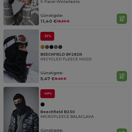
5-Panel-Winterleiste
Günstigste:
11,40 €
18,50 €
-35%
BEECHFIELD BF282R
RECYCLED FLEECE HOOD
Günstigste:
5,47 €
8,40 €
-49%
Beechfield B230
MICROFLEECE BALACLAVA
Günstigste: