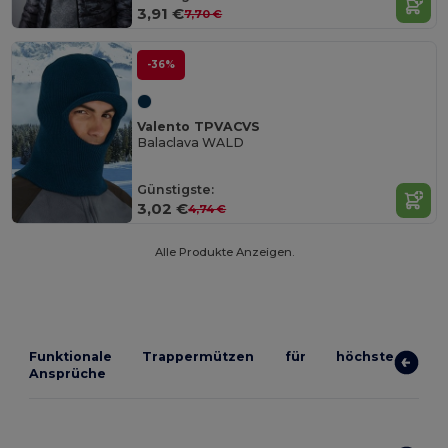
3,91 €
7,70 €
-36%
Valento TPVACVS
Balaclava WALD
Günstigste:
3,02 €
4,74 €
Alle Produkte Anzeigen.
Funktionale Trappermützen für höchste
Ansprüche