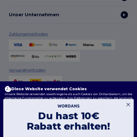
Unser Unternehmen
Zahlungsmethoden
Versandmethoden
Diese Website verwendet Cookies
Unsere Website verwendet sowohl eigene als auch Cookies von Drittanbietern, um die
allgemeine Funktionalität zu verbessern, Ihre Präferenzen zu speichern, die Leistung
der Website zu analysieren und ein reibungsloses und personalisiertes Surferlebnis
zu gewährleisten, einschließlich maßgeschneidertem Inhalt, optimierten
Interaktionen mit unserer Website und Werbung.
Du hast 10€
Folge uns
Sie können Ihre Cookie-Einstellungen jederzeit verwalten. Essenzielle Cookies, die für
das Funktionieren der Website erforderlich sind, können nicht deaktiviert werden, da
Rabatt erhalten!
sie für den korrekten Betrieb der Website erforderlich sind. Sie können jedoch wählen,
ob Sie andere Arten von Cookies, wie diejenigen, die für Personalisierung, Analyse und
Zielgruppenansprache verwendet werden, zulassen oder blockieren möchten.