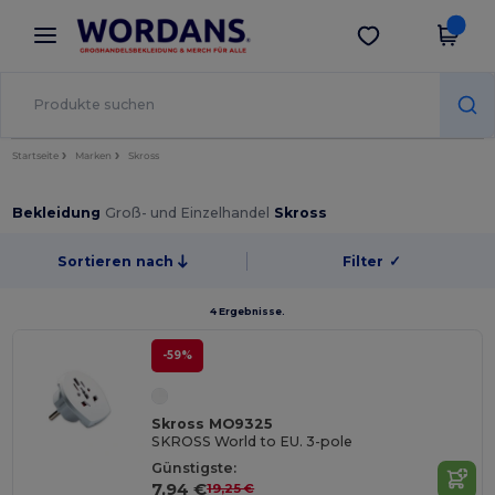
×
Wordans App
App holen
Bessere Preise in der App!
Startseite
Marken
Skross
Bekleidung
Groß- und Einzelhandel
Skross
Sortieren nach
Filter
✓
4 Ergebnisse.
-59%
Skross MO9325
SKROSS World to EU. 3-pole
Günstigste:
7,94 €
19,25 €