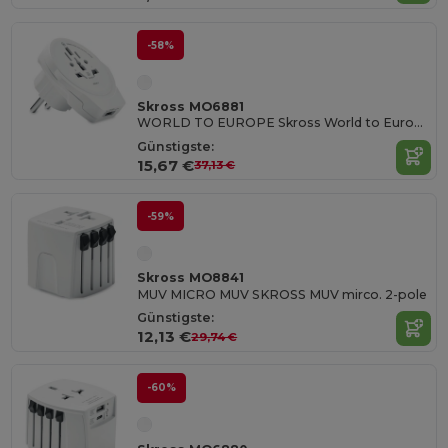
-58%
Skross MO6881
WORLD TO EUROPE Skross World to Europe USB
Günstigste:
15,67 €
37,13 €
-59%
Skross MO8841
MUV MICRO MUV SKROSS MUV mirco. 2-pole
Günstigste:
12,13 €
29,74 €
-60%