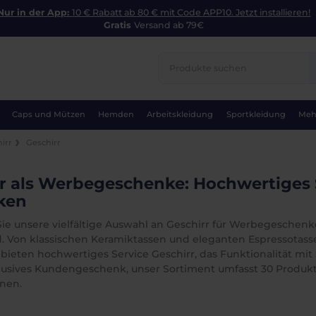
Nur in der App:
10 € Rabatt ab 80 € mit Code APP10. Jetzt installieren!
Gratis
Versand ab 79€
Caps und Mützen
Hemden
Arbeitskleidung
Sportkleidung
Meh
irr
Geschirr
r als Werbegeschenke: Hochwertiges S
ken
ie unsere vielfältige Auswahl an Geschirr für Werbegeschenke
. Von klassischen Keramiktassen und eleganten Espressotasse
 bieten hochwertiges Service Geschirr, das Funktionalität mit 
klusives Kundengeschenk, unser Sortiment umfasst 30 Produkte
nen.