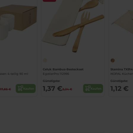
Celuk Bambus-Besteckset
Stamina TX914
ssen 4-teilig 90 ml
EgotierPro 112995
Günstigste:
Günstigste:
€
1,37 €
1,12 €
Kaufen
Kaufen
17,85 €
2,24 €