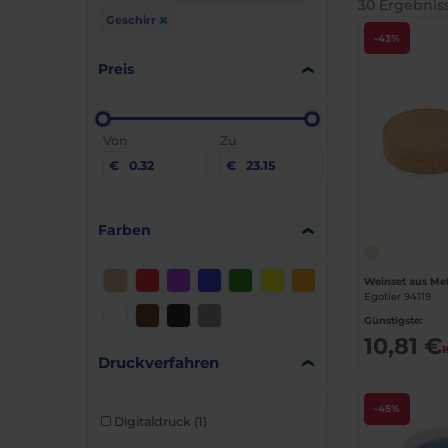
30 Ergebnis
Geschirr
-43%
Preis
Von
Zu
€
€
Farben
Weinset aus Meta
Egotier 94119
Günstigste:
10,81 €
1
Druckverfahren
-45%
Digitaldruck
(1)