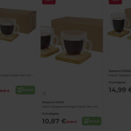
Seasons 113316
Manti Doppelwandige Gläser Set mit Bambusuntersetzer
Günstigste:
14,99 
Kaufen
28,91 €
Seasons 113314
Manti Doppelwandige Gläser Set mit Bambusuntersetzer
Günstigste:
10,87 €
Kaufen
21,62 €