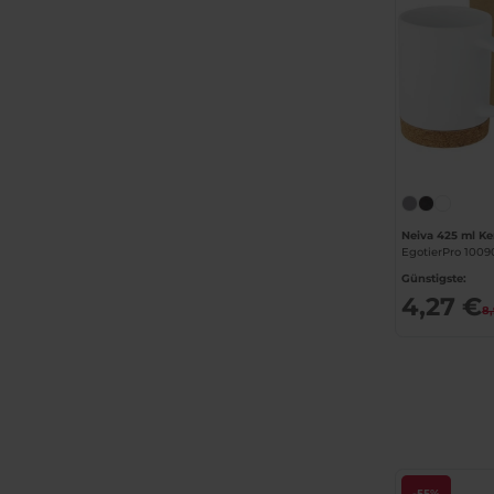
EgotierPro 1009
Günstigste:
4,27 €
8,
-55%