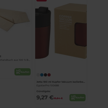
2
NOPAL Küchenhandtuch aus 100 % Baumwolle
Jetzt konfigurieren!
Kaufen
Jetta 180 ml Kupfer-Vakuum Isolierbecher
EgotierPro 100688
Günstigste:
9,27 €
Kaufen
10,54 €