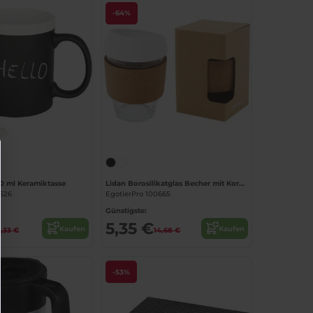
-64%
Jetzt konfigurieren!
30 ml Keramiktasse
Lidan Borosilikatglas Becher mit Korkgriff und Silikondeckel
0526
EgotierPro 100665
Günstigste:
5,35 €
Kaufen
Kaufen
,33 €
14,68 €
-53%