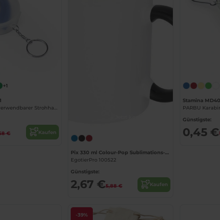
+1
1
Stamina MD4
FINGER Wiederverwendbarer Strohhalm aus Silikon in einem praktischen
PARBU Karabine
Jetzt konfigurieren!
Günstigste:
0,45 €
Kaufen
58 €
Pix 330 ml Colour-Pop Sublimations-Tasse
EgotierPro 100522
Günstigste:
2,67 €
Kaufen
5,88 €
-39%