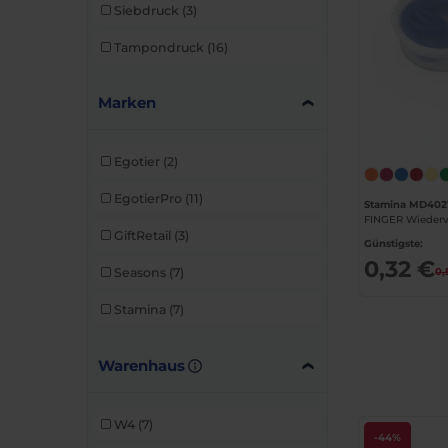
Siebdruck
(3)
Tampondruck
(16)
Marken
Egotier
(2)
EgotierPro
(11)
Stamina MD402
GiftRetail
(3)
Günstigste:
0,32 €
Seasons
(7)
0,
Stamina
(7)
Warenhaus
W4
(7)
-44%