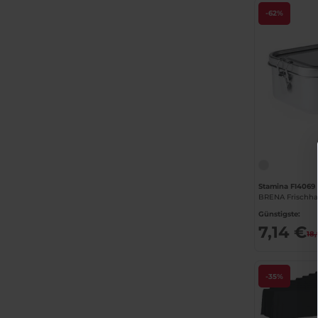
-62%
Stamina FI4069
Günstigste:
7,14 €
18
-35%