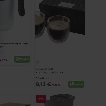
Jetzt konfigurieren!
Nordia 400 ml doppelwandiger Becher aus Recyclingmaterial
731
Kaufen
16,77 €
Seasons 112511
Boda 2er Mini Glas Set
Günstigste:
9,13 €
Kaufen
19,25 €
-57%