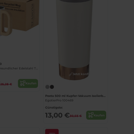
Jetzt konfigurieren!
0
Bjorn Umweltfreundlicher Edelstahl Thermobecher 360 ml
Jetzt konfigurieren!
€
Kaufen
25,28 €
Peeta 500 ml Kupfer-Vakuum Isolierbecher
EgotierPro 100469
Günstigste:
13,00 €
Kaufen
30,03 €
-55%