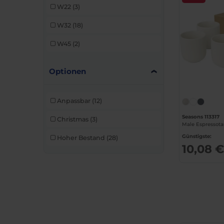
W22
(3)
W32
(18)
W45
(2)
Optionen
Anpassbar
(12)
Seasons 113317
Christmas
(3)
Male Espressota
Günstigste:
Hoher Bestand
(28)
10,08 