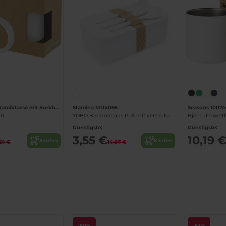
Jetzt konfigurieren!
Neiva 425 ml Keramiktasse mit Korkboden
Stamina MD4065
Seasons 10074
01
YOBO Brotdose aus PLA mit verstellbarem Silikonriemen
Günstigste:
Günstigste:
3,55 €
10,19 
Kaufen
Kaufen
91 €
14,97 €
-50%
-53%