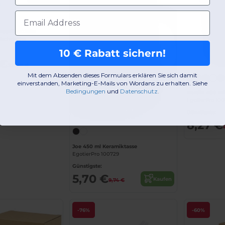
E-Mail-Adresse
tRetail MO2103
ischdecke
10 € Rabatt sichern!
 €
227,71 €
Mit dem Absenden dieses Formulars erklären Sie sich damit
einverstanden, Marketing-E-Mails von Wordans zu erhalten. Siehe
Bedingungen
​
und
Datenschutz
.
EgotierPro 100
Jetzt konfigurieren!
Günstigste:
8,27 €
Joe 450 ml Keramiktasse
EgotierPro 100729
Günstigste:
5,70 €
Kaufen
9,74 €
-76%
-60%