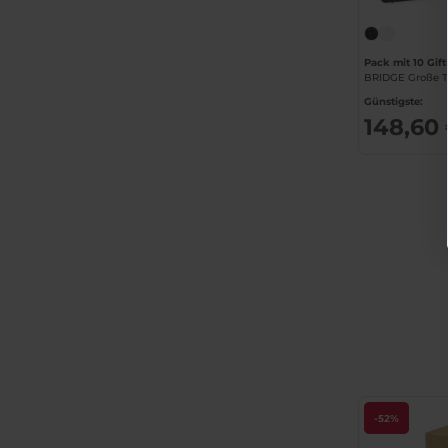
Pack mit 10 Gif
BRIDGE Große T
Günstigste:
148,60
-52%