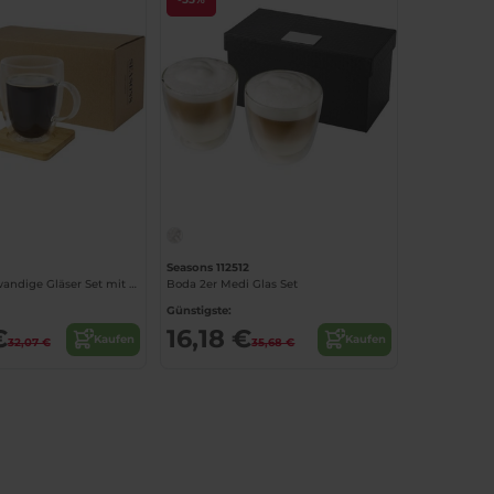
Seasons 112512
Manti Doppelwandige Gläser Set mit Bambusuntersetzer
Boda 2er Medi Glas Set
Günstigste:
€
16,18 €
Kaufen
Kaufen
32,07 €
35,68 €