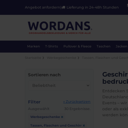
Angebot anfordern
|
Lieferung in 24-48h Stunden
Marken
T-Shirts
Pullover & Fleece
Taschen
Jacken
Startseite
Werbegeschenke
Tassen, Flaschen und Gesch
Geschir
Sortieren nach
bedruc
Entdecken S
Deutschland
Filter
« Zurücksetzen
Events – wir
oder als ex
Ausgewählt
30 Ergebnisse.
werden kön
Werbegeschenke
Tassen, Flaschen und Geschirr