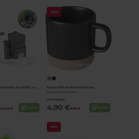
-42%
Jetzt konfigurieren!
Jetzt konfigurieren!
Picknick-Kühlrucksack aus 600D, recyceltem Polyester, mit hoher Dichte
Pascal 360 ml Keramikbecher
EgotierPro 100540
Günstigste:
€
4,90 €
Kaufen
Kaufen
42,42 €
8,39 €
-55%