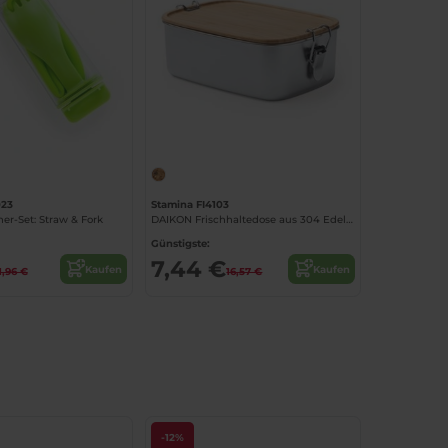
023
Stamina FI4103
r-Set: Straw & Fork
DAIKON Frischhaltedose aus 304 Edelstahl mit Bambusdeckel
Günstigste:
7,44 €
Kaufen
Kaufen
1,96 €
16,57 €
-12%