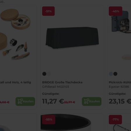
se.
-51%
-45%
Jetzt konfigurieren!
ll und Holz, 4 teilig
BRIDGE Große Tischdecke
GiftRetail MO2103
Egotier 92385
Günstigste:
Günstigste:
11,27 €
23,15 
Kaufen
Kaufen
9,00 €
22,77 €
-55%
-77%