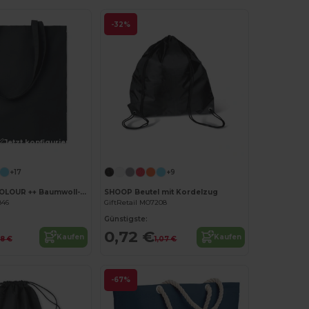
-32%
Jetzt konfigurieren!
Jetzt konfigurieren!
+17
+9
COTTONEL COLOUR ++ Baumwoll-Einkaufstasche 180gr MO9846-
SHOOP Beutel mit Kordelzug
846
GiftRetail MO7208
Günstigste:
0,72 €
Kaufen
Kaufen
98 €
1,07 €
-67%