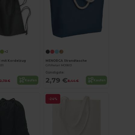
Jetzt konfigurieren!
Jetzt konfigurieren!
+2
 mit Kordelzug
MENORCA Strandtasche
031
GiftRetail MO9813
Günstigste:
2,79 €
Kaufen
Kaufen
0,79 €
8,44 €
-24%