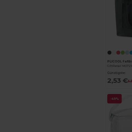
GiftRetail MO72
Günstigste:
2,53 €
5,
-49%