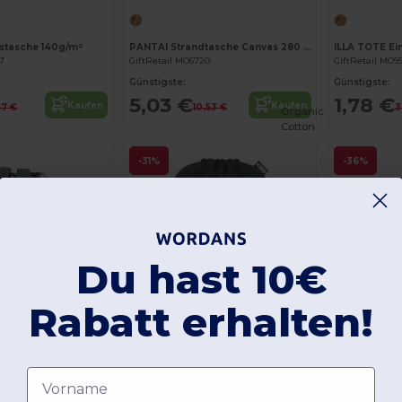
stasche 140g/m²
PANTAI Strandtasche Canvas 280 g/m²
37
GiftRetail MO6720
GiftRetail MO9
Günstigste:
Günstigste:
5,03 €
1,78 €
Kaufen
Kaufen
57 €
10,53 €
3
Organic
Cotton
-31%
-36%
Du hast 10€
Rabatt erhalten!
Jetzt konfigurieren!
Jetzt konfigurieren!
+5
Vorname
MOIRA DUO Beutel von RPET mit Kordelzug
SHOOPPET Beutel mit Kordelzug 190T RPET
3
GiftRetail MO9440
GiftRetail MO2