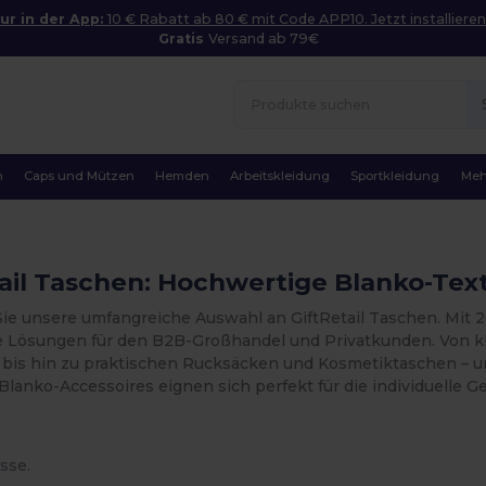
ur in der App:
10 € Rabatt ab 80 € mit Code APP10. Jetzt installieren
Gratis
Versand ab 79€
n
Caps und Mützen
Hemden
Arbeitskleidung
Sportkleidung
Meh
ail Taschen: Hochwertige Blanko-Text
ie unsere umfangreiche Auswahl an GiftRetail Taschen. Mit 
 Lösungen für den B2B-Großhandel und Privatkunden. Von 
 bis hin zu praktischen Rucksäcken und Kosmetiktaschen – uns
 Blanko-Accessoires eignen sich perfekt für die individuelle Ge
sse.