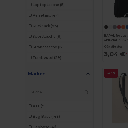
Laptoptasche
(5)
Reisetasche
(1)
Rucksack
(56)
Sporttasche
(8)
GiftRetail KC236
Günstigste:
Strandtasche
(17)
3,04 €
4
Turnbeutel
(29)
Marken
-40%
ATF
(9)
Bag Base
(148)
Bagbase
(41)