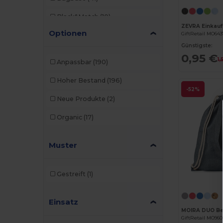
Black&Match
(10)
ZEVRA Einkauf
Optionen
GiftRetail MO64
Branve
(7)
Günstigste:
Build Your Brand
(1)
0,95 €
1,
Anpassbar
(190)
Case Logic
(8)
Hoher Bestand
(196)
-52%
Craghoppers
(1)
Neue Produkte
(2)
Egotier
(93)
Organic
(17)
EgotierPro
(3)
Muster
GiftRetail
(208)
Herschel
(2)
Gestreift
(1)
Kimood
(222)
Einsatz
Korntex
(1)
GiftRetail MO960
Label Serie
(10)