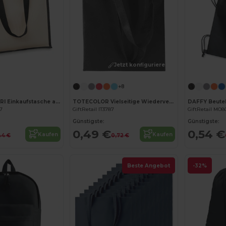
Jetzt konfigurieren!
Jetzt konfigurieren!
+8
CAMPO DE FIORI Einkaufstasche aus Jutestoff
TOTECOLOR Vielseitige Wiederverwendbare Einkaufs- und Strandtasche
DAFFY Beutel
67
GiftRetail IT3787
GiftRetail MO8
Günstigste:
Günstigste:
0,49 €
0,54 €
Kaufen
Kaufen
44 €
0,72 €
Beste Angebot
-32%