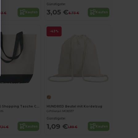
Günstigste:
3,05 €
Kaufen
Kaufen
03 €
6,73 €
-43%
Jetzt konfigurieren!
Jetzt konfigurieren!
KLEUREN BAG Shopping Tasche Canvas
HUNDRED Beutel mit Kordelzug
816
GiftRetail MO8337
Günstigste:
1,09 €
Kaufen
Kaufen
7,14 €
1,89 €