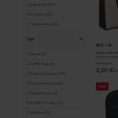
Siebdruck
(194)
Stickerei
(36)
Tampondruck
(1)
Typ
Beutel
(2)
GiftRetail MO89
Günstigste:
Duffle Bag
(6)
2,01 €
3,
Einkaufstaschen
(57)
Geschenktasche
(2)
-34%
Gürteltasche
(2)
Koffer & Trolleys
(2)
Kühlbox
(21)