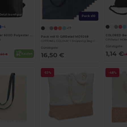
Jetzt konfigurieren!
Pack x10
+4
+17
BAPAL Robuster 600D Polyester Rucksack mit Reißverschlusstasche
COLORED Beu
Pack mit 10 GiftRetail MO9268
4
GiftRetail MO8
COTTONEL COLOUR + Shopping Bag Cotton 140g/m²
Günstigste:
Günstigste:
1,14 €
16,50 €
Kaufen
,60 €
1,
-52%
-48%
Jetzt konfigurieren!
Jetzt konfigurieren!