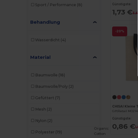
Günstigste:
Sport / Performance
(8)
Malfini
(5)
1,73 €
3,6
Mantis
(2)
Behandlung
-20%
Neutral
(12)
Wasserdicht
(4)
NewGen
(10)
Pen Duick
(12)
Material
Proact
(15)
Baumwolle
(18)
Quadra
(108)
Baumwolle/Poly
(2)
Roly
(1)
Gefüttert
(7)
SOL'S
(15)
Mesh
(2)
GiftRetail MO21
Spasso
(2)
Günstigste:
Nylon
(2)
Stamina
(94)
0,86 €
1
Organic
Polyester
(19)
Cotton
Stormtech
(9)