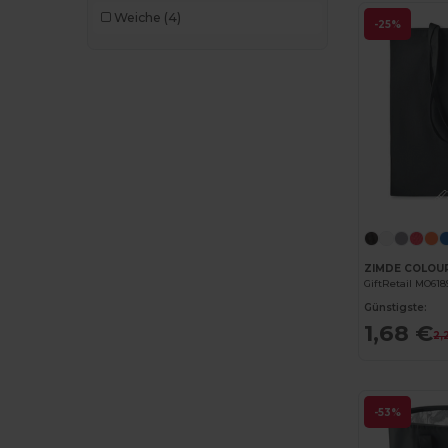
Weiche
(4)
-25%
Thule
(7)
Timberland
(4)
Valento
(86)
Westford mill
(147)
WK. Designed To Work
(4)
GiftRetail MO618
Günstigste:
1,68 €
2,
-53%