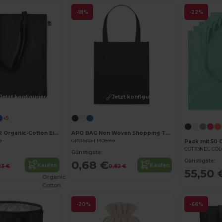
-18%
-22%
Jetzt konfigurieren!
Jetzt konfigurieren!
+5
ZIMDE COLOUR Organic-Cotton Einkaufstasche
APO BAG Non Woven Shopping Tasche
9
GiftRetail MO8959
Pack mit 50 
Günstigste:
Günstigste:
0,68 €
Kaufen
Kaufen
23 €
0,82 €
55,50 
Organic
Cotton
-20%
-66%