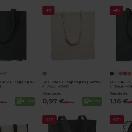
-9%
-41%
Jetzt konfigurieren!
Jetzt konfigurieren!
+17
COTTONEL COLOUR + Shopping Bag Cotton 140g/m²
COTTONEL + Shopping Bag Cotton 140g/m²
68
GiftRetail MO9267
GiftRetail MO9
Günstigste:
Günstigste:
0,97 €
1,16 €
Kaufen
Kaufen
,43 €
1,07 €
1,
-32%
-32%