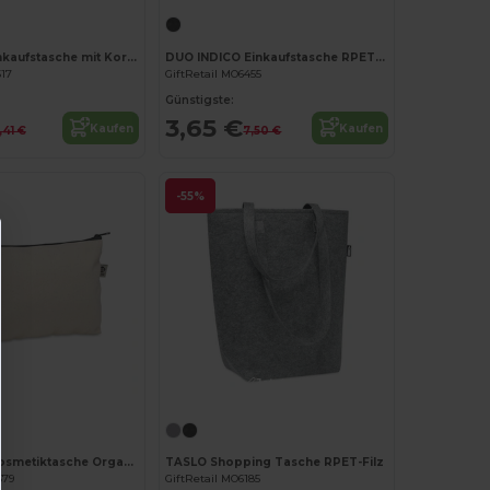
ILLA TOTE Einkaufstasche mit Korkbesatz
DUO INDICO Einkaufstasche RPET-Filz
517
GiftRetail MO6455
Günstigste:
3,65 €
Kaufen
Kaufen
,41 €
7,50 €
-55%
Jetzt konfigurieren!
Jetzt konfigurieren!
PESACARA Kosmetiktasche Organic Cotton
TASLO Shopping Tasche RPET-Filz
379
GiftRetail MO6185