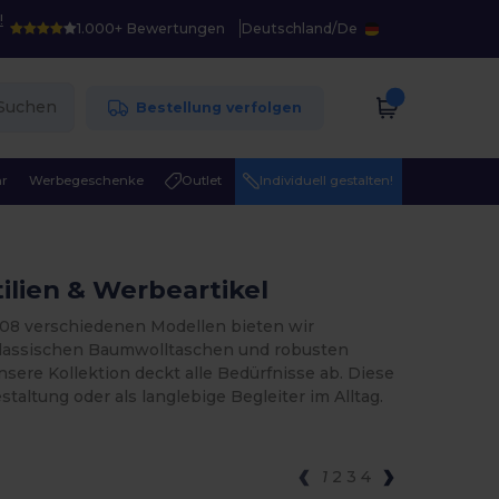
!
1.000+ Bewertungen
Deutschland
/
De
Suchen
Bestellung verfolgen
r
Werbegeschenke
Outlet
Individuell gestalten!
ilien & Werbeartikel
208 verschiedenen Modellen bieten wir
klassischen Baumwolltaschen und robusten
ere Kollektion deckt alle Bedürfnisse ab. Diese
staltung oder als langlebige Begleiter im Alltag.
1
2
3
4