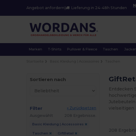
N
Angebot anfordern
|
Lieferung in 24-48h Stunden
Marken
T-Shirts
Pullover & Fleece
Taschen
Jacke
Startseite
Basic Kleidung | Accessoires
Taschen
GiftRet
Sortieren nach
Entdecken S
hochwertige
Jutebeuteln
Filter
vielseitigen
« Zurücksetzen
Ausgewählt
208 Ergebnisse.
Basic Kleidung | Accessoires
208 Ergebni
Taschen
GiftRetail