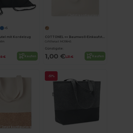
Jetzt konfigurieren!
Jetzt konfigurieren!
+5
tel mit Kordelzug
COTTONEL ++ Baumwoll-Einkaufstasche
484
GiftRetail MO9845
Günstigste:
1,00 €
Kaufen
Kaufen
69 €
1,31 €
-51%
Jetzt konfigurieren!
Jetzt konfigurieren!