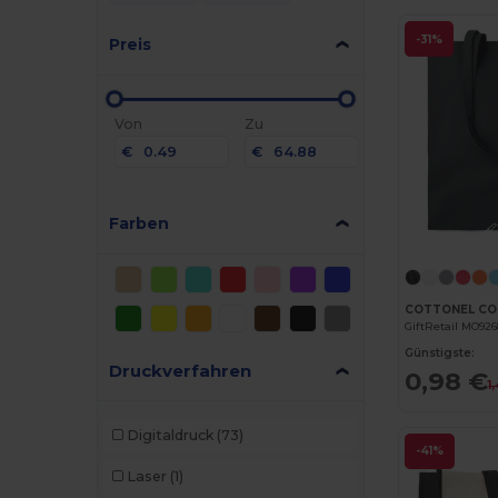
-31%
Preis
Von
Zu
€
€
Farben
GiftRetail MO92
Günstigste:
Druckverfahren
0,98 €
1
Digitaldruck
(73)
-41%
Laser
(1)