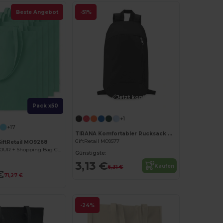
Beste Angebot
-51%
Jetzt konfigurieren!
Pack x50
+1
+17
TIRANA Komfortabler Rucksack mit Fronttasche und Polsterung
GiftRetail MO9577
GiftRetail MO9268
COTTONEL COLOUR + Shopping Bag Cotton 140g/m²
Günstigste:
3,13 €
Kaufen
6,31 €
€
71,27 €
-24%