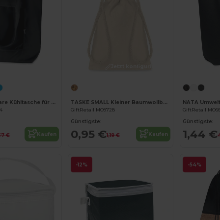
Jetzt konfigurieren!
Jetzt konfigurieren!
PLICOOL Faltbare Kühltasche für Einkäufe 13L
TASKE SMALL Kleiner Baumwollbeutel
14
GiftRetail MO9728
GiftRetail MO6
Günstigste:
Günstigste:
0,95 €
1,44 €
Kaufen
Kaufen
37 €
1,19 €
-12%
-54%