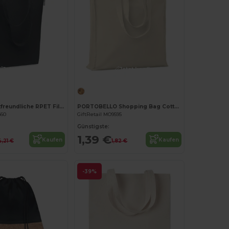
Jetzt konfigurieren!
Jetzt konfigurieren!
NATA Umweltfreundliche RPET Filztasche für Events
PORTOBELLO Shopping Bag Cotton 140g/m²
660
GiftRetail MO9595
Günstigste:
1,39 €
Kaufen
Kaufen
4,21 €
1,82 €
-39%