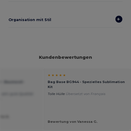
Organisation mit Stil
Kundenbewertungen
★ ★ ★ ★ ★
 - Baumwoll-
Bag Base BG944 - Spezielles Sublimation
Kit
 sehr gute Qualität
Tolle Hülle
Übersetzt von Français
s
le N.
Bewertung von Vanessa G.