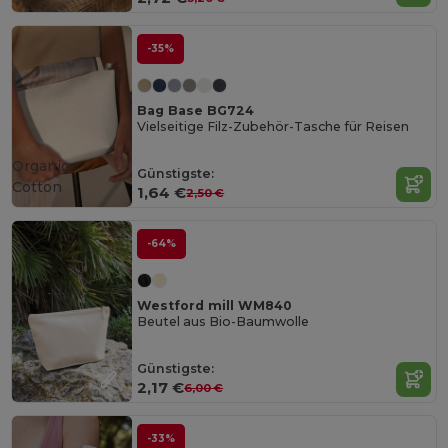
-35%
Bag Base BG724
Vielseitige Filz-Zubehör-Tasche für Reisen
Organic
Günstigste:
Cotton
1,64 €
2,50 €
-64%
Westford mill WM840
Beutel aus Bio-Baumwolle
Günstigste:
2,17 €
6,00 €
-33%