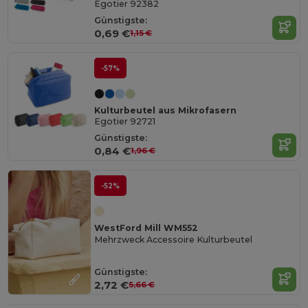
Egotier 92382
Günstigste:
0,69 €
1,15 €
-57%
Kulturbeutel aus Mikrofasern
Egotier 92721
Günstigste:
0,84 €
1,96 €
-52%
WestFord Mill WM552
Mehrzweck Accessoire Kulturbeutel
Günstigste:
2,72 €
5,66 €