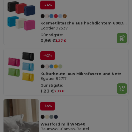
-24%
Kosmetiktasche aus hochdichtem 600D-Polyester
Egotier 92537
Günstigste:
0,96 €
1,27 €
-42%
Kulturbeutel aus Mikrofasern und Netz
Egotier 92717
Günstigste:
1,23 €
2,13 €
-64%
Westford mill WM540
Baumwoll-Canvas-Beutel