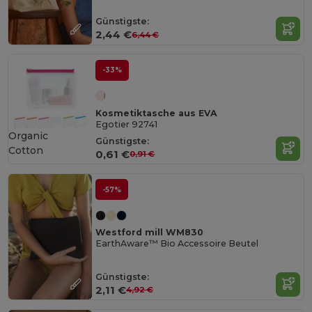
Günstigste:
2,44 €
6,44 €
-33%
Kosmetiktasche aus EVA
Egotier 92741
Organic
Günstigste:
Cotton
0,61 €
0,91 €
-57%
Westford mill WM830
EarthAware™ Bio Accessoire Beutel
Günstigste:
2,11 €
4,92 €