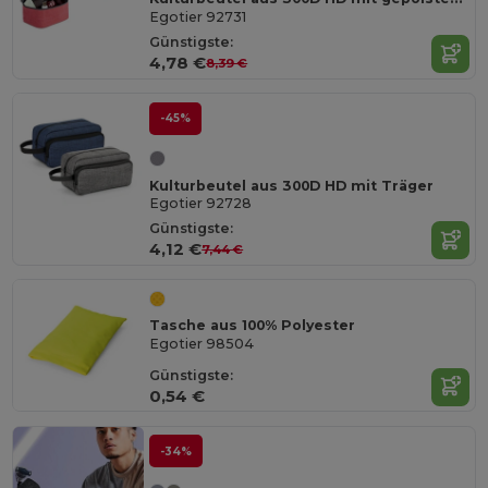
Egotier 92731
Günstigste:
4,78 €
8,39 €
-45%
Kulturbeutel aus 300D HD mit Träger
Egotier 92728
Günstigste:
4,12 €
7,44 €
Tasche aus 100% Polyester
Egotier 98504
Günstigste:
0,54 €
-34%