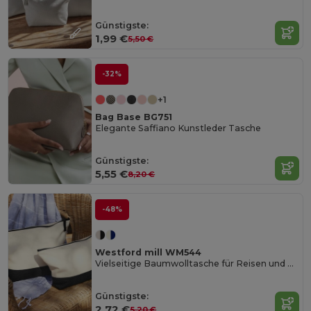
Günstigste:
1,99 €
5,50 €
-32%
+1
Bag Base BG751
Elegante Saffiano Kunstleder Tasche
Günstigste:
5,55 €
8,20 €
-48%
Westford mill WM544
Vielseitige Baumwolltasche für Reisen und Alltag
Günstigste:
2,72 €
5,20 €