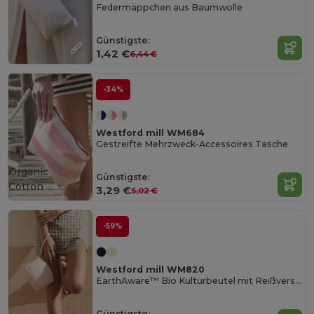
Federmäppchen aus Baumwolle
Günstigste:
1,42 €
6,44 €
-34%
Westford mill WM684
Gestreifte Mehrzweck-Accessoires Tasche
Organic
Günstigste:
Cotton
3,29 €
5,02 €
-59%
Westford mill WM820
EarthAware™ Bio Kulturbeutel mit Reißverschluss
Günstigste: