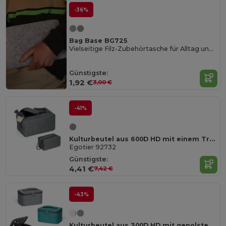
-36%
Bag Base BG725
Vielseitige Filz-Zubehörtasche für Alltag und Reisen
Günstigste:
1,92 €
3,00 €
-41%
Kulturbeutel aus 600D HD mit einem Träger
Egotier 92732
Günstigste:
4,41 €
7,42 €
-43%
Kulturbeutel aus 300D HD mit gepolstertem Griff