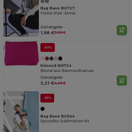
Bag Base BG727
Fühlte iPad -Ärmel
Günstigste:
1,98 €
3,00 €
-47%
Kimood KI0724
Beutel aus Baumwollcanvas
Günstigste:
2,21 €
4,20 €
-35%
Bag Base BG944
Spezielles Sublimation Kit