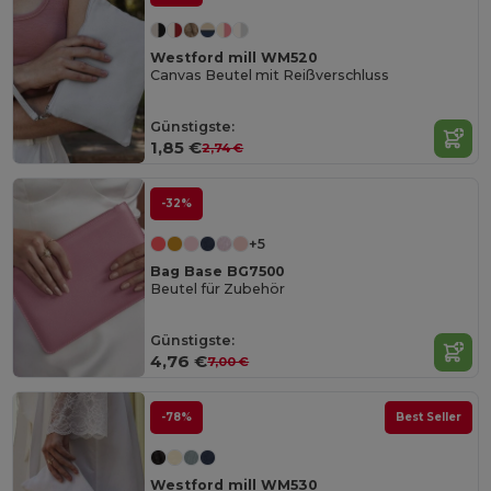
Westford mill WM520
Canvas Beutel mit Reißverschluss
Günstigste:
1,85 €
2,74 €
-32%
+5
Bag Base BG7500
Beutel für Zubehör
Günstigste:
4,76 €
7,00 €
-78%
Best Seller
Westford mill WM530