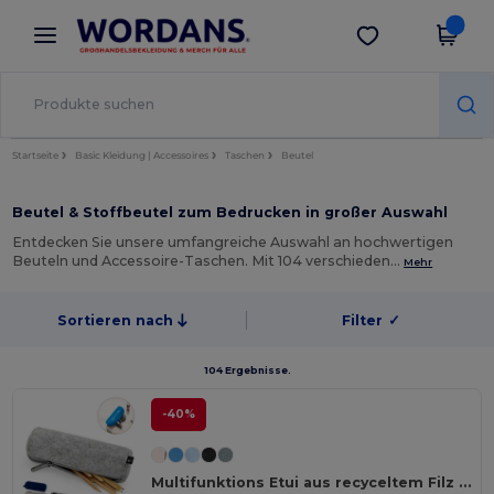
×
Wordans App
App holen
Bessere Preise in der App!
Startseite
Basic Kleidung | Accessoires
Taschen
Beutel
Beutel & Stoffbeutel zum Bedrucken in großer Auswahl
Entdecken Sie unsere umfangreiche Auswahl an hochwertigen
Beuteln und Accessoire-Taschen. Mit 104 verschieden…
Mehr
Sortieren nach
Filter
✓
104 Ergebnisse.
-40%
Multifunktions Etui aus recyceltem Filz (100% rPET)