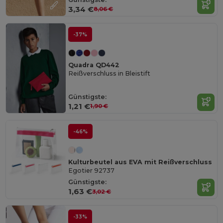
3,34 €
8,06 €
-37%
Quadra QD442
Reißverschluss in Bleistift
Günstigste:
1,21 €
1,90 €
-46%
Kulturbeutel aus EVA mit Reißverschluss
Egotier 92737
Günstigste:
1,63 €
3,02 €
-33%