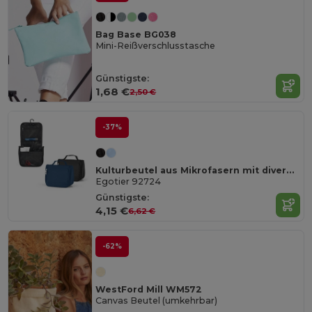
Bag Base BG038
Mini-Reißverschlusstasche
Günstigste:
1,68 €
2,50 €
-37%
Kulturbeutel aus Mikrofasern mit diversen Taschen
Egotier 92724
Günstigste:
4,15 €
6,62 €
-62%
WestFord Mill WM572
Canvas Beutel (umkehrbar)