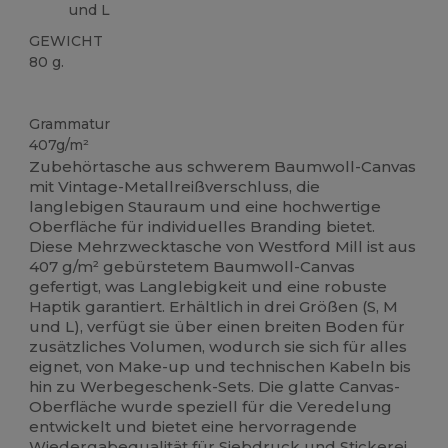
und L
GEWICHT
80 g.
Anpassbar
Hoher Bestand
Grammatur
407g/m²
Zubehörtasche aus schwerem Baumwoll-Canvas
mit Vintage-Metallreißverschluss, die
langlebigen Stauraum und eine hochwertige
Oberfläche für individuelles Branding bietet.
Diese Mehrzwecktasche von Westford Mill ist aus
407 g/m² gebürstetem Baumwoll-Canvas
gefertigt, was Langlebigkeit und eine robuste
Haptik garantiert. Erhältlich in drei Größen (S, M
und L), verfügt sie über einen breiten Boden für
zusätzliches Volumen, wodurch sie sich für alles
eignet, von Make-up und technischen Kabeln bis
hin zu Werbegeschenk-Sets. Die glatte Canvas-
Oberfläche wurde speziell für die Veredelung
entwickelt und bietet eine hervorragende
Wiedergabequalität für
Siebdruck
und Stickerei.