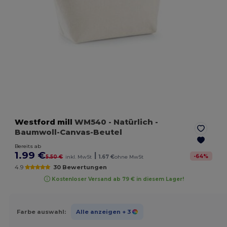
Westford mill
WM540
- Natürlich
-
Baumwoll-Canvas-Beutel
Bereits ab
1.99 €
|
-
64
%
5.50 €
inkl. MwSt
1.67 €
ohne MwSt
4.9
30 Bewertungen
Kostenloser Versand ab 79 € in diesem Lager!
Farbe auswahl:
Alle anzeigen
+ 3