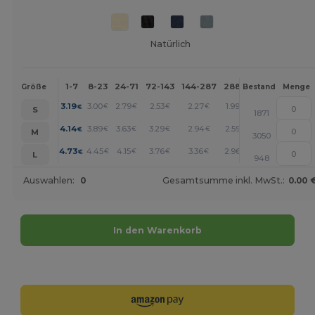
Natürlich
1-7
8-23
24-71
72-143
144-287
288 +
Mehr
Größe
Bestand
Menge
+
3.19
3.00
2.79
2.53
2.27
1.99
€
€
€
€
€
€
S
1871
+
4.14
3.89
3.63
3.29
2.94
2.59
€
€
€
€
€
€
M
3050
+
4.73
4.45
4.15
3.76
3.36
2.96
€
€
€
€
€
€
L
948
Auswahlen:
0
Gesamtsumme inkl. MwSt.:
0.00 
In den Warenkorb
Jetzt konfigurieren!