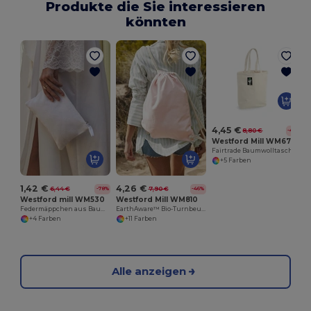
Produkte die Sie interessieren
könnten
4,45 €
8,80 €
-49%
Westford Mill WM671
Fairtrade Baumwolltasche Camden
+5 Farben
1,42 €
4,26 €
6,44 €
7,90 €
-78%
-46%
Westford mill WM530
Westford Mill WM810
Federmäppchen aus Baumwolle
EarthAware™ Bio-Turnbeutel
+4 Farben
+11 Farben
Alle anzeigen