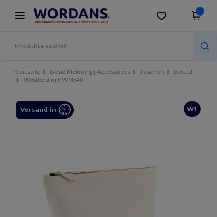
×
Wordans App
App holen
Bessere Preise in der App!
Startseite
Basic Kleidung | Accessoires
Taschen
Beutel
Westford mill WM540
W1
Versand in