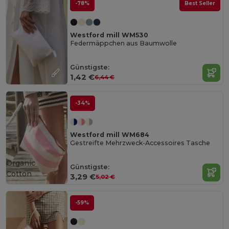
-78%
Best Seller
Westford mill WM530
Federmäppchen aus Baumwolle
Günstigste:
1,42 €
6,44 €
-34%
Westford mill WM684
Gestreifte Mehrzweck-Accessoires Tasche
Organic
Günstigste:
Cotton
3,29 €
5,02 €
-59%