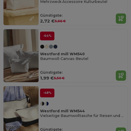
Mehrzweck Accessoire Kulturbeutel
Günstigste:
2,72 €
5,66 €
-64%
Westford mill WM540
Baumwoll-Canvas-Beutel
Günstigste:
1,99 €
5,50 €
-48%
Westford mill WM544
Vielseitige Baumwolltasche für Reisen und Alltag
Organic
Günstigste: