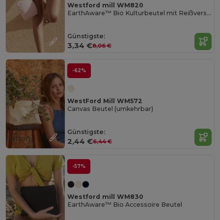
Westford mill WM820
EarthAware™ Bio Kulturbeutel mit Reißverschluss
Günstigste:
3,34 €
8,06 €
-62%
WestFord Mill WM572
Canvas Beutel (umkehrbar)
Organic
Günstigste:
Cotton
2,44 €
6,44 €
-57%
Westford mill WM830
EarthAware™ Bio Accessoire Beutel