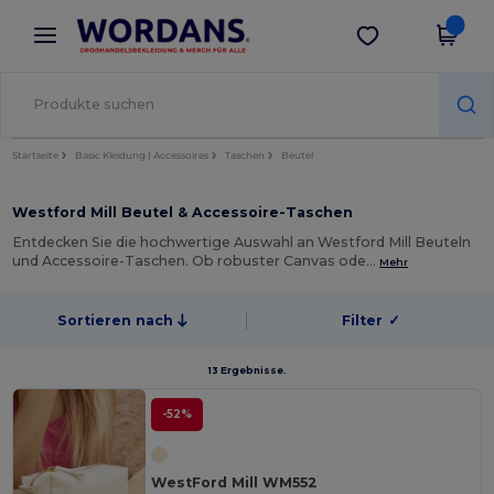
×
Wordans App
App holen
Bessere Preise in der App!
Startseite
Basic Kleidung | Accessoires
Taschen
Beutel
Westford Mill Beutel & Accessoire-Taschen
Entdecken Sie die hochwertige Auswahl an Westford Mill Beuteln
und Accessoire-Taschen. Ob robuster Canvas ode…
Mehr
Sortieren nach
Filter
✓
13 Ergebnisse.
-52%
WestFord Mill WM552