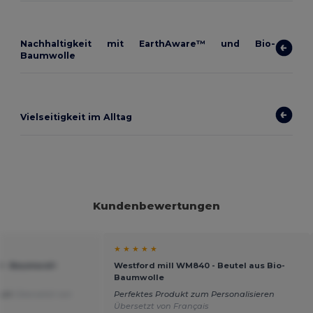
Nachhaltigkeit mit EarthAware™ und Bio-
Baumwolle
Vielseitigkeit im Alltag
Kundenbewertungen
★ ★ ★ ★ ★
 - Baumwoll-
Westford mill WM840 - Beutel aus Bio-
Baumwolle
dukt
Übersetzt von
Perfektes Produkt zum Personalisieren
Übersetzt von Français