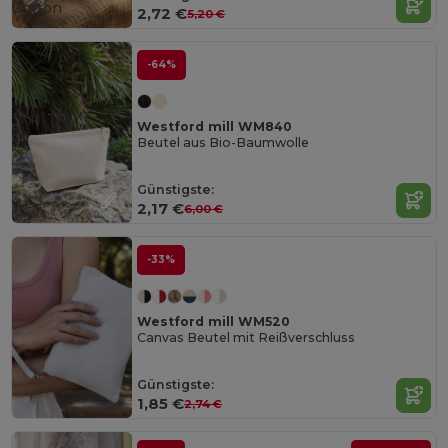
Cotton
2,72 €
5,20 €
-64%
Westford mill WM840
Beutel aus Bio-Baumwolle
Günstigste:
2,17 €
6,00 €
-33%
Westford mill WM520
Canvas Beutel mit Reißverschluss
Günstigste:
1,85 €
2,74 €