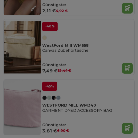
Günstigste:
2,11 €
4,92 €
-40%
WestFord Mill WM558
Canvas Zubehörtasche
Günstigste:
7,49 €
12,44 €
-45%
WESTFORD MILL WM340
GARMENT DYED ACCESSORY BAG
Günstigste:
3,81 €
6,90 €