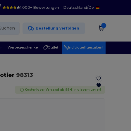
!
1.000+ Bewertungen
Deutschland
/
De
Suchen
Bestellung verfolgen
r
Werbegeschenke
Outlet
Individuell gestalten!
otier
98313
Kostenloser Versand ab 99 € in diesem Lager!