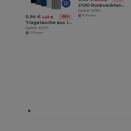
210D Rucksacktasche mit schwarzen Zugbändern
Egotier 92910
0,94 €
+10 Farben
-36%
1,47 €
Tragetasche aus 100% Baumwolle (140 g/m²)
Egotier 92070
+17 Farben