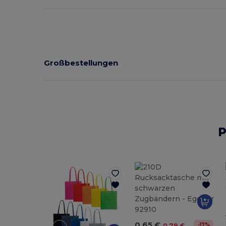
Großbestellungen
P
0,65 €
-17%
0,79 €