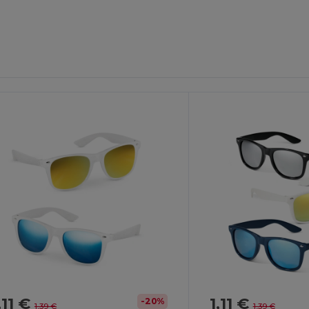
,11 €
1,11 €
-20%
1,39 €
1,39 €