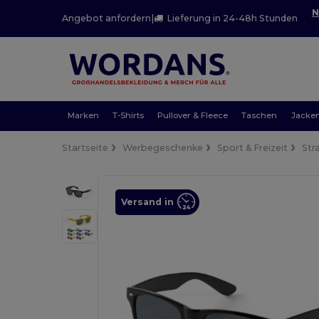
N
Angebot anfordern
|
Lieferung in 24-48h Stunden
Marken
T-Shirts
Pullover & Fleece
Taschen
Jacke
Startseite
Werbegeschenke
Sport & Freizeit
Str
Versand in