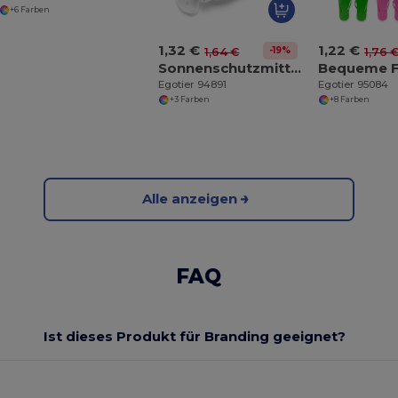
+6 Farben
1,32 €
1,22 €
-19%
1,64 €
1,76 
Sonnenschutzmittel mit SPF30
Egotier 94891
Egotier 95084
+3 Farben
+8 Farben
Alle anzeigen
FAQ
Ist dieses Produkt für Branding geeignet?