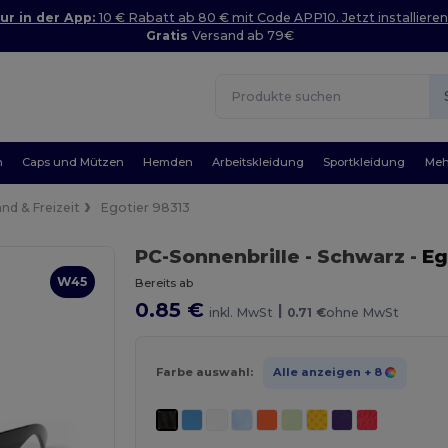
ur in der App:
10 € Rabatt ab 80 € mit Code APP10. Jetzt installieren
Gratis
Versand ab 79€
n
Caps und Mützen
Hemden
Arbeitskleidung
Sportkleidung
Meh
and & Freizeit
Egotier 98313
PC-Sonnenbrille
- Schwarz
-
Eg
W45
Bereits ab
0.85 €
|
inkl. MwSt
0.71 €
ohne MwSt
Farbe auswahl:
Alle anzeigen
+ 8