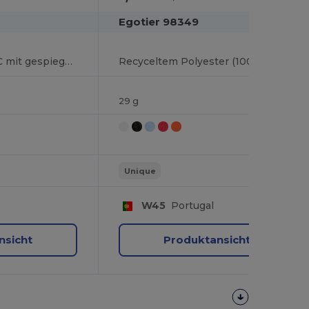
Egotier 98349
Sonnenbrille aus PC mit gespiegelten Brillengläsern
Recyceltem Polyester (100% rPET) Sonnenbrille
29 g
Unique
W45
Portugal
nsicht
Produktansicht