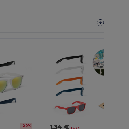
1,34 €
-20%
-21%
1,69 €