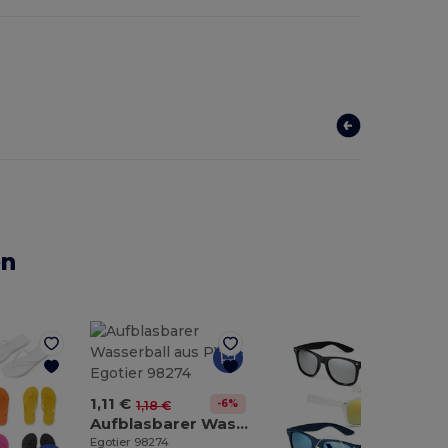
en
1,11 €
-6%
1,18 €
Aufblasbarer Wasserball aus PVC
Egotier 98274