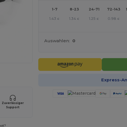
1-7
8-23
24-71
72-143
1.43
1.34
1.25
0.98
€
€
€
€
Auswahlen:
0
r Ihre Produkte an
Express-A
Zuverlässiger
Support
bot?