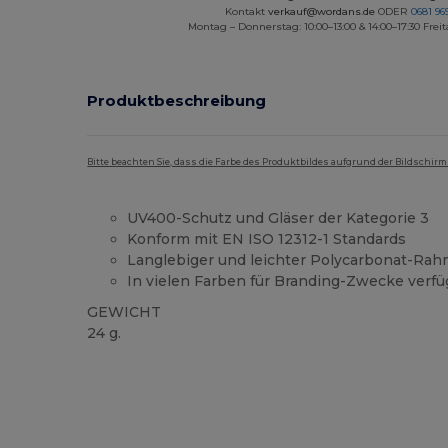
Kontakt
verkauf@wordans.de
ODER
0681 969
Montag – Donnerstag: 10:00–13:00 & 14:00–17:30 Freit
Produktbeschreibung
Bitte beachten Sie, dass die Farbe des Produktbildes aufgrund der Bildschir
UV400-Schutz und Gläser der Kategorie 3
Konform mit EN ISO 12312-1 Standards
Langlebiger und leichter Polycarbonat-Ra
In vielen Farben für Branding-Zwecke verfü
GEWICHT
24 g.
Hoher Bestand