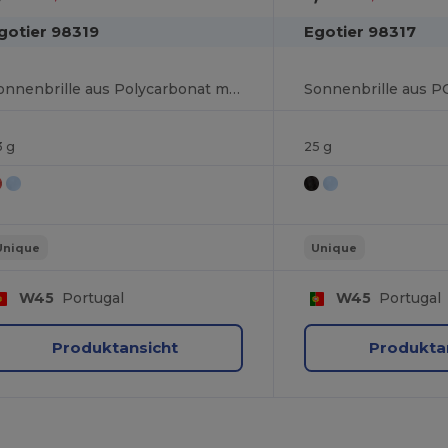
gotier 98319
Egotier 98317
Sonnenbrille aus Polycarbonat mit verspiegelten Brillengläsern
3 g
25 g
Unique
Unique
W45
Portugal
W45
Portugal
Produktansicht
Produkta