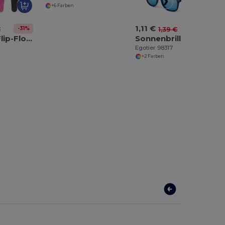
+6 Farben
1,11 €
-31%
-20%
€
1,39 €
Bequeme Flip-Flops mit PE-Sohle und PVC-Riemen
Sonnenbrille aus PC mit gespiegelten Brillengläsern
Egotier 98317
+2 Farben