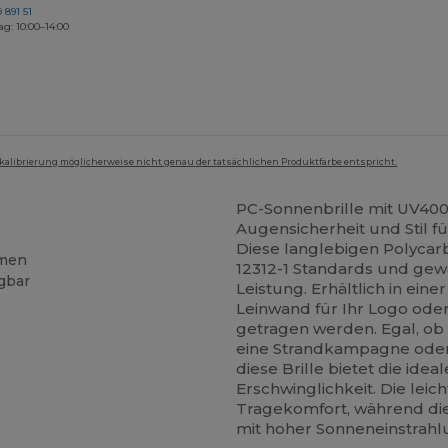
 891 51
ag: 10:00–14:00
mkalibrierung möglicherweise nicht genau der tatsächlichen Produktfarbe entspricht.
PC-Sonnenbrille mit UV400 
Augensicherheit und Stil 
Diese langlebigen Polyca
hmen
12312-1 Standards und gew
gbar
Leistung. Erhältlich in eine
Leinwand für Ihr Logo oder
getragen werden. Egal, ob 
eine Strandkampagne oder 
diese Brille bietet die ide
Erschwinglichkeit. Die leic
Tragekomfort, während die
mit hoher Sonneneinstrah