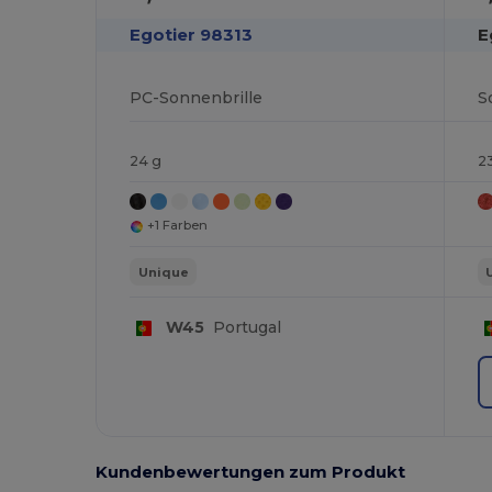
Egotier 98313
E
PC-Sonnenbrille
24 g
2
+1 Farben
Unique
W45
Portugal
Kundenbewertungen zum Produkt