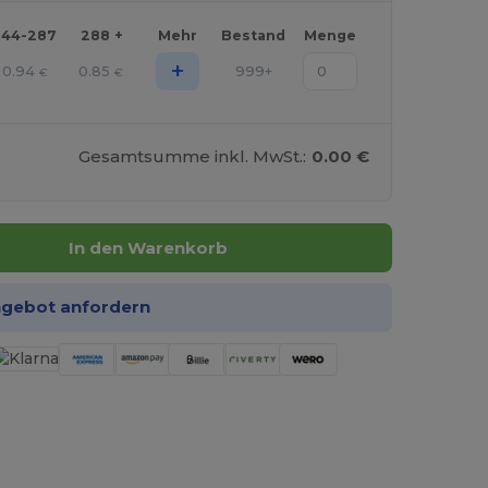
144-287
288 +
Mehr
Bestand
Menge
+
0.94
0.85
999+
€
€
Gesamtsumme inkl. MwSt.:
0.00 €
In den Warenkorb
ngebot anfordern