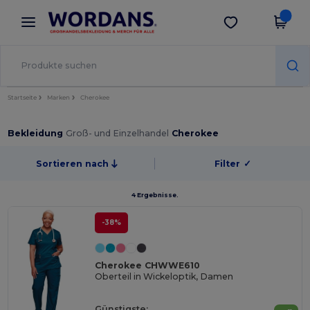
×
Wordans App
App holen
Bessere Preise in der App!
Startseite
Marken
Cherokee
Bekleidung
Groß- und Einzelhandel
Cherokee
Sortieren nach
Filter
✓
4 Ergebnisse.
-38%
Cherokee CHWWE610
Oberteil in Wickeloptik, Damen
Günstigste: