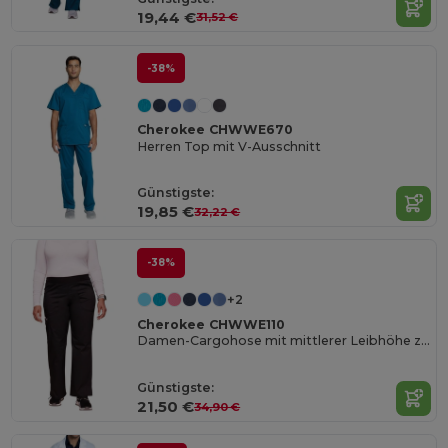
19,44 €
31,52 €
-38%
Cherokee CHWWE670
Herren Top mit V-Ausschnitt
Günstigste:
19,85 €
32,22 €
-38%
+2
Cherokee CHWWE110
Damen-Cargohose mit mittlerer Leibhöhe zum Überziehen
Günstigste:
21,50 €
34,90 €