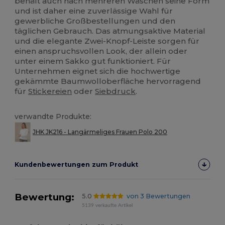
behält auch nach mehreren Wäschen seine Form
und ist daher eine zuverlässige Wahl für
gewerbliche Großbestellungen und den
täglichen Gebrauch. Das atmungsaktive Material
und die elegante Zwei-Knopf-Leiste sorgen für
einen anspruchsvollen Look, der allein oder
unter einem Sakko gut funktioniert. Für
Unternehmen eignet sich die hochwertige
gekämmte Baumwolloberfläche hervorragend
für
Stickereien
oder
Siebdruck
.
verwandte Produkte:
JHK JK216 - Langärmeliges Frauen Polo 200
Kundenbewertungen zum Produkt
Bewertung:
5.0
von 3 Bewertungen
5139 verkaufte Artikel