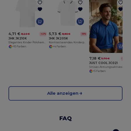
4,71 €
5,73 €
8,20 €
8,80 €
-42%
-35%
JHK JK210K
JHK JK205K
Elegantes Kinder Polohemd aus Atmungsaktivem Piqué
Kontrastierendes Kinderpoloshirt
+10 Farben
+4 Farben
7,18 €
11,70 €
-39%
JUST COOL JC021
Unisex Atmungsaktives Poloshirt
+5 Farben
Alle anzeigen
FAQ