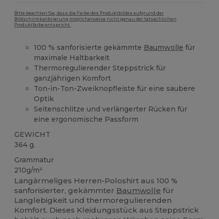
Bitte beachten Sie, dass die Farbe des Produktbildes aufgrund der
Bildschirmkalibrierung möglicherweise nicht genau der tatsächlichen
Produktfarbe entspricht.
100 % sanforisierte gekämmte
Baumwolle
für
maximale Haltbarkeit
Thermoregulierender Steppstrick für
ganzjährigen Komfort
Ton-in-Ton-Zweiknopfleiste für eine saubere
Optik
Seitenschlitze und verlängerter Rücken für
eine ergonomische Passform
GEWICHT
364 g.
Grammatur
210g/m²
Langärmeliges Herren-Poloshirt aus 100 %
sanforisierter, gekämmter
Baumwolle
für
Langlebigkeit und thermoregulierenden
Komfort. Dieses Kleidungsstück aus Steppstrick