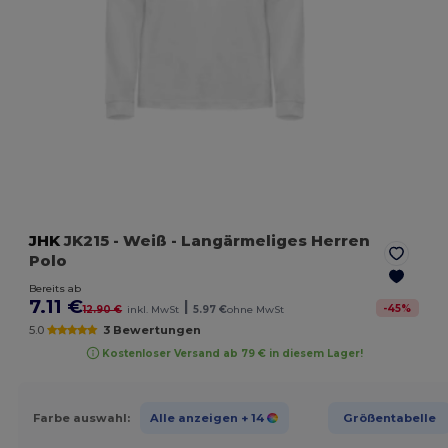
JHK
JK215
- Weiß
- Langärmeliges Herren
Polo
Bereits ab
7.11 €
|
-
45
%
12.90 €
inkl. MwSt
5.97 €
ohne MwSt
5.0
3 Bewertungen
Kostenloser Versand ab 79 € in diesem Lager!
Farbe auswahl:
Alle anzeigen
+ 14
Größentabelle