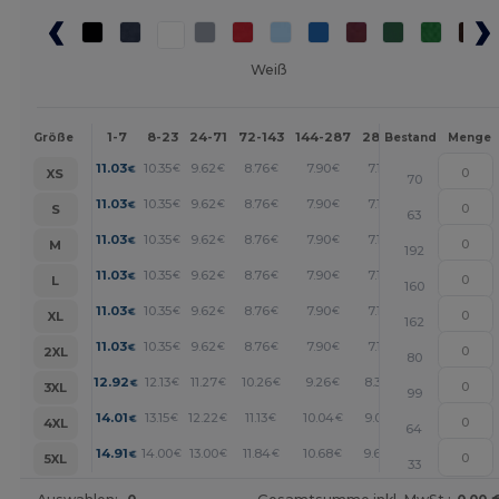
Weiß
1-7
8-23
24-71
72-143
144-287
288 +
Mehr
Größe
Bestand
Menge
+
11.03
10.35
9.62
8.76
7.90
7.11
€
€
€
€
€
€
XS
70
+
11.03
10.35
9.62
8.76
7.90
7.11
€
€
€
€
€
€
S
63
+
11.03
10.35
9.62
8.76
7.90
7.11
€
€
€
€
€
€
M
192
+
11.03
10.35
9.62
8.76
7.90
7.11
€
€
€
€
€
€
L
160
+
11.03
10.35
9.62
8.76
7.90
7.11
€
€
€
€
€
€
XL
162
+
11.03
10.35
9.62
8.76
7.90
7.11
€
€
€
€
€
€
2XL
80
+
12.92
12.13
11.27
10.26
9.26
8.32
€
€
€
€
€
€
3XL
99
+
14.01
13.15
12.22
11.13
10.04
9.03
€
€
€
€
€
€
4XL
64
+
14.91
14.00
13.00
11.84
10.68
9.60
€
€
€
€
€
€
5XL
33