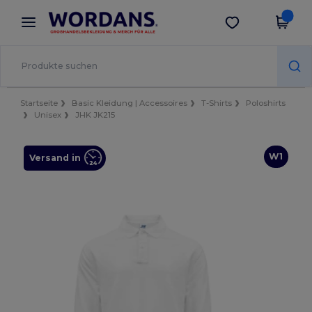
×
Wordans App
App holen
Bessere Preise in der App!
Startseite
Basic Kleidung | Accessoires
T-Shirts
Poloshirts
Unisex
JHK JK215
W1
Versand in