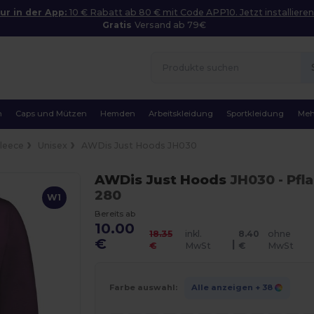
ur in der App:
10 € Rabatt ab 80 € mit Code APP10. Jetzt installieren
Gratis
Versand ab 79€
n
Caps und Mützen
Hemden
Arbeitskleidung
Sportkleidung
Meh
Fleece
Unisex
AWDis Just Hoods JH030
AWDis Just Hoods
JH030
- Pf
280
W1
Bereits ab
10.00
18.35
inkl.
8.40
ohne
€
|
€
MwSt
€
MwSt
Farbe auswahl:
Alle anzeigen
+ 38