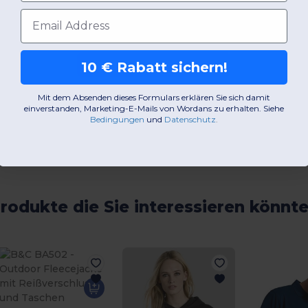
E-Mail-Adresse
Kommentar hinzufügen
10 € Rabatt sichern!
Mit dem Absenden dieses Formulars erklären Sie sich damit
einverstanden, Marketing-E-Mails von Wordans zu erhalten. Siehe
Bedingungen
​
und
Datenschutz
.
rodukte die Sie interessieren könnt