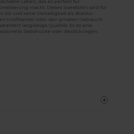
tachable Label), das es perfekt für
lisierung macht. Dieses Sweatshirt wird für
 Stil und seine Vielseitigkeit als Blanko-
 den Großhandel oder den privaten Gebrauch,
rantiert langlebige Qualität. Es ist eine
fessionelle Siebdrucke oder Bestickungen.