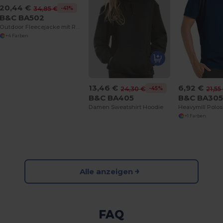
20,44 €
-41%
34,85 €
B&C BA502
Outdoor Fleecejacke mit Reißverschluss und Taschen
+4 Farben
13,46 €
6,92 €
-45%
24,30 €
21,55
B&C BA405
B&C BA30
Damen Sweatshirt Hoodie
Heavymill Polo
+1 Farben
Alle anzeigen
FAQ