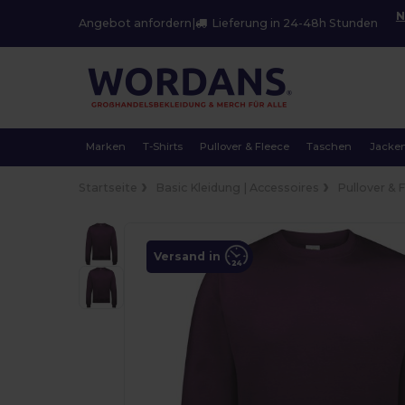
N
Angebot anfordern
|
Lieferung in 24-48h Stunden
Marken
T-Shirts
Pullover & Fleece
Taschen
Jacke
Startseite
Basic Kleidung | Accessoires
Pullover & 
Versand in