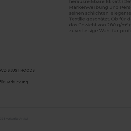
herausreißbare Etikett (De
Markenwerbung und Persona
seinen schlichten, eleganten
Textilie geschätzt. Ob für
das Gewicht von 280 g/m² ga
zuverlässige Wahl für pro
 AWDIS JUST HOODS
 für Bedruckung
313 verkaufte Artikel