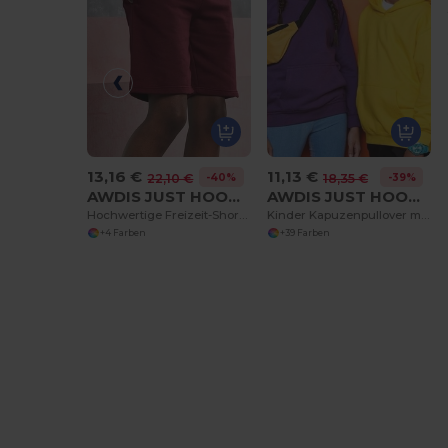
13,16 €
11,13 €
-40%
-39%
22,10 €
18,35 €
AWDIS JUST HOODS JH080
AWDIS JUST HOODS JH01J
Hochwertige Freizeit-Shorts mit Komfortbund
Kinder Kapuzenpullover mit Kängurutasche
+4 Farben
+39 Farben