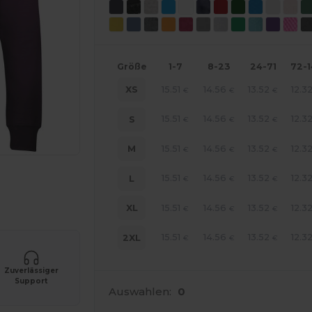
Größe
1-7
8-23
24-71
72-
15.51
14.56
13.52
12.3
XS
€
€
€
15.51
14.56
13.52
12.3
S
€
€
€
15.51
14.56
13.52
12.3
M
€
€
€
15.51
14.56
13.52
12.3
L
line HIER!
€
€
€
15.51
14.56
13.52
12.3
XL
€
€
€
15.51
14.56
13.52
12.3
2XL
€
€
€
Zuverlässiger
Support
Auswahlen:
0