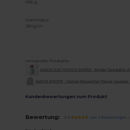
486 g.
Tear Away
Anpassbar
Grammatur
280g/m²
verwandte Produkte:
AWDIS JUST HOODS JH030J - Kinder Sweatshirt
AWDIS JH030F - Damen Klassischer Fleece-Sweater
Kundenbewertungen zum Produkt
Bewertung:
5.0
von 3 Bewertungen
2