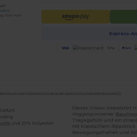
bot?
 891 51
ag: 10:00–14:00
Express-A
mkalibrierung möglicherweise nicht genau der tatsächlichen Produktfarbe entspricht.
Dieses Unisex-Sweatshirt 
 Gefühl
ringgesponnener
Baumwo
anding
Tragegefühl und ein strapa
olle
und 20% Polyester
Mit klassischem Rippstric
Bewegungsfreiheit und Wä