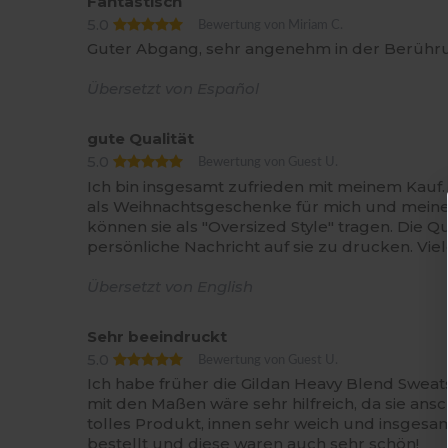
Fantastisch
5.0
Bewertung von Miriam C.
Guter Abgang, sehr angenehm in der Berühru
Übersetzt von Español
gute Qualität
5.0
Bewertung von Guest U.
Ich bin insgesamt zufrieden mit meinem Kauf.
als Weihnachtsgeschenke für mich und meinen
können sie als "Oversized Style" tragen. Die Q
persönliche Nachricht auf sie zu drucken. Vie
Übersetzt von English
Sehr beeindruckt
5.0
Bewertung von Guest U.
Ich habe früher die Gildan Heavy Blend Sweat
mit den Maßen wäre sehr hilfreich, da sie an
tolles Produkt, innen sehr weich und insgesam
bestellt und diese waren auch sehr schön!