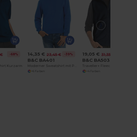
14,35 €
19,05 €
-68%
-39%
-39%
 €
23,45 €
31,35 €
5
B&C BA401
B&C BA503
shirt Kurzarm
Moderner Sweatshirt mit Perfekter Passform
Traveller+ Fleecejacke
+6 Farben
+4 Farben