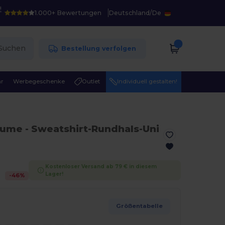
!
1.000+ Bewertungen
Deutschland
/
De
Suchen
Bestellung verfolgen
r
Werbegeschenke
Outlet
Individuell gestalten!
laume
- Sweatshirt-Rundhals-Uni
Kostenloser Versand ab 79 € in diesem
Lager!
-
46
%
Größentabelle