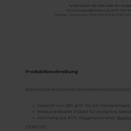
Benötigen Sie Hilfe oder ein Ange
Kontakt
verkauf@wordans.de
ODER
0681 969
Montag – Donnerstag: 10:00–13:00 & 14:00–17:30 Freit
Produktbeschreibung
Bitte beachten Sie, dass die Farbe des Produktbildes aufgrund der Bildschir
Gewicht von 280 g/m² für ein hochwertiges
Herausreißbares Etikett für einfaches Rebr
Mischung aus 80% ringgesponnener
Baumw
GEWICHT