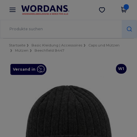
×
Wordans App
App holen
Bessere Preise in der App!
Startseite
Basic Kleidung | Accessoires
Caps und Mützen
Mützen
Beechfield B447
W1
Versand in