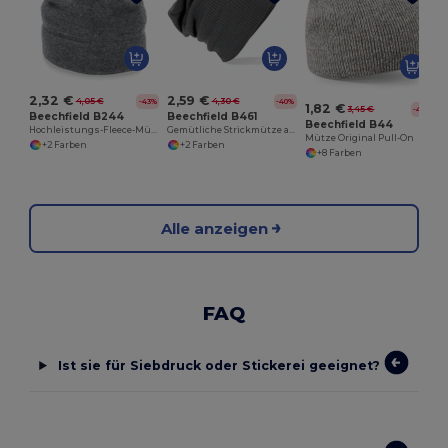
2,32 €
2,59 €
4,05 €
4,30 €
-43%
-40%
1,82 €
3,45 €
-47%
Beechfield B244
Beechfield B461
Beechfield B44
Hochleistungs-Fleece-Mütze für Outdoor-Abenteuer
Gemütliche Strickmütze aus Weichem Acryl
Mütze Original Pull-On
+2 Farben
+2 Farben
+8 Farben
Alle anzeigen
FAQ
Ist sie für Siebdruck oder Stickerei geeignet?