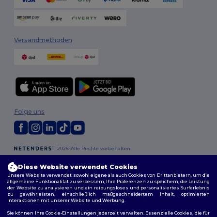
Versandmethoden
Folge uns
2026. Alle Rechte vorbehalten
Allgemeine Geschäftsbedingungen
|
Personalisierungsrichtlinien
|
Datenschutzbestimmungen
|
Cookie-Richtlinie
|
Site Map
Diese Website verwendet Cookies
Unsere Website verwendet sowohl eigene als auch Cookies von Drittanbietern, um die
allgemeine Funktionalität zu verbessern, Ihre Präferenzen zu speichern, die Leistung
Berlin
|
Hamburg
|
München
|
Köln
|
Frankfurt
|
Essen
|
Dortmund
|
der Website zu analysieren und ein reibungsloses und personalisiertes Surferlebnis
zu gewährleisten, einschließlich maßgeschneidertem Inhalt, optimierten
Stuttgart
|
Düsseldorf
|
Bremen
Interaktionen mit unserer Website und Werbung.
Sie können Ihre Cookie-Einstellungen jederzeit verwalten. Essenzielle Cookies, die für