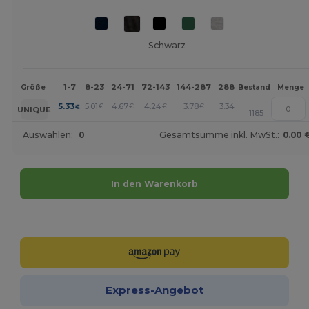
Schwarz
1-7
8-23
24-71
72-143
144-287
288 +
Mehr
Größe
Bestand
Menge
+
5.33
5.01
4.67
4.24
3.78
3.34
€
€
€
€
€
€
UNIQUE
1185
Auswahlen:
0
Gesamtsumme inkl. MwSt.:
0.00 
In den Warenkorb
Jetzt konfigurieren!
Express-Angebot