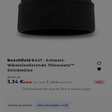
Beechfield
B447
- Schwarz
-
Wärmeisolierende Thinsulate™
Strickmütze
Bereits ab
3.34 €
|
-
44
%
5.95 €
inkl. MwSt
2.81 €
ohne MwSt
Kostenloser Versand ab 79 € in diesem Lager!
Farbe auswahl:
Alle anzeigen
+ 4