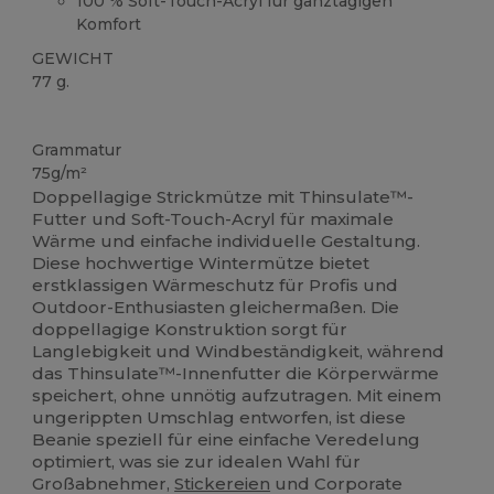
100 % Soft-Touch-Acryl für ganztägigen
Komfort
GEWICHT
77 g.
Hoher Bestand
Grammatur
75g/m²
Doppellagige Strickmütze mit Thinsulate™-
Futter und Soft-Touch-Acryl für maximale
Wärme und einfache individuelle Gestaltung.
Diese hochwertige Wintermütze bietet
erstklassigen Wärmeschutz für Profis und
Outdoor-Enthusiasten gleichermaßen. Die
doppellagige Konstruktion sorgt für
Langlebigkeit und Windbeständigkeit, während
das Thinsulate™-Innenfutter die Körperwärme
speichert, ohne unnötig aufzutragen. Mit einem
ungerippten Umschlag entworfen, ist diese
Beanie speziell für eine einfache Veredelung
optimiert, was sie zur idealen Wahl für
Großabnehmer,
Stickereien
und Corporate