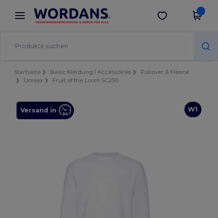
×
Wordans App
App holen
Bessere Preise in der App!
Startseite
Basic Kleidung | Accessoires
Pullover & Fleece
Unisex
Fruit of the Loom SC250
W1
Versand in