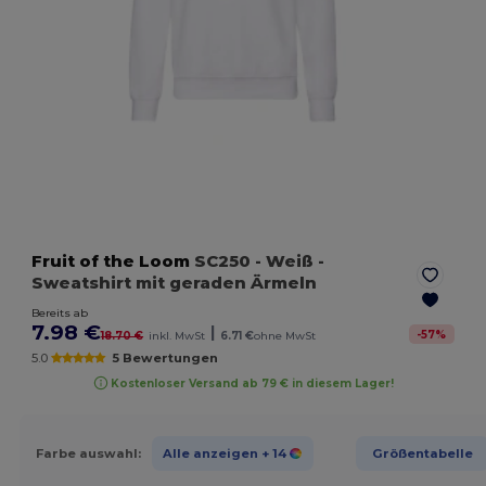
Fruit of the Loom
SC250
- Weiß
-
Sweatshirt mit geraden Ärmeln
Bereits ab
7.98 €
|
-
57
%
18.70 €
inkl. MwSt
6.71 €
ohne MwSt
5.0
5 Bewertungen
Kostenloser Versand ab 79 € in diesem Lager!
Farbe auswahl:
Alle anzeigen
+ 14
Größentabelle