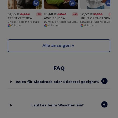
51,53 €
16,40 €
12,57 €
84,20 €
29,10 €
32,78 €
-39%
-44%
-62%
TEE JAYS TJ9124
AWDIS JH004
FRUIT OF THE LOOM SC277
Unisex Fleece mit Kapuze
Bunte Elektrische Kapuzenjacke mit Kängurutasche
Schweres Rundhalsausschnitt
+1 Farben
+4 Farben
+6 Farben
Alle anzeigen
FAQ
Ist es für Siebdruck oder Stickerei geeignet?
Läuft es beim Waschen ein?