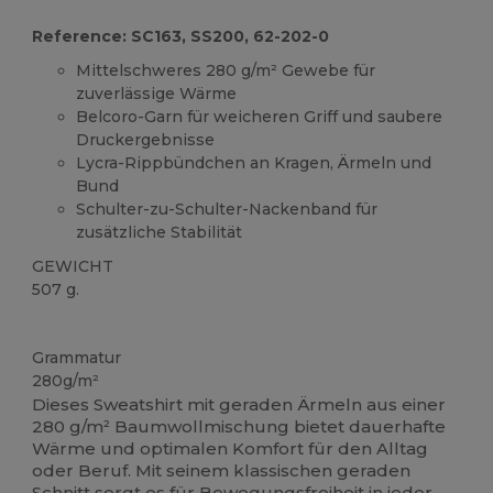
Reference: SC163, SS200, 62-202-0
Mittelschweres 280 g/m² Gewebe für
zuverlässige Wärme
Belcoro-Garn für weicheren Griff und saubere
Druckergebnisse
Lycra-Rippbündchen an Kragen, Ärmeln und
Bund
Schulter-zu-Schulter-Nackenband für
zusätzliche Stabilität
GEWICHT
507 g.
Anpassbar
Grammatur
280g/m²
Dieses Sweatshirt mit geraden Ärmeln aus einer
280 g/m² Baumwollmischung bietet dauerhafte
Wärme und optimalen Komfort für den Alltag
oder Beruf. Mit seinem klassischen geraden
Schnitt sorgt es für Bewegungsfreiheit in jeder