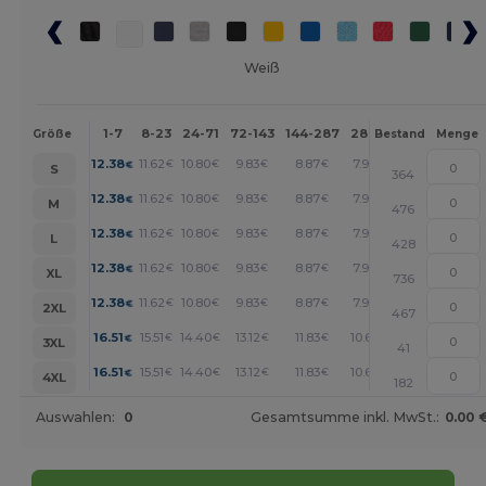
Weiß
1-7
8-23
24-71
72-143
144-287
288 +
Mehr
Größe
Bestand
Menge
+
12.38
11.62
10.80
9.83
8.87
7.98
€
€
€
€
€
€
S
364
+
12.38
11.62
10.80
9.83
8.87
7.98
€
€
€
€
€
€
M
476
+
12.38
11.62
10.80
9.83
8.87
7.98
€
€
€
€
€
€
L
428
+
12.38
11.62
10.80
9.83
8.87
7.98
€
€
€
€
€
€
XL
736
+
12.38
11.62
10.80
9.83
8.87
7.98
€
€
€
€
€
€
2XL
467
+
16.51
15.51
14.40
13.12
11.83
10.65
€
€
€
€
€
€
3XL
41
+
16.51
15.51
14.40
13.12
11.83
10.65
€
€
€
€
€
€
4XL
182
Auswahlen:
0
Gesamtsumme inkl. MwSt.:
0.00 