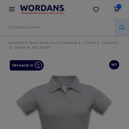
×
Wordans App
App holen
Bessere Preise in der App!
Startseite
Basic Kleidung | Accessoires
T-Shirts
Poloshirts
Damen
B&C BA370
W1
Versand in