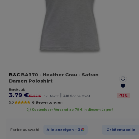
B&C
BA370
- Heather Grau
- Safran
Damen Poloshirt
Bereits ab
3.79 €
|
-
72
%
13.47 €
inkl. MwSt
3.18 €
ohne MwSt
5.0
6 Bewertungen
Kostenloser Versand ab 79 € in diesem Lager!
Farbe auswahl:
Alle anzeigen
+ 3
Größentabelle