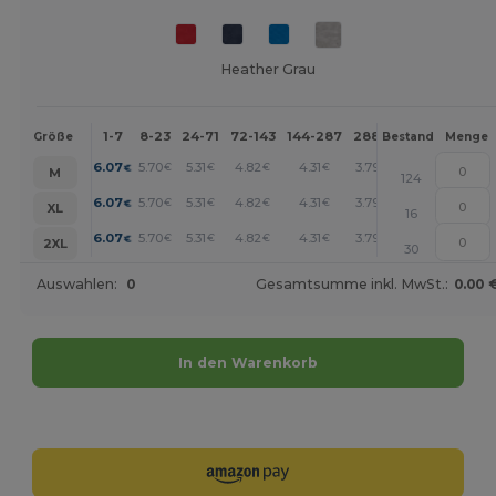
Heather Grau
1-7
8-23
24-71
72-143
144-287
288 +
Mehr
Größe
Bestand
Menge
+
6.07
5.70
5.31
4.82
4.31
3.79
€
€
€
€
€
€
M
124
+
6.07
5.70
5.31
4.82
4.31
3.79
€
€
€
€
€
€
XL
16
+
6.07
5.70
5.31
4.82
4.31
3.79
€
€
€
€
€
€
2XL
30
Auswahlen:
0
Gesamtsumme inkl. MwSt.:
0.00 
In den Warenkorb
Jetzt konfigurieren!