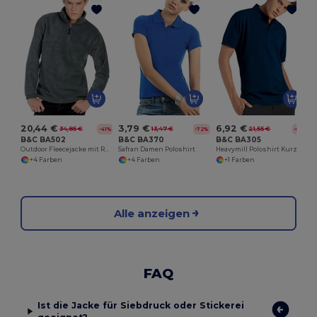
C
20,44 €
3,79 €
6,92 €
34,85 €
13,47 €
21,55 €
-41%
-72%
-68%
B&C BA502
B&C BA370
B&C BA305
Outdoor Fleecejacke mit Reißverschluss und Taschen
Safran Damen Poloshirt
Heavymill Poloshirt Kurzarm
+4 Farben
+4 Farben
+1 Farben
Alle anzeigen
FAQ
Ist die Jacke für Siebdruck oder Stickerei