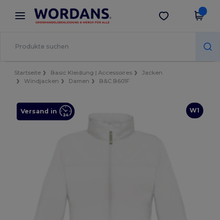
×
Wordans App
App holen
Bessere Preise in der App!
Startseite
Basic Kleidung | Accessoires
Jacken
Windjacken
Damen
B&C B601F
W1
Versand in