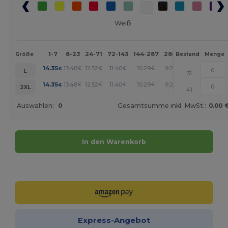
Weiß
1-7
8-23
24-71
72-143
144-287
288 +
Mehr
Größe
Bestand
Menge
+
14.35
13.48
12.52
11.40
10.29
9.25
€
€
€
€
€
€
L
31
+
14.35
13.48
12.52
11.40
10.29
9.25
€
€
€
€
€
€
2XL
41
Auswahlen:
0
Gesamtsumme inkl. MwSt.:
0.00 
In den Warenkorb
Jetzt konfigurieren!
Express-Angebot