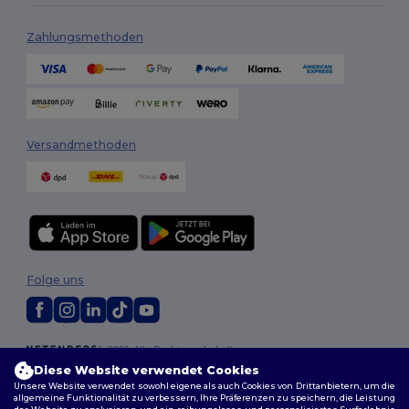
Zahlungsmethoden
Versandmethoden
Folge uns
2026. Alle Rechte vorbehalten
Allgemeine Geschäftsbedingungen
|
Personalisierungsrichtlinien
|
Diese Website verwendet Cookies
Datenschutzbestimmungen
|
Cookie-Richtlinie
|
Site Map
Unsere Website verwendet sowohl eigene als auch Cookies von Drittanbietern, um die
allgemeine Funktionalität zu verbessern, Ihre Präferenzen zu speichern, die Leistung