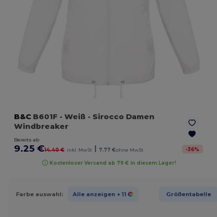
B&C
B601F
- Weiß
- Sirocco Damen
Windbreaker
Bereits ab
9.25 €
|
-
36
%
14.40 €
inkl. MwSt
7.77 €
ohne MwSt
Kostenloser Versand ab 79 € in diesem Lager!
Farbe auswahl:
Alle anzeigen
+ 11
Größentabelle