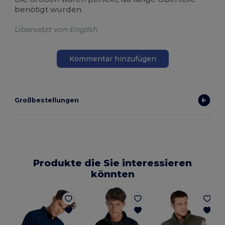
benötigt wurden.
Übersetzt von English
Kommentar hinzufügen
Großbestellungen
Produkte die Sie interessieren
könnten
K