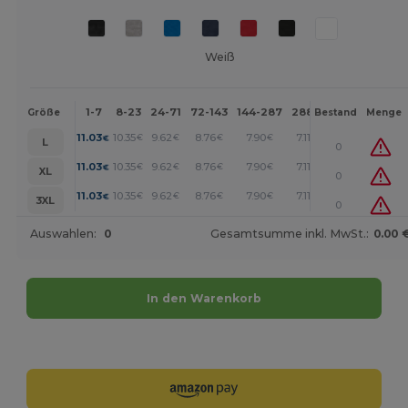
Weiß
1-7
8-23
24-71
72-143
144-287
288 +
Mehr
Größe
Bestand
Menge
+
11.03
10.35
9.62
8.76
7.90
7.11
€
€
€
€
€
€
L
0
+
11.03
10.35
9.62
8.76
7.90
7.11
€
€
€
€
€
€
XL
0
+
11.03
10.35
9.62
8.76
7.90
7.11
€
€
€
€
€
€
3XL
0
Auswahlen:
0
Gesamtsumme inkl. MwSt.:
0.00 
In den Warenkorb
Jetzt konfigurieren!