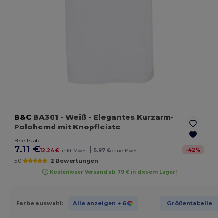
B&C
BA301
- Weiß
- Elegantes Kurzarm-
Polohemd mit Knopfleiste
Bereits ab
7.11 €
|
-
42
%
12.24 €
inkl. MwSt
5.97 €
ohne MwSt
5.0
2 Bewertungen
Kostenloser Versand ab 79 € in diesem Lager!
Farbe auswahl:
Alle anzeigen
+ 6
Größentabelle