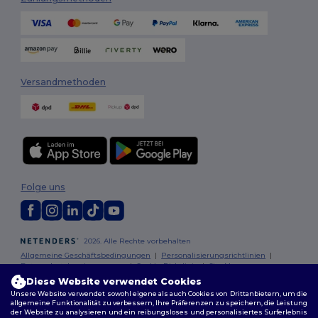
Versandmethoden
Folge uns
2026. Alle Rechte vorbehalten
Allgemeine Geschäftsbedingungen
|
Personalisierungsrichtlinien
|
Datenschutzbestimmungen
|
Cookie-Richtlinie
|
Site Map
Diese Website verwendet Cookies
Unsere Website verwendet sowohl eigene als auch Cookies von Drittanbietern, um die
Berlin
|
Hamburg
|
München
|
Köln
|
Frankfurt
|
Essen
|
Dortmund
|
allgemeine Funktionalität zu verbessern, Ihre Präferenzen zu speichern, die Leistung
Stuttgart
|
Düsseldorf
|
Bremen
der Website zu analysieren und ein reibungsloses und personalisiertes Surferlebnis