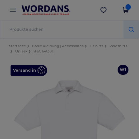
×
Wordans App
App holen
Bessere Preise in der App!
Startseite
Basic Kleidung | Accessoires
T-Shirts
Poloshirts
Unisex
B&C BA301
W1
Versand in