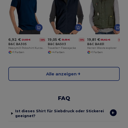
6,92 €
19,05 €
19,81 €
21,55 €
31,35 €
55,62 €
-68%
-39%
-64%
B&C BA305
B&C BA503
B&C BA651
Heavymill Poloshirt Kurzarm
Traveller+ Fleecejacke
Herren Weste explorer
+1 Farben
+4 Farben
+1 Farben
Alle anzeigen
FAQ
Ist dieses Shirt für Siebdruck oder Stickerei
geeignet?