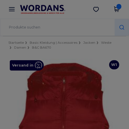
×
Wordans App
App holen
Bessere Preise in der App!
Startseite
Basic Kleidung | Accessoires
Jacken
Weste
Damen
B&C BA670
W1
Versand in