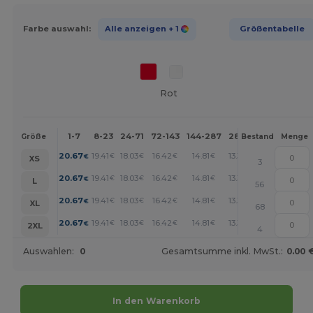
Farbe auswahl:
Alle anzeigen
+ 1
Größentabelle
Rot
1-7
8-23
24-71
72-143
144-287
288 +
Mehr
Größe
Bestand
Menge
+
20.67
19.41
18.03
16.42
14.81
13.32
€
€
€
€
€
€
XS
3
+
20.67
19.41
18.03
16.42
14.81
13.32
€
€
€
€
€
€
L
56
+
20.67
19.41
18.03
16.42
14.81
13.32
€
€
€
€
€
€
XL
68
+
20.67
19.41
18.03
16.42
14.81
13.32
€
€
€
€
€
€
2XL
4
Auswahlen:
0
Gesamtsumme inkl. MwSt.:
0.00 
In den Warenkorb