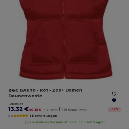
B&C
BA670
- Rot
- Zen+ Damen
Daunenweste
Bereits ab
13.32 €
|
-
67
%
40.35 €
inkl. MwSt
11.19 €
ohne MwSt
5.0
1 Bewertungen
Kostenloser Versand ab 79 € in diesem Lager!