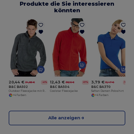
Produkte die Sie interessieren
könnten
C
20,44 €
12,43 €
3,79 €
34,85 €
38,15 €
13,47 €
-41%
-67%
-72%
B&C BA502
B&C BA504
B&C BA370
Outdoor Fleecejacke mit Reißverschluss und Taschen
Coolstar Fleecejacke
Safran Damen Poloshirt
+4 Farben
+4 Farben
Alle anzeigen